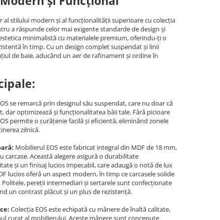
 Modern și Funcțional
al stilului modern și al funcționalității superioare cu colecția
ntru a răspunde celor mai exigente standarde de design și
stetica minimalistă cu materialele premium, oferindu-ți o
istentă în timp. Cu un design complet suspendat și linii
ațiul de baie, aducând un aer de rafinament și ordine în
cipale:
OS se remarcă prin designul său suspendat, care nu doar că
, dar optimizează și funcționalitatea băii tale. Fără picioare
EOS permite o curățenie facilă și eficientă, eliminând zonele
ținerea zilnică.
oară:
Mobilierul EOS este fabricat integral din MDF de 18 mm,
ru carcase. Această alegere asigură o durabilitate
tate și un finisaj lucios impecabil, care adaugă o notă de lux
MDF lucios oferă un aspect modern, în timp ce carcasele solide
. Politele, pereții intermediari și sertarele sunt confecționate
d un contrast plăcut și un plus de rezistență.
ce:
Colecția EOS este echipată cu mânere de înaltă calitate,
ul curat al mobilierului. Aceste mânere sunt concepute