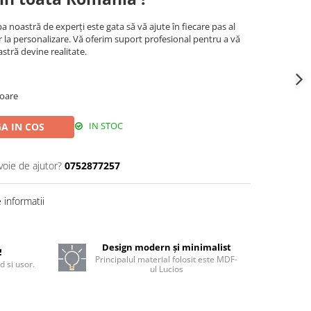
a noastră de experți este gata să vă ajute în fiecare pas al
r la personalizare. Vă oferim suport profesional pentru a vă
stră devine realitate.
toare
IN STOC
A IN COS
voie de ajutor?
0752877257
informatii
Design modern și minimalist
!
Principalul material folosit este MDF-
d si usor.
ul Lucios