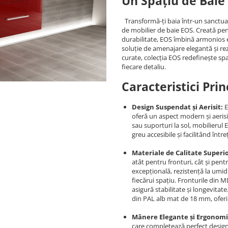
Un Spațiu de Baie
Transformă-ți baia într-un sanctuar 
de mobilier de baie EOS. Creată pe
durabilitate, EOS îmbină armonios e
soluție de amenajare elegantă și rez
curate, colecția EOS redefinește sp
fiecare detaliu.
Caracteristici Prin
Design Suspendat și Aerisit:
E
oferă un aspect modern și aerisit
sau suporturi la sol, mobilierul 
greu accesibile și facilitând între
Materiale de Calitate Superi
atât pentru fronturi, cât și pent
excepțională, rezistență la umidi
fiecărui spațiu. Fronturile din 
asigură stabilitate și longevitate
din PAL alb mat de 18 mm, oferin
Mânere Elegante și Ergonomi
care completează perfect design