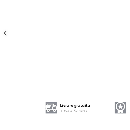
Livrare gratuita
in toata Romania !