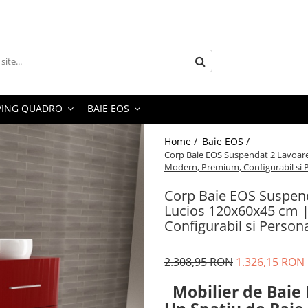
VING QUADRO
BAIE EOS
Home /
Baie EOS /
Corp Baie EOS Suspendat 2 Lavoare
Modern, Premium, Configurabil si P
Corp Baie EOS Suspen
Lucios 120x60x45 cm |
Configurabil si Persona
2.308,95 RON
1.326,15 RON
Mobilier de Baie 