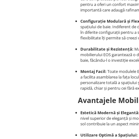
pentru a oferi un confort maxim 
importantă care adaugă rafinam
Configurație Modulară și Flex
spațiului de baie. Indiferent de
în diferite configurații pentru a
flexibilitate îți permite să creezi
Durabilitate și Rezistență:
Mat
mobilierului EOS garantează o du
baie, făcându-l o investiție exc
Montaj Facil:
Toate modulele EO
a facilita asamblarea la fața loc
personalizare totală a spațiului ș
rapidă, chiar și pentru cei fără 
Avantajele Mobili
Estetică Modernă și Elegantă
nivel superior de eleganță și mod
sol contribuie la un aspect mini
Utilizare Optimă a Spațiului: