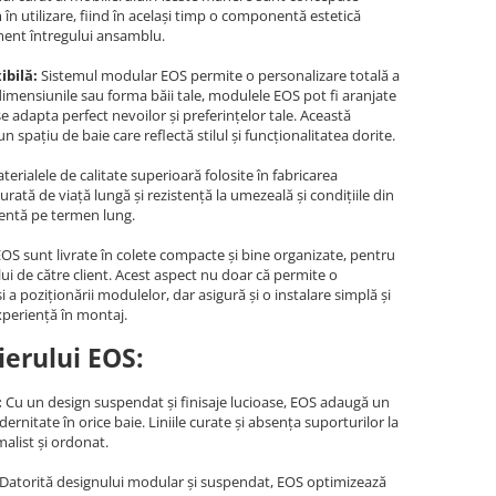
în utilizare, fiind în același timp o componentă estetică
ent întregului ansamblu.
ibilă:
Sistemul modular EOS permite o personalizare totală a
 dimensiunile sau forma băii tale, modulele EOS pot fi aranjate
 se adapta perfect nevoilor și preferințelor tale. Această
 un spațiu de baie care reflectă stilul și funcționalitatea dorite.
erialele de calitate superioară folosite în fabricarea
rată de viață lungă și rezistență la umezeală și condițiile din
elentă pe termen lung.
S sunt livrate în colete compacte și bine organizate, pentru
ului de către client. Acest aspect nu doar că permite o
i a poziționării modulelor, dar asigură și o instalare simplă și
experiență în montaj.
erului EOS:
:
Cu un design suspendat și finisaje lucioase, EOS adaugă un
ernitate în orice baie. Liniile curate și absența suporturilor la
malist și ordonat.
Datorită designului modular și suspendat, EOS optimizează