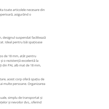
ta toate articolele necesare din
superioară, asigurând o
, designul suspendat facilitează
at. Ideal pentru băi spațioase
ios de 18 mm, atât pentru
 și o rezistență excelentă la
ați din PAL alb mat de 18 mm,
are, acest corp oferă spațiu de
 mai multe persoane. Organizarea
duale, simplu de transportat și
elor și nevoilor dvs., oferind