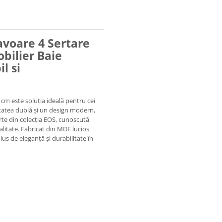
voare 4 Sertare
bilier Baie
l si
m este soluția ideală pentru cei
itatea dublă și un design modern,
arte din colecția EOS, cunoscută
calitate. Fabricat din MDF lucios
us de eleganță și durabilitate în