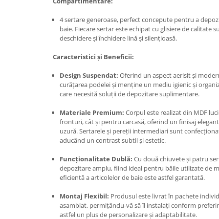
Compartimentare:
4 sertare generoase, perfect concepute pentru a depozi
baie. Fiecare sertar este echipat cu glisiere de calitate 
deschidere și închidere lină și silențioasă.
Caracteristici și Beneficii:
Design Suspendat:
Oferind un aspect aerisit și modern
curățarea podelei și menține un mediu igienic și organiz
care necesită soluții de depozitare suplimentare.
Materiale Premium:
Corpul este realizat din MDF luc
fronturi, cât și pentru carcasă, oferind un finisaj elegant
uzură. Sertarele și pereții intermediari sunt confecțion
aducând un contrast subtil și estetic.
Funcționalitate Dublă:
Cu două chiuvete și patru sert
depozitare amplu, fiind ideal pentru băile utilizate de
eficientă a articolelor de baie este astfel garantată.
Montaj Flexibil:
Produsul este livrat în pachete indivi
asamblat, permițându-vă să îl instalați conform preferinț
astfel un plus de personalizare și adaptabilitate.