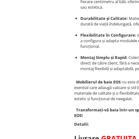
fiecare centimetru al băii, oferi
sau estetica.
Durabilitate și Calitate:
Materi
durată de viață îndelungată, ofer
Flexibilitate în Configurare:
I
a configura și adapta modulele e
funcțional.
Montaj Simplu și Rapid:
Colecț
direct de către client, fără a ne
montaj flexibilă și adaptabilă, p
Mobilierul de baie EOS
nu este do
esențial care adaugă valoare și stil
materiale de calitate și o flexibilit
estetic și funcțional de neegalat.
Transformați-vă baia într-un spa
EOS!
Detalii:
Livrare
GRATUITA