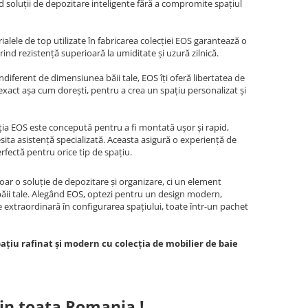
nd soluții de depozitare inteligente fără a compromite spațiul
alele de top utilizate în fabricarea colecției EOS garantează o
ind rezistență superioară la umiditate și uzură zilnică.
ndiferent de dimensiunea băii tale, EOS îți oferă libertatea de
xact așa cum dorești, pentru a crea un spațiu personalizat și
ia EOS este concepută pentru a fi montată ușor și rapid,
cesita asistență specializată. Aceasta asigură o experiență de
erfectă pentru orice tip de spațiu.
ar o soluție de depozitare și organizare, ci un element
 băii tale. Alegând EOS, optezi pentru un design modern,
ate extraordinară în configurarea spațiului, toate într-un pachet
țiu rafinat și modern cu colecția de mobilier de baie
in toata Romania !