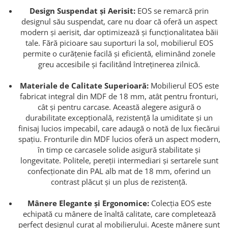
Design Suspendat și Aerisit:
EOS se remarcă prin
designul său suspendat, care nu doar că oferă un aspect
modern și aerisit, dar optimizează și funcționalitatea băii
tale. Fără picioare sau suporturi la sol, mobilierul EOS
permite o curățenie facilă și eficientă, eliminând zonele
greu accesibile și facilitând întreținerea zilnică.
Materiale de Calitate Superioară:
Mobilierul EOS este
fabricat integral din MDF de 18 mm, atât pentru fronturi,
cât și pentru carcase. Această alegere asigură o
durabilitate excepțională, rezistență la umiditate și un
finisaj lucios impecabil, care adaugă o notă de lux fiecărui
spațiu. Fronturile din MDF lucios oferă un aspect modern,
în timp ce carcasele solide asigură stabilitate și
longevitate. Politele, pereții intermediari și sertarele sunt
confecționate din PAL alb mat de 18 mm, oferind un
contrast plăcut și un plus de rezistență.
Mânere Elegante și Ergonomice:
Colecția EOS este
echipată cu mânere de înaltă calitate, care completează
perfect designul curat al mobilierului. Aceste mânere sunt