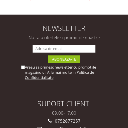
Baie Modern, Premium,
Baie Modern, Premium,
Configurabil si
Configurabil si
Personalizabil - Hulgo
Personalizabil - Hulgo
Mobili
Mobili
NEWSLETTER
Nu rata ofertele si promotiile noastre
Vreau sa primesc newsletter cu promotiile
magazinului. Afla mai multe in
Politica de
Confidentialitate
SUPORT CLIENTI
09.00-17.00
0752877257