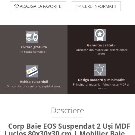
ADAUGA LA FAVORITE
CERE INFORMATII
Garantia calitatii
Livrare gratuita
Fabricate din materiale selectionate
in toata Romania !
atent
Design modern și minimalist
Achita cu cardul!
Principalul material folosit este MDF-ul
Din confortul casei tale, rapid si usor.
Lucios
Descriere
Corp Baie EOS Suspendat 2 Uși MDF
Lucios 80x30x30 cm | Mobilier Baie