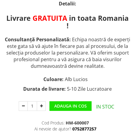
Detalii:
Livrare
GRATUITA
in toata Romania
!
Consultanță Personalizată:
Echipa noastră de experți
este gata să vă ajute în fiecare pas al procesului, de la
selecția produselor la personalizare. Vă oferim suport
profesional pentru a vă asigura că baia visurilor
dumneavoastră devine realitate.
Culoare:
Alb Lucios
Durata de livrare:
5-10 Zile Lucratoare
ADAUGA IN COS
IN STOC
Cod Produs:
HM-600007
Ai nevoie de ajutor?
0752877257