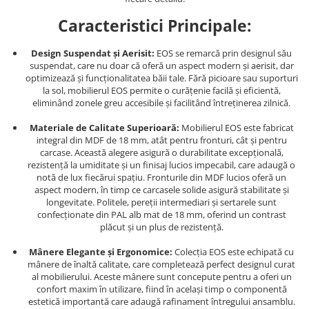
Caracteristici Principale:
Design Suspendat și Aerisit:
EOS se remarcă prin designul său
suspendat, care nu doar că oferă un aspect modern și aerisit, dar
optimizează și funcționalitatea băii tale. Fără picioare sau suporturi
la sol, mobilierul EOS permite o curățenie facilă și eficientă,
eliminând zonele greu accesibile și facilitând întreținerea zilnică.
Materiale de Calitate Superioară:
Mobilierul EOS este fabricat
integral din MDF de 18 mm, atât pentru fronturi, cât și pentru
carcase. Această alegere asigură o durabilitate excepțională,
rezistență la umiditate și un finisaj lucios impecabil, care adaugă o
notă de lux fiecărui spațiu. Fronturile din MDF lucios oferă un
aspect modern, în timp ce carcasele solide asigură stabilitate și
longevitate. Politele, pereții intermediari și sertarele sunt
confecționate din PAL alb mat de 18 mm, oferind un contrast
plăcut și un plus de rezistență.
Mânere Elegante și Ergonomice:
Colecția EOS este echipată cu
mânere de înaltă calitate, care completează perfect designul curat
al mobilierului. Aceste mânere sunt concepute pentru a oferi un
confort maxim în utilizare, fiind în același timp o componentă
estetică importantă care adaugă rafinament întregului ansamblu.