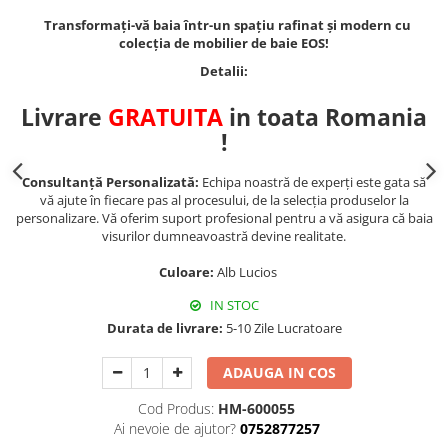
Transformați-vă baia într-un spațiu rafinat și modern cu
colecția de mobilier de baie EOS!
Detalii:
Livrare
GRATUITA
in toata Romania
!
Consultanță Personalizată:
Echipa noastră de experți este gata să
vă ajute în fiecare pas al procesului, de la selecția produselor la
personalizare. Vă oferim suport profesional pentru a vă asigura că baia
visurilor dumneavoastră devine realitate.
Culoare:
Alb Lucios
IN STOC
Durata de livrare:
5-10 Zile Lucratoare
ADAUGA IN COS
Cod Produs:
HM-600055
Ai nevoie de ajutor?
0752877257