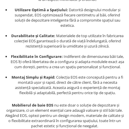
Utilizare Optimă a Spațiului:
Datorită designului modular și
suspendat, EOS optimizează fiecare centimetru al băii, oferind
soluții de depozitare inteligente fără a compromite spațiul sau
estetica.
Durabilitate și Calitate:
Materialele de top utilizate în fabricarea
colecției EOS garantează o durată de viață îndelungată, oferind
rezistență superioară la umiditate și uzură zilnică.
Flexibilitate în Configurare:
Indiferent de dimensiunea băii tale,
EOS îți oferă libertatea de a configura și adapta modulele exact așa
cum dorești, pentru a crea un spațiu personalizat și funcțional.
Montaj Simplu și Rapid:
Colecția EOS este concepută pentru a fi
montată ușor și rapid, direct de către client, fără a necesita
asistență specializată. Aceasta asigură o experiență de montaj
flexibilă și adaptabilă, perfectă pentru orice tip de spațiu.
Mobilierul de baie EOS
nu este doar o soluție de depozitare și
organizare, ci un element esențial care adaugă valoare și stil băii tale.
Alegând EOS, optezi pentru un design modern, materiale de calitate și
o flexibilitate extraordinară în configurarea spațiului, toate într-un
pachet estetic și funcțional de neegalat.