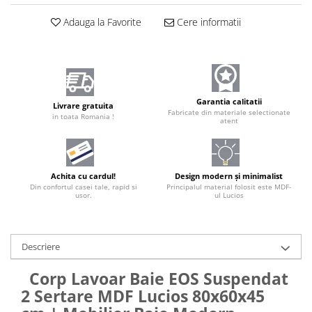
Adauga la Favorite
Cere informatii
Garantia calitatii
Livrare gratuita
Fabricate din materiale selectionate
in toata Romania !
atent
Achita cu cardul!
Design modern și minimalist
Din confortul casei tale, rapid si
Principalul material folosit este MDF-
usor.
ul Lucios
Descriere
Corp Lavoar Baie EOS Suspendat
2 Sertare MDF Lucios 80x60x45