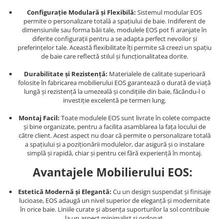
Configurație Modulară și Flexibilă:
Sistemul modular EOS
permite o personalizare totală a spațiului de baie. Indiferent de
dimensiunile sau forma băii tale, modulele EOS pot fi aranjate în
diferite configurații pentru a se adapta perfect nevoilor și
preferințelor tale. Această flexibilitate îți permite să creezi un spațiu
de baie care reflectă stilul și funcționalitatea dorite.
Durabilitate și Rezistență:
Materialele de calitate superioară
folosite în fabricarea mobilierului EOS garantează o durată de viață
lungă și rezistență la umezeală și condițiile din baie, făcându-l o
investiție excelentă pe termen lung.
Montaj Facil:
Toate modulele EOS sunt livrate în colete compacte
și bine organizate, pentru a facilita asamblarea la fața locului de
către client. Acest aspect nu doar că permite o personalizare totală
a spațiului și a poziționării modulelor, dar asigură și o instalare
simplă și rapidă, chiar și pentru cei fără experiență în montaj.
Avantajele Mobilierului EOS:
Estetică Modernă și Elegantă:
Cu un design suspendat și finisaje
lucioase, EOS adaugă un nivel superior de eleganță și modernitate
în orice baie. Liniile curate și absența suporturilor la sol contribuie
la un aspect minimalist și ordonat.