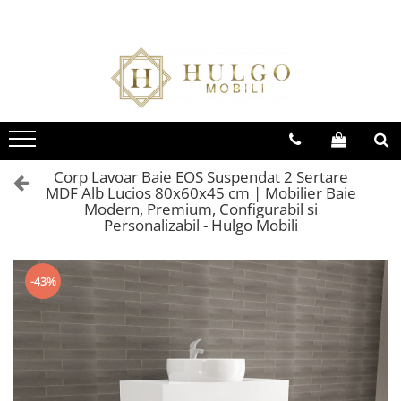
Bucatarie EVORA
Bucatarie BLANCA
Living QUADRO
Baie EOS
Colectia EVORA
Colectia BLANCA
Colectia QUADRO
Colectia EOS
Seturi Bucatarie Evora
Seturi Bucatarie Blanca
Seturi Living QUADRO
Seturi Baie Eos
Corpuri Evora
Corpuri Blanca
Corpuri QUADRO
Corpuri Baie Eos
Corp Lavoar Baie EOS Suspendat 2 Sertare
MDF Alb Lucios 80x60x45 cm | Mobilier Baie
Modern, Premium, Configurabil si
Personalizabil - Hulgo Mobili
-43%