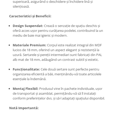
superioară, asigurând o deschidere și închidere lină și
silențioasă.
Caracteristici și Beneficii:
Design Suspendat:
Crează o senzație de spațiu deschis și
oferă acces ușor pentru curățarea podelei, contribuind la un
mediu de baie mai igienic și modern.
Materiale Premium:
Corpul este realizat integral din MDF
lucios de 18 mm, oferind un aspect elegant și rezistență la
uzură. Sertarele și pereții intermediari sunt fabricați din PAL
alb mat de 18 mm, adăugând un contrast subtil și estetic.
Funcționalitate:
Cele două sertare sunt perfecte pentru
organizarea eficientă a băii, menținându-vă toate articolele
esențiale la îndemână.
Montaj Flexibil:
Produsul vine în pachete individuale, ușor
de transportat și asamblat, permițându-vă să îl instalați
conform preferințelor dvs. și să-l adaptați spațiului disponibil.
Notă Importantă: