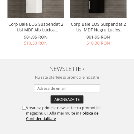
Corp Baie EOS Suspendat 2
Corp Baie EOS Suspendat 2
Uși MDF Alb Lucios
Uși MDF Negru Lucios
80x30x30 cm | Mobilier
80x30x30 cm | Mobilier
901,95 RON
901,95 RON
Baie Modern, Premium,
Baie Modern, Premium,
510,30 RON
510,30 RON
Configurabil si
Configurabil si
Personalizabil - Hulgo
Personalizabil - Hulgo
Mobili
Mobili
NEWSLETTER
Nu rata ofertele si promotiile noastre
Vreau sa primesc newsletter cu promotiile
magazinului. Afla mai multe in
Politica de
Confidentialitate