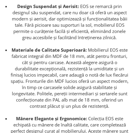
Design Suspendat și Aerisit:
EOS se remarcă prin
designul său suspendat, care nu doar că oferă un aspect
modern și aerisit, dar optimizează și funcționalitatea băii
tale. Fără picioare sau suporturi la sol, mobilierul EOS
permite o curățenie facilă și eficientă, eliminând zonele
greu accesibile și facilitând întreținerea zilnică.
Materiale de Calitate Superioară:
Mobilierul EOS este
fabricat integral din MDF de 18 mm, atât pentru fronturi,
cât și pentru carcase. Această alegere asigură o
durabilitate excepțională, rezistență la umiditate și un
finisaj lucios impecabil, care adaugă o notă de lux fiecărui
spațiu. Fronturile din MDF lucios oferă un aspect modern,
în timp ce carcasele solide asigură stabilitate și
longevitate. Politele, pereții intermediari și sertarele sunt
confecționate din PAL alb mat de 18 mm, oferind un
contrast plăcut și un plus de rezistență.
Mânere Elegante și Ergonomice:
Colecția EOS este
echipată cu mânere de înaltă calitate, care completează
perfect designul curat al mobilierului. Aceste mânere sunt