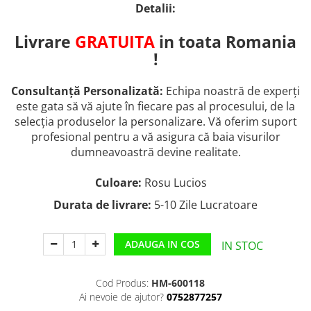
Detalii:
Livrare
GRATUITA
in toata Romania
!
Consultanță Personalizată:
Echipa noastră de experți
este gata să vă ajute în fiecare pas al procesului, de la
selecția produselor la personalizare. Vă oferim suport
profesional pentru a vă asigura că baia visurilor
dumneavoastră devine realitate.
Culoare:
Rosu Lucios
Durata de livrare:
5-10 Zile Lucratoare
ADAUGA IN COS
IN STOC
Cod Produs:
HM-600118
Ai nevoie de ajutor?
0752877257