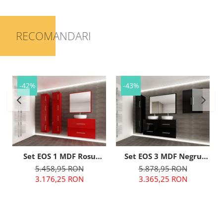
RECOMANDARI
-42%
-43%
Set EOS 1 MDF Rosu
Set EOS 3 MDF Negru
Lucios | Set Mobilă
Lucios | Set Mobilă
5.458,95 RON
5.878,95 RON
Modulară Suspendată
Modulară Suspendată
3.176,25 RON
3.365,25 RON
pentru Baie | Mobilier
pentru Baie | Mobilier
Premium, Modern,
Premium, Modern,
Configurabil și
Configurabil și
Personalizabil - Hulgo
Personalizabil - Hulgo