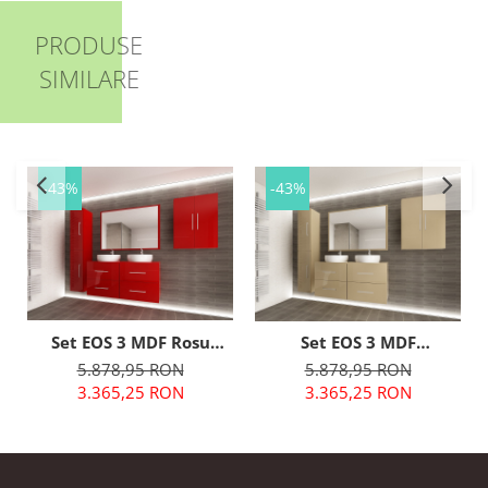
Mobili
Mobili
PRODUSE
SIMILARE
-43%
-43%
Set EOS 3 MDF Rosu
Set EOS 3 MDF
Lucios | Set Mobilă
Cappuccino Lucios | Set
5.878,95 RON
5.878,95 RON
Modulară Suspendată
Mobilă Modulară
3.365,25 RON
3.365,25 RON
pentru Baie | Mobilier
Suspendată pentru Baie
Premium, Modern,
| Mobilier Premium,
Configurabil și
Modern, Configurabil și
Personalizabil - Hulgo
Personalizabil - Hulgo