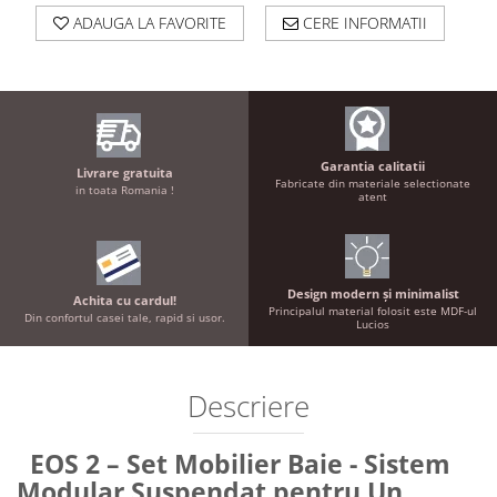
ADAUGA LA FAVORITE
CERE INFORMATII
Garantia calitatii
Livrare gratuita
Fabricate din materiale selectionate
in toata Romania !
atent
Design modern și minimalist
Achita cu cardul!
Principalul material folosit este MDF-ul
Din confortul casei tale, rapid si usor.
Lucios
Descriere
EOS 2 – Set Mobilier Baie - Sistem
Modular Suspendat pentru Un