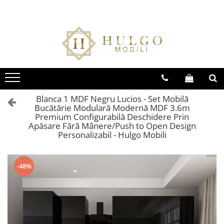
Bucatarie EVORA
Bucatarie BLANCA
Living QUADRO
Baie EOS
Colectia EVORA
Colectia BLANCA
Colectia QUADRO
Colectia EOS
Seturi Bucatarie Evora
Seturi Bucatarie Blanca
Seturi Living QUADRO
Seturi Baie Eos
Corpuri Evora
Corpuri Blanca
Corpuri QUADRO
Corpuri Baie Eos
Blanca 1 MDF Negru Lucios - Set Mobilă
Bucătărie Modulară Modernă MDF 3.6m
Premium Configurabilă Deschidere Prin
Apăsare Fără Mânere/Push to Open Design
Personalizabil - Hulgo Mobili
-48%