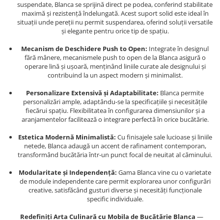
suspendate, Blanca se sprijină direct pe podea, conferind stabilitate
maximă și rezistență îndelungată. Acest suport solid este ideal în
situații unde pereții nu permit suspendarea, oferind soluții versatile
și elegante pentru orice tip de spațiu.
Mecanism de Deschidere Push to Open:
Integrate în designul
fără mânere, mecanismele push to open de la Blanca asigură o
operare lină și ușoară, menținând liniile curate ale designului și
contribuind la un aspect modern și minimalist.
Personalizare Extensivă și Adaptabilitate:
Blanca permite
personalizări ample, adaptându-se la specificațiile și necesitățile
fiecărui spațiu. Flexibilitatea în configurarea dimensiunilor și a
aranjamentelor facilitează o integrare perfectă în orice bucătărie.
Estetica Modernă Minimalistă:
Cu finisajele sale lucioase și liniile
netede, Blanca adaugă un accent de rafinament contemporan,
transformând bucătăria într-un punct focal de neuitat al căminului.
Modularitate și Independență:
Gama Blanca vine cu o varietate
de module independente care permit explorarea unor configurări
creative, satisfăcând gusturi diverse și necesități funcționale
specific individuale.
Redefiniți Arta Culinară cu Mobila de Bucătărie Blanca
—