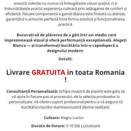
această colecție nu numai că îmbogățește vizual spațiul, ci și
îmbunătățește practic experiența culinară prin adăugarea de confort și
eficiență. Fiecare componentă a gamei Blanca este finisată cu atenție,
garantând o armonie perfectă între forma estetică și funcționalitatea
practică.
Bucurați-vă de plăcerea de a găti într-un mediu care
impresionează vizual și oferă performanță excepțională. Alegeți
Blanca — și transformați bucătăria într-o capodoperă a
designului modern.
Detalii:
Livrare
GRATUITA
in toata Romania
!
Consultanță Personalizată:
Echipa noastră de experți este gata să
vă ajute în fiecare pas al procesului, de la selecția produselor la
personalizare. Vă oferim suport profesional pentru a vă asigura că
bucătăria visurilor dumneavoastră devine realitate.
Culoare:
Negru Lucios
Durata de livrare:
5-10 Zile Lucratoare