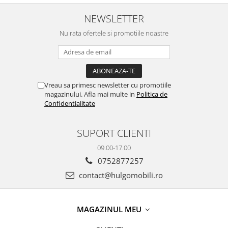
Mânere/Push to Open
Fără Mânere/Push to Open
Design Personalizabil -
Design Personalizabil -
NEWSLETTER
Hulgo Mobili
Hulgo Mobili
Nu rata ofertele si promotiile noastre
Vreau sa primesc newsletter cu promotiile
magazinului. Afla mai multe in
Politica de
Confidentialitate
SUPORT CLIENTI
09.00-17.00
0752877257
contact@hulgomobili.ro
MAGAZINUL MEU