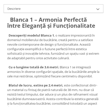
Descriere
Blanca 1 – Armonia Perfectă
între Eleganță și Funcționalitate
Descoperiți modelul Blanca 1
, o realizare impresionantă în
domeniul mobilierului de bucătărie, creată pentru a satisface
nevoile contemporane de design și funcționalitate. Această
configurație exemplifică o fuziune perfectă între estetica
sofisticată și inovațiile tehnice, furnizând un spațiu vast și extrem
de adaptabil pentru orice activitate culinară.
Cu o lungime totală de 3.6 metri
, Blanca 1 se integrează
armonios în diverse configurări spațiale, de la bucătăriile ample la
cele mai restrânse, optimizând fiecare centimetru disponibil.
Blatul de lucru, extins pe 2.4 metri,
este confectionat dintr-
un material cu finisaj de piatră naturală de 38 mm, nu doar că
rezistă testul timpului, dar aduce și un plus de rafinament vizual
bucătăriei dumneavoastră. Acesta contribuie la estetica generală
și la funcționalitatea bucătăriei, consolidând totodată un aspect