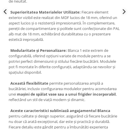
de neuitat.
Superioritatea Materialelor Utilizate:
Fiecare element
exterior vizibil este realizat din MDF lucios de 18 mm, oferind un
aspect lucios și o rezistență impresionantă. În complementare,
pereții de compartimentare și politele sunt confecționate din PAL
alb mat de 18 mm, echilibrând durabilitatea cu o prezentare
estetică ireproșabilă.
Modularitate și Personalizare:
Blanca 1 este extrem de
configurabilă, oferind opțiuni variate de module pentru a se
potrivi perfect dimensiunii și stilului fiecărei bucătării. Modulele
pot fi montate în diferite configurații, adaptându-se nevoilor și
spațiului disponibil.
Această flexibilitate
permite personalizarea amplă a
bucătăriei, inclusiv configurarea modulelor pentru acomodarea
unei
mașini de spălat vase sau a unui frigider incorporabil
,
reflectând un stil de viață modern și dinamic.
Aceste caracteristici subliniază angajamentul Blanca
pentru calitate și design superior, asigurând că fiecare bucătărie
nu doar că arată excepțional, dar este și practică și durabilă.
Fiecare detaliu este gândit pentru a îmbunătăți experiența