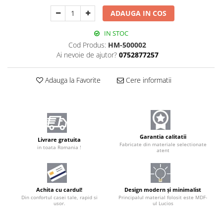
ADAUGA IN COS
IN STOC
Cod Produs:
HM-500002
Ai nevoie de ajutor?
0752877257
Adauga la Favorite
Cere informatii
Garantia calitatii
Livrare gratuita
Fabricate din materiale selectionate
in toata Romania !
atent
Achita cu cardul!
Design modern și minimalist
Din confortul casei tale, rapid si
Principalul material folosit este MDF-
usor.
ul Lucios