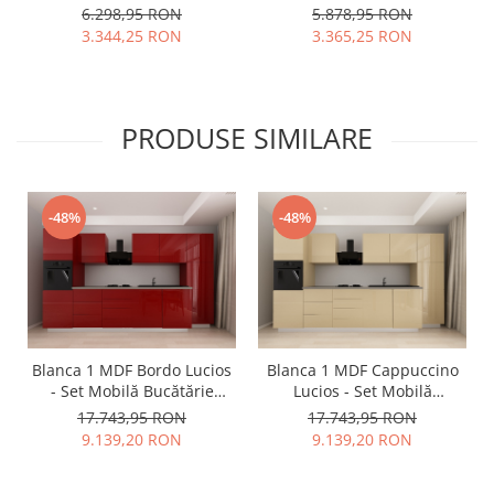
Modular Suspendat
Modulară Suspendată
6.298,95 RON
5.878,95 RON
Premium Configurabil
pentru Baie | Mobilier
3.344,25 RON
3.365,25 RON
pentru un Living Modern
Premium, Modern,
Fără Mânere/Push to Open
Configurabil și
- Hulgo Mobili
Personalizabil - Hulgo
Mobili
PRODUSE SIMILARE
-48%
-48%
Blanca 1 MDF Bordo Lucios
Blanca 1 MDF Cappuccino
- Set Mobilă Bucătărie
Lucios - Set Mobilă
Modulară Modernă MDF
Bucătărie Modulară
17.743,95 RON
17.743,95 RON
3.6m Premium
Modernă MDF 3.6m
9.139,20 RON
9.139,20 RON
Configurabilă Deschidere
Premium Configurabilă
Prin Apăsare Fără
Deschidere Prin Apăsare