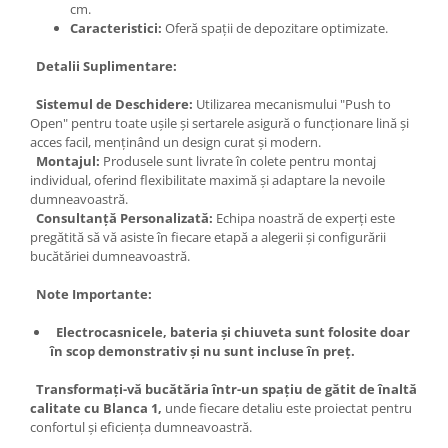
cm.
Caracteristici:
Oferă spații de depozitare optimizate.
Detalii Suplimentare:
Sistemul de Deschidere:
Utilizarea mecanismului "Push to
Open" pentru toate ușile și sertarele asigură o funcționare lină și
acces facil, menținând un design curat și modern.
Montajul:
Produsele sunt livrate în colete pentru montaj
individual, oferind flexibilitate maximă și adaptare la nevoile
dumneavoastră.
Consultanță Personalizată:
Echipa noastră de experți este
pregătită să vă asiste în fiecare etapă a alegerii și configurării
bucătăriei dumneavoastră.
Note Importante:
Electrocasnicele, bateria și chiuveta sunt folosite doar
în scop demonstrativ și nu sunt incluse în preț.
Transformați-vă bucătăria într-un spațiu de gătit de înaltă
calitate cu Blanca 1,
unde fiecare detaliu este proiectat pentru
confortul și eficiența dumneavoastră.