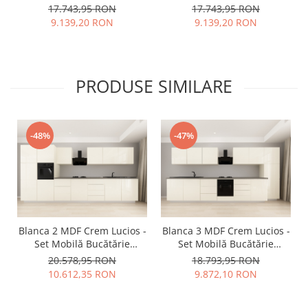
Modulară Modernă MDF
Modulară Modernă MDF
17.743,95 RON
17.743,95 RON
3.6m Premium
3.6m Premium
9.139,20 RON
9.139,20 RON
Configurabilă Deschidere
Configurabilă Deschidere
Prin Apăsare Fără
Prin Apăsare Fără
Mânere/Push to Open
Mânere/Push to Open
Design Personalizabil -
Design Personalizabil -
PRODUSE SIMILARE
Hulgo Mobili
Hulgo Mobili
-48%
-47%
Blanca 2 MDF Crem Lucios -
Blanca 3 MDF Crem Lucios -
Set Mobilă Bucătărie
Set Mobilă Bucătărie
Modulară Modernă MDF
Modulară Modernă MDF
20.578,95 RON
18.793,95 RON
4.2m Premium
4.2m Premium
10.612,35 RON
9.872,10 RON
Configurabilă deschidere
Configurabilă deschidere
prin apăsare Fără
prin apăsare Fără