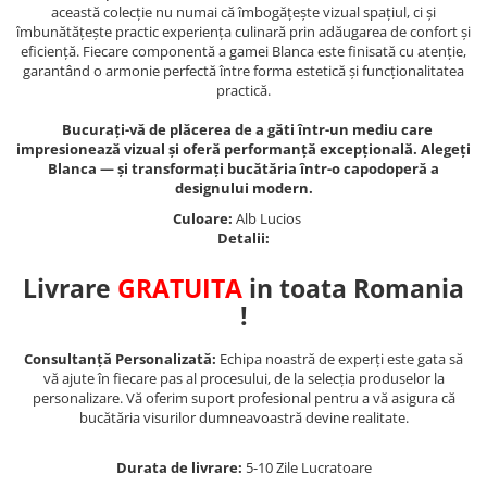
această colecție nu numai că îmbogățește vizual spațiul, ci și
îmbunătățește practic experiența culinară prin adăugarea de confort și
eficiență. Fiecare componentă a gamei Blanca este finisată cu atenție,
garantând o armonie perfectă între forma estetică și funcționalitatea
practică.
Bucurați-vă de plăcerea de a găti într-un mediu care
impresionează vizual și oferă performanță excepțională. Alegeți
Blanca — și transformați bucătăria într-o capodoperă a
designului modern.
Culoare:
Alb Lucios
Detalii:
Livrare
GRATUITA
in toata Romania
!
Consultanță Personalizată:
Echipa noastră de experți este gata să
vă ajute în fiecare pas al procesului, de la selecția produselor la
personalizare. Vă oferim suport profesional pentru a vă asigura că
bucătăria visurilor dumneavoastră devine realitate.
Durata de livrare:
5-10 Zile Lucratoare