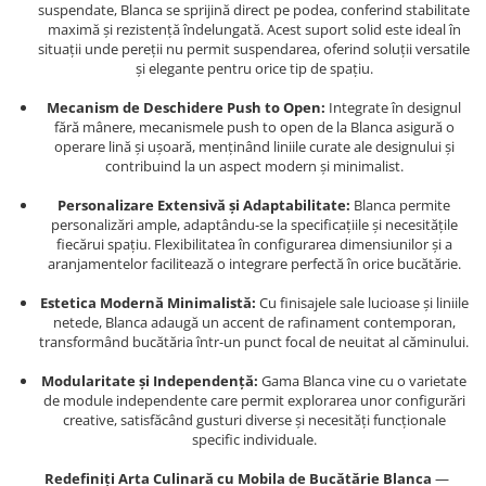
suspendate, Blanca se sprijină direct pe podea, conferind stabilitate
maximă și rezistență îndelungată. Acest suport solid este ideal în
situații unde pereții nu permit suspendarea, oferind soluții versatile
și elegante pentru orice tip de spațiu.
Mecanism de Deschidere Push to Open:
Integrate în designul
fără mânere, mecanismele push to open de la Blanca asigură o
operare lină și ușoară, menținând liniile curate ale designului și
contribuind la un aspect modern și minimalist.
Personalizare Extensivă și Adaptabilitate:
Blanca permite
personalizări ample, adaptându-se la specificațiile și necesitățile
fiecărui spațiu. Flexibilitatea în configurarea dimensiunilor și a
aranjamentelor facilitează o integrare perfectă în orice bucătărie.
Estetica Modernă Minimalistă:
Cu finisajele sale lucioase și liniile
netede, Blanca adaugă un accent de rafinament contemporan,
transformând bucătăria într-un punct focal de neuitat al căminului.
Modularitate și Independență:
Gama Blanca vine cu o varietate
de module independente care permit explorarea unor configurări
creative, satisfăcând gusturi diverse și necesități funcționale
specific individuale.
Redefiniți Arta Culinară cu Mobila de Bucătărie Blanca
—