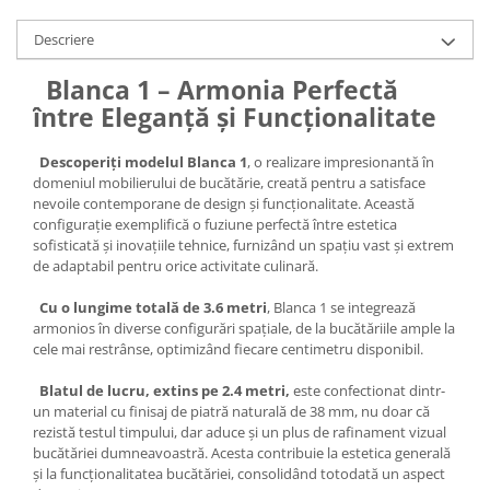
Descriere
Blanca 1 – Armonia Perfectă
între Eleganță și Funcționalitate
Descoperiți modelul Blanca 1
, o realizare impresionantă în
domeniul mobilierului de bucătărie, creată pentru a satisface
nevoile contemporane de design și funcționalitate. Această
configurație exemplifică o fuziune perfectă între estetica
sofisticată și inovațiile tehnice, furnizând un spațiu vast și extrem
de adaptabil pentru orice activitate culinară.
Cu o lungime totală de 3.6 metri
, Blanca 1 se integrează
armonios în diverse configurări spațiale, de la bucătăriile ample la
cele mai restrânse, optimizând fiecare centimetru disponibil.
Blatul de lucru, extins pe 2.4 metri,
este confectionat dintr-
un material cu finisaj de piatră naturală de 38 mm, nu doar că
rezistă testul timpului, dar aduce și un plus de rafinament vizual
bucătăriei dumneavoastră. Acesta contribuie la estetica generală
și la funcționalitatea bucătăriei, consolidând totodată un aspect