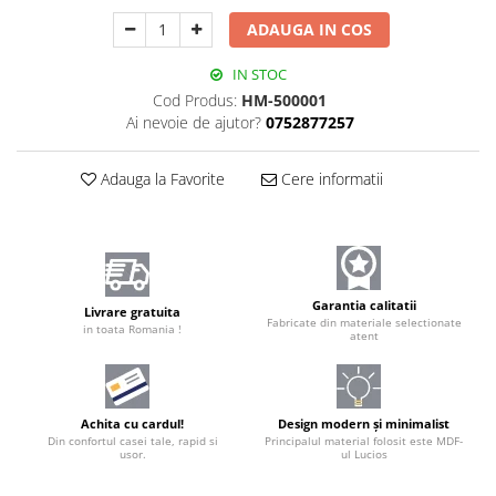
ADAUGA IN COS
IN STOC
Cod Produs:
HM-500001
Ai nevoie de ajutor?
0752877257
Adauga la Favorite
Cere informatii
Garantia calitatii
Livrare gratuita
Fabricate din materiale selectionate
in toata Romania !
atent
Achita cu cardul!
Design modern și minimalist
Din confortul casei tale, rapid si
Principalul material folosit este MDF-
usor.
ul Lucios