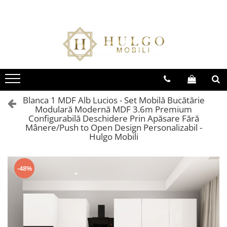
Bucatarie EVORA
Bucatarie BLANCA
Living QUADRO
Baie EOS
Colectia EVORA
Colectia BLANCA
Colectia QUADRO
Colectia EOS
Seturi Bucatarie Evora
Seturi Bucatarie Blanca
Seturi Living QUADRO
Seturi Baie Eos
Corpuri Evora
Corpuri Blanca
Corpuri QUADRO
Corpuri Baie Eos
Blanca 1 MDF Alb Lucios - Set Mobilă Bucătărie
Modulară Modernă MDF 3.6m Premium
Configurabilă Deschidere Prin Apăsare Fără
Mânere/Push to Open Design Personalizabil -
Hulgo Mobili
-48%