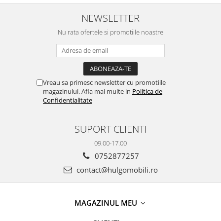
Mânere/Push to Open
Mânere/Push to Open
design personalizabil -
design personalizabil -
NEWSLETTER
Hulgo Mobili
Hulgo Mobili
Nu rata ofertele si promotiile noastre
Vreau sa primesc newsletter cu promotiile
magazinului. Afla mai multe in
Politica de
Confidentialitate
SUPORT CLIENTI
09.00-17.00
0752877257
contact@hulgomobili.ro
MAGAZINUL MEU