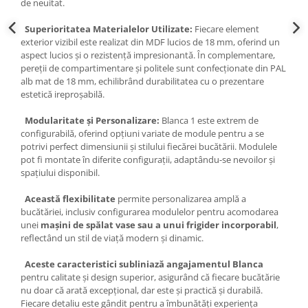
de neuitat.
Superioritatea Materialelor Utilizate:
Fiecare element
exterior vizibil este realizat din MDF lucios de 18 mm, oferind un
aspect lucios și o rezistență impresionantă. În complementare,
pereții de compartimentare și politele sunt confecționate din PAL
alb mat de 18 mm, echilibrând durabilitatea cu o prezentare
estetică ireproșabilă.
Modularitate și Personalizare:
Blanca 1 este extrem de
configurabilă, oferind opțiuni variate de module pentru a se
potrivi perfect dimensiunii și stilului fiecărei bucătării. Modulele
pot fi montate în diferite configurații, adaptându-se nevoilor și
spațiului disponibil.
Această flexibilitate
permite personalizarea amplă a
bucătăriei, inclusiv configurarea modulelor pentru acomodarea
unei
mașini de spălat vase sau a unui frigider incorporabil
,
reflectând un stil de viață modern și dinamic.
Aceste caracteristici subliniază angajamentul Blanca
pentru calitate și design superior, asigurând că fiecare bucătărie
nu doar că arată excepțional, dar este și practică și durabilă.
Fiecare detaliu este gândit pentru a îmbunătăți experiența