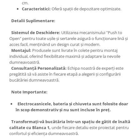
cm.
Caracteristici:
Oferă spații de depozitare optimizate.
Detalii Suplimentare:
Sistemul de Deschidere:
Utilizarea mecanismului "Push to
Open" pentru toate ușile și sertarele asigură o funcționare lină și
acces facil, menținând un design curat și modern.
Montajul:
Produsele sunt livrate în colete pentru montaj
individual, oferind flexibilitate maximă și adaptare la nevoile
dumneavoastră.
Consultanță Personalizată:
Echipa noastră de experți este
pregătită să vă asiste în fiecare etapă a alegerii și configurării
bucătăriei dumneavoastră.
Note Importante:
Electrocasnicele, bateria și chiuveta sunt folosite doar
în scop demonstrativ și nu sunt incluse în preț.
Transformați-vă bucătăria într-un spațiu de gătit de înaltă
calitate cu Blanca 1,
unde fiecare detaliu este proiectat pentru
confortul și eficiența dumneavoastră.