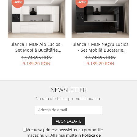
-48%
-48%
Blanca 1 MDF Alb Lucios -
Blanca 1 MDF Negru Lucios
Set Mobilă Bucătărie
- Set Mobilă Bucătărie
Modulară Modernă MDF
Modulară Modernă MDF
17.743,95 RON
17.743,95 RON
3.6m Premium
3.6m Premium
9.139,20 RON
9.139,20 RON
Configurabilă Deschidere
Configurabilă Deschidere
Prin Apăsare Fără
Prin Apăsare Fără
Mânere/Push to Open
Mânere/Push to Open
Design Personalizabil -
Design Personalizabil -
NEWSLETTER
Hulgo Mobili
Hulgo Mobili
Nu rata ofertele si promotiile noastre
Vreau sa primesc newsletter cu promotiile
magazinului. Afla mai multe in
Politica de