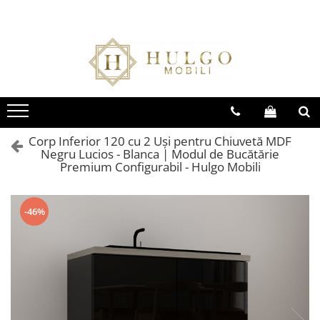
Bucatarie EVORA
Bucatarie BLANCA
Living QUADRO
Baie EOS
Colectia EVORA
Colectia BLANCA
Colectia QUADRO
Colectia EOS
Seturi Bucatarie Evora
Seturi Bucatarie Blanca
Seturi Living QUADRO
Seturi Baie Eos
Corpuri Evora
Corpuri Blanca
Corpuri QUADRO
Corpuri Baie Eos
Corp Inferior 120 cu 2 Uși pentru Chiuvetă MDF
Negru Lucios - Blanca | Modul de Bucătărie
Premium Configurabil - Hulgo Mobili
-46%