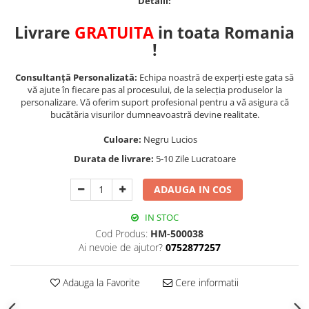
Detalii:
Livrare
GRATUITA
in toata Romania
!
Consultanță Personalizată:
Echipa noastră de experți este gata să
vă ajute în fiecare pas al procesului, de la selecția produselor la
personalizare. Vă oferim suport profesional pentru a vă asigura că
bucătăria visurilor dumneavoastră devine realitate.
Culoare:
Negru Lucios
Durata de livrare:
5-10 Zile Lucratoare
ADAUGA IN COS
IN STOC
Cod Produs:
HM-500038
Ai nevoie de ajutor?
0752877257
Adauga la Favorite
Cere informatii