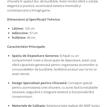
chiuvete în spațiul dvs. de bucătărie. Acest modul oferă o soluție
elegantă și practică, accentuând estetica minimală și
contemporană a întregii game.
Dimensiuni și Specificații Tehnice:
Lățime:
120 cm
Adâncime:
57 cm
Înălțime:
90 cm
Caracteristici Principale:
Spațiu de Depozitare Generos:
Echipat cu un
compartiment mare și două spații de depozitare, acest corp
oferă capacitate generoasă pentru organizarea accesoriilor și
consumabilelor de bucătărie, facilitând accesul ușor la tot ce
aveți nevoie.
Design Specializat pentru Chiuvetă:
Conceput special
pentru acomodarea unei chiuvete, cu acces facil la instalațiile
necesare, asigurând o integrare estetică și funcțională fără
compromisuri.
Materiale de Calitate:
Exteriorul este realizat din MDF lucios