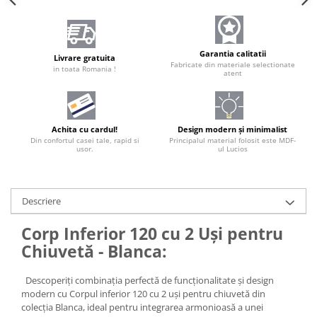
Garantia calitatii
Livrare gratuita
Fabricate din materiale selectionate
in toata Romania !
atent
Achita cu cardul!
Design modern și minimalist
Din confortul casei tale, rapid si
Principalul material folosit este MDF-
usor.
ul Lucios
Descriere
Corp Inferior 120 cu 2 Uși pentru
Chiuvetă - Blanca:
Descoperiți combinația perfectă de funcționalitate și design
modern cu Corpul inferior 120 cu 2 uși pentru chiuvetă din
colecția Blanca, ideal pentru integrarea armonioasă a unei