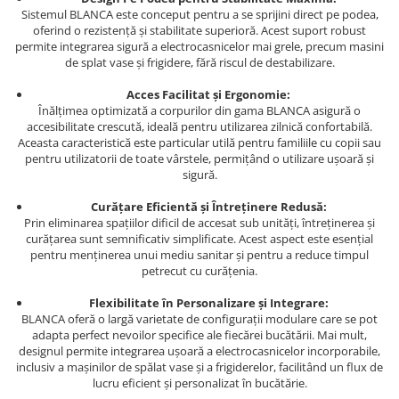
Sistemul BLANCA este conceput pentru a se sprijini direct pe podea,
oferind o rezistență și stabilitate superioră. Acest suport robust
permite integrarea sigură a electrocasnicelor mai grele, precum masini
de splat vase și frigidere, fără riscul de destabilizare.
Acces Facilitat și Ergonomie:
Înălțimea optimizată a corpurilor din gama BLANCA asigură o
accesibilitate crescută, ideală pentru utilizarea zilnică confortabilă.
Aceasta caracteristică este particular utilă pentru familiile cu copii sau
pentru utilizatorii de toate vârstele, permițând o utilizare ușoară și
sigură.
Curățare Eficientă și Întreținere Redusă:
Prin eliminarea spațiilor dificil de accesat sub unități, întreținerea și
curățarea sunt semnificativ simplificate. Acest aspect este esențial
pentru menținerea unui mediu sanitar și pentru a reduce timpul
petrecut cu curățenia.
Flexibilitate în Personalizare și Integrare:
BLANCA oferă o largă varietate de configurații modulare care se pot
adapta perfect nevoilor specifice ale fiecărei bucătării. Mai mult,
designul permite integrarea ușoară a electrocasnicelor incorporabile,
inclusiv a mașinilor de spălat vase și a frigiderelor, facilitând un flux de
lucru eficient și personalizat în bucătărie.