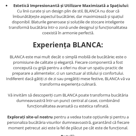
Estetică Impresionantă și Utilizare Maximizată a Spațiului:
Cu linii curate și un design plin de stil, BLANCA nu doar că
îmbunătățește aspectul bucătăriei, dar maximizează și spațiul
disponibil. Blaturile generoase și soluțiile de stocare inteligente
transformă bucătăria într-o zonă unde designul și funcționalitatea
coexistă în armonie perfectă.
Experiența BLANCA:
BLANCA este mai mult decât o simplă mobilă de bucătărie; este o
promisiune de calitate și eleganță. Fiecare componentă a fost
concepută cu grijă pentru a oferi nu doar un spațiu practic de
preparare a alimentelor, ci un sanctuar al stilului și confortului.
Indiferent dacă gătiți zi de zi sau pregătiți mese festive, BLANCA vă va
transforma experiența culinară.
Vă invităm să descoperiți cum BLANCA poate transforma bucătăria
dumneavoastră într-un punct central al casei, combinând
funcționalitatea avansată cu estetica rafinată.
Explorați site-ul nostru
pentru a vedea toate opțiunile și pentru a
personaliza bucătăria visurilor dumneavoastră, garantând că fiecare
moment petrecut aici este la fel de plăcut pe cât este de funcțional.