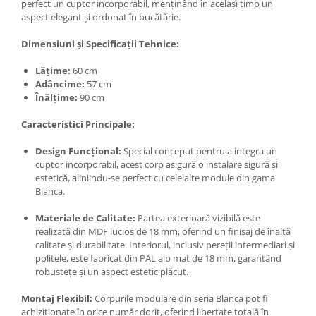
perfect un cuptor incorporabil, menținând în același timp un
aspect elegant și ordonat în bucătărie.
Dimensiuni și Specificații Tehnice:
Lățime:
60 cm
Adâncime:
57 cm
Înălțime:
90 cm
Caracteristici Principale:
Design Funcțional:
Special conceput pentru a integra un
cuptor incorporabil, acest corp asigură o instalare sigură și
estetică, aliniindu-se perfect cu celelalte module din gama
Blanca.
Materiale de Calitate:
Partea exterioară vizibilă este
realizată din MDF lucios de 18 mm, oferind un finisaj de înaltă
calitate și durabilitate. Interiorul, inclusiv pereții intermediari și
politele, este fabricat din PAL alb mat de 18 mm, garantând
robustețe și un aspect estetic plăcut.
Montaj Flexibil:
Corpurile modulare din seria Blanca pot fi
achiziționate în orice număr dorit, oferind libertate totală în