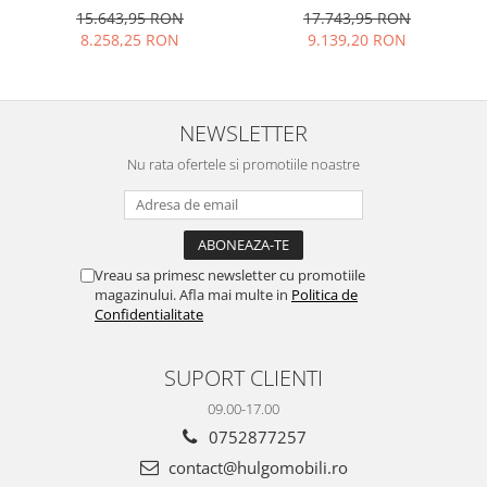
Modulară Modernă MDF
Modulară Modernă MDF
15.643,95 RON
17.743,95 RON
3.6m Premium
3.6m Premium
8.258,25 RON
9.139,20 RON
Configurabilă deschidere
Configurabilă Deschidere
prin apăsare Fără
Prin Apăsare Fără
Mânere/Push to Open
Mânere/Push to Open
design personalizabil -
Design Personalizabil -
NEWSLETTER
Hulgo Mobili
Hulgo Mobili
Nu rata ofertele si promotiile noastre
Vreau sa primesc newsletter cu promotiile
magazinului. Afla mai multe in
Politica de
Confidentialitate
SUPORT CLIENTI
09.00-17.00
0752877257
contact@hulgomobili.ro