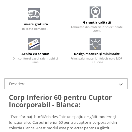
Garantia calitatii
Livrare gratuita
Fabricate din materiale selectionate
in toata Romania !
atent
Achita cu cardul!
Design modern și minimalist
Din confortul casei tale, rapid si
Principalul material folosit este MDF-
usor.
ul Lucios
Descriere
Corp Inferior 60 pentru Cuptor
Incorporabil - Blanca:
Transformați bucătăria dvs. într-un spațiu de gătit modern și
funcțional cu Corpul inferior 60 pentru cuptor incorporabil din
colecția Blanca. Acest modul este proiectat pentru a găzdui