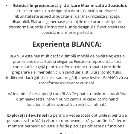
Estetică Impresionantă și Utilizare Maximizată a Spațiului:
Cu linii curate și un design plin de stil, BLANCA nu doar că
îmbunătățește aspectul bucătăriei, dar maximizează și spațiul
disponibil. Blaturile generoase și soluțiile de stocare inteligente
transformă bucătăria într-o zonă unde designul și funcționalitatea
coexistă în armonie perfectă.
Experiența BLANCA:
BLANCA este mai mult decât o simplă mobilă de bucătărie; este o
promisiune de calitate și eleganță. Fiecare componentă a fost
concepută cu grijă pentru a oferi nu doar un spațiu practic de
preparare a alimentelor, ci un sanctuar al stilului și confortului.
Indiferent dacă gătiți zi de zi sau pregătiți mese festive, BLANCA vă va
transforma experiența culinară.
Vă invităm să descoperiți cum BLANCA poate transforma bucătăria
dumneavoastră într-un punct central al casei, combinând
funcționalitatea avansată cu estetica rafinată.
Explorați site-ul nostru
pentru a vedea toate opțiunile și pentru a
personaliza bucătăria visurilor dumneavoastră, garantând că fiecare
moment petrecut aici este la fel de plăcut pe cât este de funcțional.