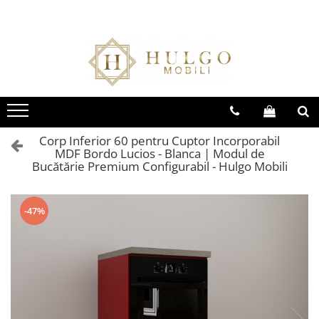
Bucatarie EVORA
Bucatarie BLANCA
Living QUADRO
Baie EOS
Colectia EVORA
Colectia BLANCA
Colectia QUADRO
Colectia EOS
Seturi Bucatarie Evora
Seturi Bucatarie Blanca
Seturi Living QUADRO
Seturi Baie Eos
Corpuri Evora
Corpuri Blanca
Corpuri QUADRO
Corpuri Baie Eos
Corp Inferior 60 pentru Cuptor Incorporabil
MDF Bordo Lucios - Blanca | Modul de
Bucătărie Premium Configurabil - Hulgo Mobili
-47%