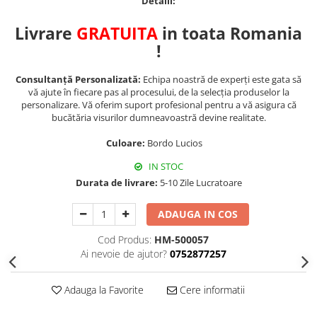
Detalii:
Livrare
GRATUITA
in toata Romania
!
Consultanță Personalizată:
Echipa noastră de experți este gata să
vă ajute în fiecare pas al procesului, de la selecția produselor la
personalizare. Vă oferim suport profesional pentru a vă asigura că
bucătăria visurilor dumneavoastră devine realitate.
Culoare:
Bordo Lucios
IN STOC
Durata de livrare:
5-10 Zile Lucratoare
ADAUGA IN COS
Cod Produs:
HM-500057
Ai nevoie de ajutor?
0752877257
Adauga la Favorite
Cere informatii