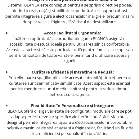
Sistemul BLANCA este conceput pentru a se sprijini direct pe podea,
oferind o rezistență și stabilitate superioră. Acest suport robust
permite integrarea sigură a electrocasnicelor mai grele, precum masini
de splat vase și frigidere, fără riscul de destabilizare.
Acces Facilitat și Ergonomie:
Înălțimea optimizată a corpurilor din gama BLANCA asigură o
accesibilitate crescută, ideală pentru utilizarea zilnică confortabilă.
Aceasta caracteristică este particular utilă pentru familiile cu copii sau
pentru utilizatorii de toate vârstele, permițând o utilizare ușoară și
sigură.
Curățare Eficientă și Întreținere Redusă:
Prin eliminarea spațiilor dificil de accesat sub unități, întreținerea și
curățarea sunt semnificativ simplificate. Acest aspect este esențial
pentru menținerea unui mediu sanitar și pentru a reduce timpul
petrecut cu curățenia.
Flexibilitate în Personalizare și Integrare:
BLANCA oferă o largă varietate de configurații modulare care se pot
adapta perfect nevoilor specifice ale fiecărei bucătării. Mai mult,
designul permite integrarea ușoară a electrocasnicelor incorporabile,
inclusiv a mașinilor de spălat vase și a frigiderelor, facilitând un flux de
lucru eficient și personalizat în bucătărie.