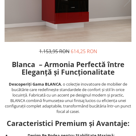
1.153,95 RON
614,25 RON
Blanca – Armonia Perfectă între
Eleganță și Funcționalitate
Descoperiți Gama BLANCA
, o colecție inovatoare de mobilier de
bucătărie care redefinește standardele de confort și stil în orice
locuință. Fabricată cu un accent pe designul modern și practic,
BLANCA combină frumusețea unui finisaj lucios cu eficiența unei
configurații complet adaptabile, transformând bucătăria într-un punct
focal al casei.
Caracteristici Premium și Avantaje:
Design Pe Podea pentru Stabilitate Maximă: