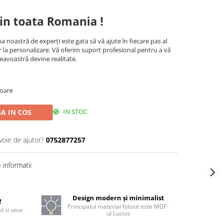
in toata Romania !
a noastră de experți este gata să vă ajute în fiecare pas al
r la personalizare. Vă oferim suport profesional pentru a vă
eavoastră devine realitate.
toare
IN STOC
A IN COS
voie de ajutor?
0752877257
informatii
Design modern și minimalist
!
Principalul material folosit este MDF-
d si usor.
ul Lucios