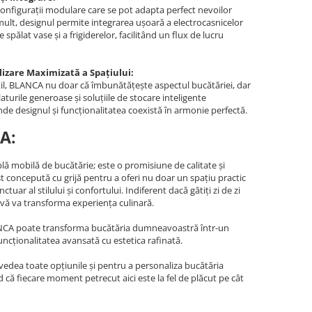
onfigurații modulare care se pot adapta perfect nevoilor
i mult, designul permite integrarea ușoară a electrocasnicelor
 spălat vase și a frigiderelor, facilitând un flux de lucru
lizare Maximizată a Spațiului:
 stil, BLANCA nu doar că îmbunătățește aspectul bucătăriei, dar
aturile generoase și soluțiile de stocare inteligente
de designul și funcționalitatea coexistă în armonie perfectă.
A:
ă mobilă de bucătărie; este o promisiune de calitate și
 concepută cu grijă pentru a oferi nu doar un spațiu practic
tuar al stilului și confortului. Indiferent dacă gătiți zi de zi
 vă va transforma experiența culinară.
NCA poate transforma bucătăria dumneavoastră într-un
uncționalitatea avansată cu estetica rafinată.
vedea toate opțiunile și pentru a personaliza bucătăria
că fiecare moment petrecut aici este la fel de plăcut pe cât