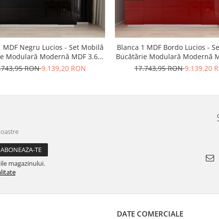
1 MDF Negru Lucios - Set Mobilă
Blanca 1 MDF Bordo Lucios - S
ie Modulară Modernă MDF 3.6m
Bucătărie Modulară Modernă 
 Configurabilă Deschidere Prin
Premium Configurabilă Deschid
.743,95 RON
9.139,20 RON
17.743,95 RON
9.139,20 
re Fără Mânere/Push to Open
Apăsare Fără Mânere/Push t
 Personalizabil - Hulgo Mobili
Design Personalizabil - Hulgo
noastre
ile magazinului.
litate
DATE COMERCIALE