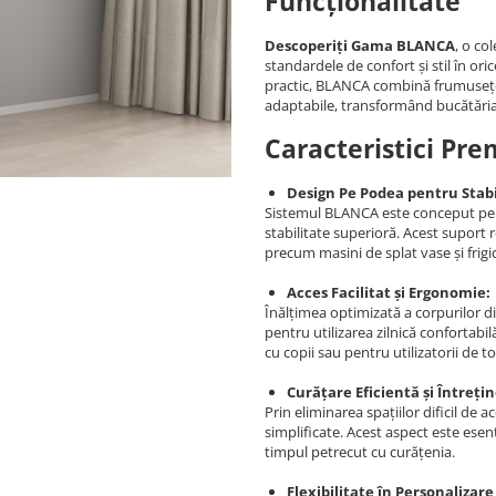
Funcționalitate
Descoperiți Gama BLANCA
, o co
standardele de confort și stil în or
practic, BLANCA combină frumusețea 
adaptabile, transformând bucătăria 
Caracteristici Pre
Design Pe Podea pentru Stab
Sistemul BLANCA este conceput pentr
stabilitate superioră. Acest suport 
precum masini de splat vase și frigid
Acces Facilitat și Ergonomie:
Înălțimea optimizată a corpurilor d
pentru utilizarea zilnică confortabilă
cu copii sau pentru utilizatorii de t
Curățare Eficientă și Întreți
Prin eliminarea spațiilor dificil de 
simplificate. Acest aspect este ese
timpul petrecut cu curățenia.
Flexibilitate în Personalizare