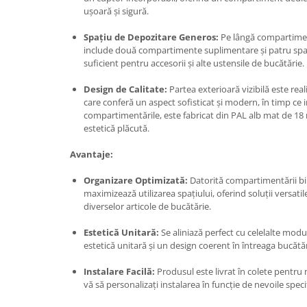
ușoară și sigură.
Spațiu de Depozitare Generos:
Pe lângă compartimen
include două compartimente suplimentare și patru spați
suficient pentru accesorii și alte ustensile de bucătărie.
Design de Calitate:
Partea exterioară vizibilă este re
care conferă un aspect sofisticat și modern, în timp ce in
compartimentările, este fabricat din PAL alb mat de 18 
estetică plăcută.
Avantaje:
Organizare Optimizată:
Datorită compartimentării bin
maximizează utilizarea spațiului, oferind soluții versati
diverselor articole de bucătărie.
Estetică Unitară:
Se aliniază perfect cu celelalte mo
estetică unitară și un design coerent în întreaga bucătăr
Instalare Facilă:
Produsul este livrat în colete pentru
vă să personalizați instalarea în funcție de nevoile specif