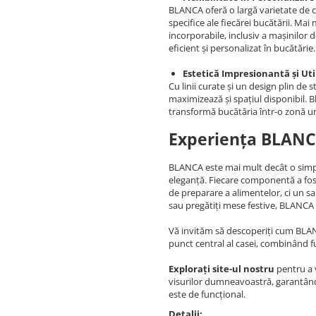
BLANCA oferă o largă varietate de c
specifice ale fiecărei bucătării. Ma
incorporabile, inclusiv a mașinilor de
eficient și personalizat în bucătărie.
Estetică Impresionantă și Uti
Cu linii curate și un design plin de
maximizează și spațiul disponibil. Bl
transformă bucătăria într-o zonă un
Experiența BLANC
BLANCA este mai mult decât o simpl
eleganță. Fiecare componentă a fost
de preparare a alimentelor, ci un sanc
sau pregătiți mese festive, BLANCA
Vă invităm să descoperiți cum BLA
punct central al casei, combinând f
Explorați site-ul nostru
pentru a 
visurilor dumneavoastră, garantând 
este de funcțional.
Detalii: