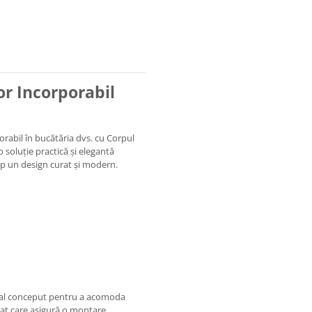
or Incorporabil
rabil în bucătăria dvs. cu Corpul
o soluție practică și elegantă
mp un design curat și modern.
al conceput pentru a acomoda
at care asigură o montare