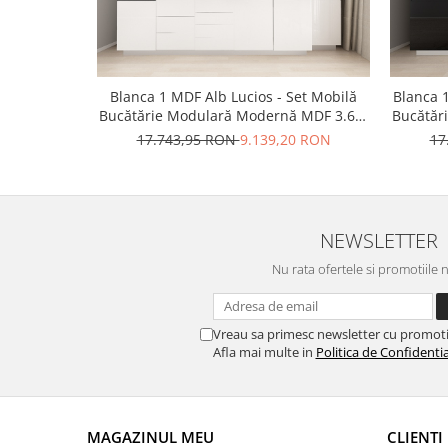
Blanca 1 MDF Alb Lucios - Set Mobilă
Blanca 
Bucătărie Modulară Modernă MDF 3.6m
Bucătăr
Premium Configurabilă Deschidere Prin
Premium
17.743,95 RON
9.139,20 RON
17
Apăsare Fără Mânere/Push to Open
Apăsa
Design Personalizabil - Hulgo Mobili
Design
NEWSLETTER
Nu rata ofertele si promotiile 
Vreau sa primesc newsletter cu promoti
Afla mai multe in
Politica de Confidentia
MAGAZINUL MEU
CLIENTI