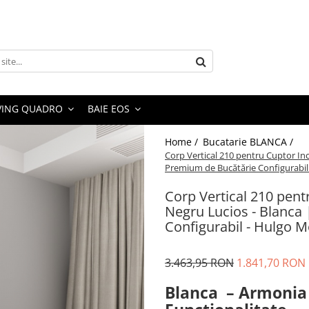
VING QUADRO
BAIE EOS
Home /
Bucatarie BLANCA /
Corp Vertical 210 pentru Cuptor In
Premium de Bucătărie Configurabil 
Corp Vertical 210 pent
Negru Lucios - Blanca
Configurabil - Hulgo M
3.463,95 RON
1.841,70 RON
Blanca – Armonia 