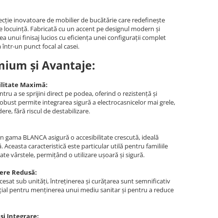
lecție inovatoare de mobilier de bucătărie care redefinește
ice locuință. Fabricată cu un accent pe designul modern și
unui finisaj lucios cu eficiența unei configurații complet
într-un punct focal al casei.
mium și Avantaje:
ilitate Maximă:
u a se sprijini direct pe podea, oferind o rezistență și
robust permite integrarea sigură a electrocasnicelor mai grele,
ere, fără riscul de destabilizare.
in gama BLANCA asigură o accesibilitate crescută, ideală
. Aceasta caracteristică este particular utilă pentru familiile
oate vârstele, permițând o utilizare ușoară și sigură.
nere Redusă:
accesat sub unități, întreținerea și curățarea sunt semnificativ
nțial pentru menținerea unui mediu sanitar și pentru a reduce
 și Integrare: