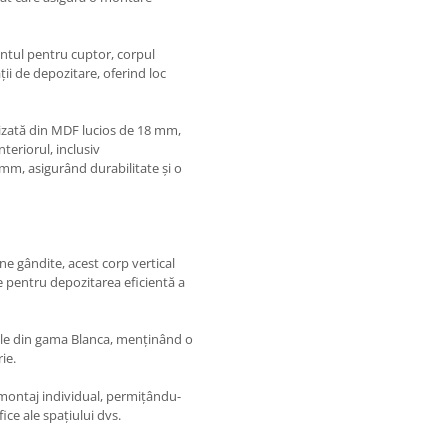
tul pentru cuptor, corpul
i de depozitare, oferind loc
alizată din MDF lucios de 18 mm,
teriorul, inclusiv
mm, asigurând durabilitate și o
e gândite, acest corp vertical
le pentru depozitarea eficientă a
dule din gama Blanca, menținând o
ie.
 montaj individual, permițându-
ice ale spațiului dvs.