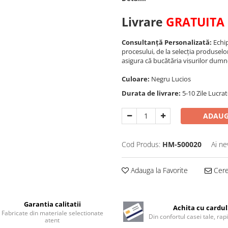
Livrare
GRATUITA
Consultanță Personalizată:
Echip
procesului, de la selecția produselo
asigura că bucătăria visurilor dumn
Culoare:
Negru Lucios
Durata de livrare:
5-10 Zile Lucra
ADAUG
Cod Produs:
HM-500020
Ai ne
Adauga la Favorite
Cere 
Garantia calitatii
Achita cu cardul
Fabricate din materiale selectionate
Din confortul casei tale, rapi
atent