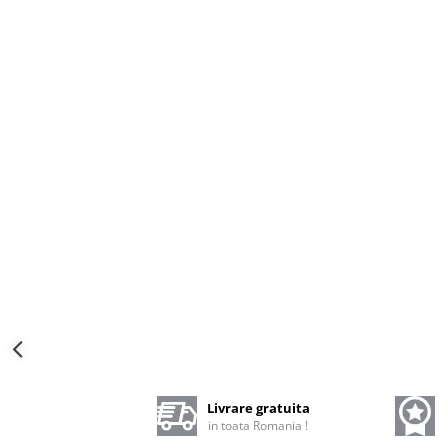
Livrare gratuita
in toata Romania !