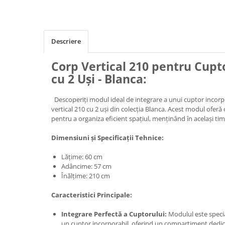
Descriere
Corp Vertical 210 pentru Cupt
cu 2 Uși - Blanca:
Descoperiți modul ideal de integrare a unui cuptor incorpo
vertical 210 cu 2 uși din colecția Blanca. Acest modul oferă 
pentru a organiza eficient spațiul, menținând în același ti
Dimensiuni și Specificații Tehnice:
Lățime: 60 cm
Adâncime: 57 cm
Înălțime: 210 cm
Caracteristici Principale:
Integrare Perfectă a Cuptorului:
Modulul este speci
un cuptor incorporabil, oferind un compartiment dedic