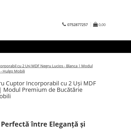
0752877257
0,00
corporabil cu 2 Uși MDF Negru Lucios - Blanca | Modul
- Hulgo Mobili
ru Cuptor Incorporabil cu 2 Uși MDF
 | Modul Premium de Bucătărie
obili
Perfectă între Eleganță și