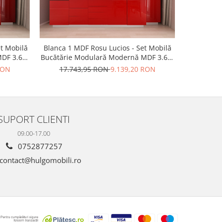
et Mobilă
Blanca 1 MDF Rosu Lucios - Set Mobilă
Blanca 1 
MDF 3.6m
Bucătărie Modulară Modernă MDF 3.6m
Mobilă B
ere Prin
Premium Configurabilă Deschidere Prin
MDF 3.
RON
17.743,95 RON
9.139,20 RON
17.7
o Open
Apăsare Fără Mânere/Push to Open
Desch
 Mobili
Design Personalizabil - Hulgo Mobili
Mâne
Perso
SUPORT CLIENTI
09.00-17.00
0752877257
contact@hulgomobili.ro