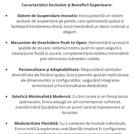
Caracteristici Exclusive și Beneficii Superioare:
Sistem de Suspendare Inovativ:
Evora prezintă un sistem
exclusiv de suspendare pe perete, care optimizează spațiul și
facilitează întreținerea zilnică, totul menținând un decor ordonat și
elegant.
Mecanism de Deschidere Push to Open:
Reinventând accesul în
spațiile de stocare, sistemul nostru push to open asigură o
interacțiune fluidă și ușoară, complementând estetica minimalistă
prin eliminarea mânerelor vizibile.
Personalizare și Adaptabilitate:
Răspundând cerințelor
diversificate ale fiecărui spațiu, Evora permite ajustări meticuloase
ale dimensiunilor și configurațiilor, asigurând integrarea
armonioasă și funcționalitatea desăvârșită.
Estetică Minimalistă Modernă:
Cu linii curate și un finisaj lucios
spectaculos, Evora adaugă un stil contemporan sofisticat,
transformând bucătăria într-un punct central impresionant al
locuinței.
Modularitate Flexibilă:
Cu o varietate de module individuale,
Evora invită la explorarea unei libertăți creative în configurarea