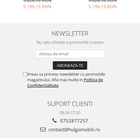
9.826,95 RON
9.826,95 RON
Premium Configurabilă
3.6m Premium
5.190,15 RON
5.190,15 RON
Deschidere Prin Apăsare
Configurabilă Deschidere
Fără Mânere/Push to Open
Prin Apăsare Fără
Design Integral Suspendat
Mânere/Push to Open
Personalizabil - Hulgo
Design Integral Suspendat
NEWSLETTER
Mobili
Personalizabil - Hulgo
Mobili
Nu rata ofertele si promotiile noastre
Vreau sa primesc newsletter cu promotiile
magazinului. Afla mai multe in
Politica de
Confidentialitate
SUPORT CLIENTI
09.00-17.00
0752877257
contact@hulgomobili.ro