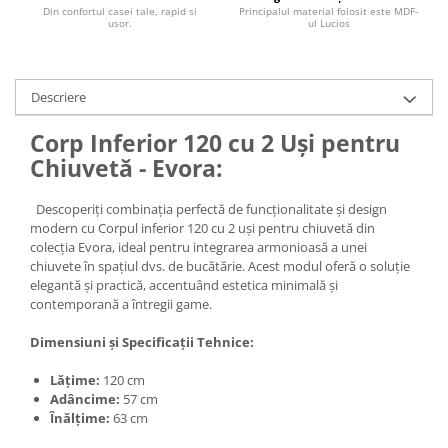
Din confortul casei tale, rapid si
Principalul material folosit este MDF-
usor.
ul Lucios
Descriere
Corp Inferior 120 cu 2 Uși pentru
Chiuvetă - Evora:
Descoperiți combinația perfectă de funcționalitate și design
modern cu Corpul inferior 120 cu 2 uși pentru chiuvetă din
colecția Evora, ideal pentru integrarea armonioasă a unei
chiuvete în spațiul dvs. de bucătărie. Acest modul oferă o soluție
elegantă și practică, accentuând estetica minimală și
contemporană a întregii game.
Dimensiuni și Specificații Tehnice:
Lățime:
120 cm
Adâncime:
57 cm
Înălțime:
63 cm