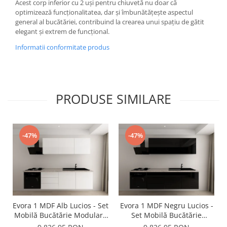
Acest corp inferior cu 2 uși pentru chiuvetă nu doar că
optimizează funcționalitatea, dar și îmbunătățește aspectul
general al bucătăriei, contribuind la crearea unui spațiu de gătit
elegant și extrem de funcțional.
Informatii conformitate produs
PRODUSE SIMILARE
-47%
-47%
Evora 1 MDF Alb Lucios - Set
Evora 1 MDF Negru Lucios -
Mobilă Bucătărie Modulară
Set Mobilă Bucătărie
Modernă MDF 3.6m
Modulară Modernă MDF