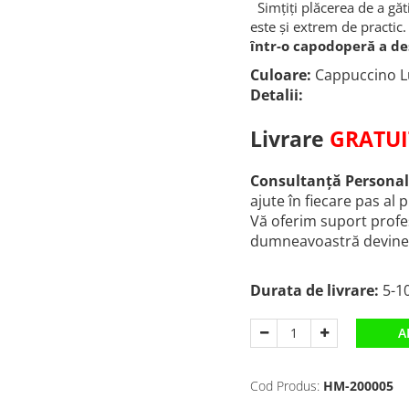
Simțiți plăcerea de a găt
este și extrem de practic
într-o capodoperă a d
Culoare:
Cappuccino L
Detalii:
Livrare
GRATUI
Consultanță Personal
ajute în fiecare pas al 
Vă oferim suport profes
dumneavoastră devine r
Durata de livrare:
5-10
A
Cod Produs:
HM-200005