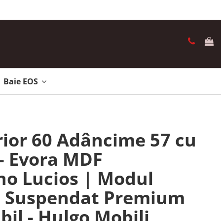
Baie EOS
rior 60 Adâncime 57 cu
 - Evora MDF
no Lucios | Modul
e Suspendat Premium
bil - Hulgo Mobili