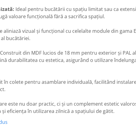
izată:
Ideal pentru bucătării cu spațiu limitat sau ca extensi
gă valoare funcțională fără a sacrifica spațiul.
e aliniază vizual și funcțional cu celelalte module din gama 
 al bucătăriei.
Construit din MDF lucios de 18 mm pentru exterior și PAL 
ină durabilitatea cu estetica, asigurând o utilizare îndelung
t în colete pentru asamblare individuală, facilitând instalar
ct.
tare este nu doar practic, ci și un complement estetic valoro
i eficiența în utilizarea zilnică a spațiului de gătit.
odus