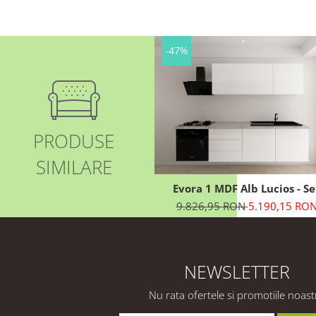
-47%
PRODUSE
SIMILARE
Evora 1 MDF Alb Lucios - Se
Mobilă Bucătărie Modular
9.826,95 RON
5.190,15 RO
Modernă MDF 3.6m Premi
Configurabilă Deschidere Pr
Apăsare Fără Mânere/Push 
Open Design Integral Suspen
NEWSLETTER
Personalizabil - Hulgo Mobi
Nu rata ofertele si promotiile noast