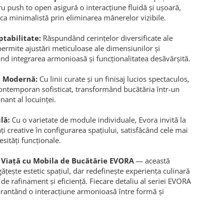
ru push to open asigură o interacțiune fluidă și ușoară,
a minimalistă prin eliminarea mânerelor vizibile.
ptabilitate:
Răspundând cerințelor diversificate ale
 permite ajustări meticuloase ale dimensiunilor și
rând integrarea armonioasă și funcționalitatea desăvârșită.
ă Modernă:
Cu linii curate și un finisaj lucios spectaculos,
ontemporan sofisticat, transformând bucătăria într-un
nant al locuinței.
lă:
Cu o varietate de module individuale, Evora invită la
ți creative în configurarea spațiului, satisfăcând cele mai
esități funcționale.
 Viață cu Mobila de Bucătărie EVORA
— această
ățește estetic spațiul, dar redefinește experiența culinară
de rafinament și eficiență. Fiecare detaliu al seriei EVORA
 garantând o interacțiune armonioasă între formă și