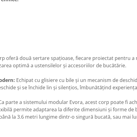
rp oferă două sertare spațioase, fiecare proiectat pentru a
izarea optimă a ustensilelor și accesoriilor de bucătărie.
odern:
Echipat cu glisiere cu bile și un mecanism de deschi
schide și se închide lin și silențios, îmbunătățind experiența 
a parte a sistemului modular Evora, acest corp poate fi achi
xibilă permite adaptarea la diferite dimensiuni și forme de b
ână la 3.6 metri lungime dintr-o singură bucată, sau mai lun