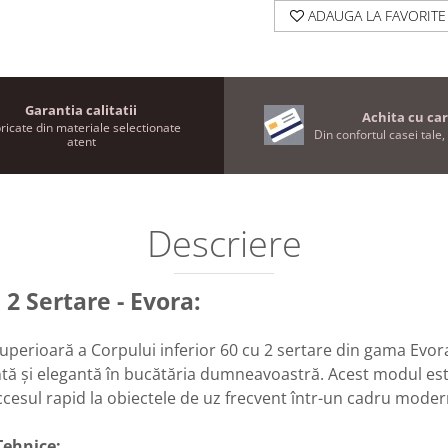
ADAUGA LA FAVORITE
Garantia calitatii
Achita cu car
ricate din materiale selectionate
Din confortul casei tale, 
atent
Descriere
 2 Sertare - Evora:
uperioară a Corpului inferior 60 cu 2 sertare din gama Evor
entă și elegantă în bucătăria dumneavoastră. Acest modul es
cesul rapid la obiectele de uz frecvent într-un cadru modern 
Tehnice: