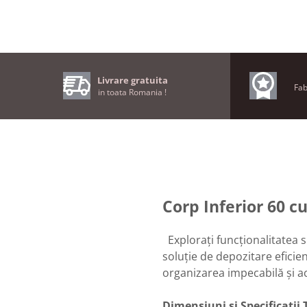
Livrare gratuita
Fab
in toata Romania !
Corp Inferior 60 cu
Explorați funcționalitatea s
soluție de depozitare efici
organizarea impecabilă și ac
Dimensiuni și Specificații 