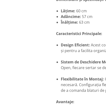
Lățime:
60 cm
Adâncime:
57 cm
Înălțime:
63 cm
Caracteristici Principale:
Design Eficient:
Acest co
și pentru a facilita organ
Sistem de Deschidere M
Open, fiecare sertar se de
Flexibilitate în Montaj:
C
necesară. Configurația fle
de a comanda blaturi de p
Avantaje: