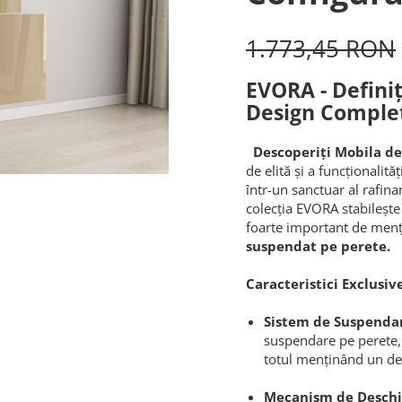
1.773,45 RON
EVORA - Definiț
Design Comple
Descoperiți Mobila de
de elită și a funcționalit
într-un sanctuar al rafin
colecția EVORA stabilește
foarte important de menț
suspendat pe perete.
Caracteristici Exclusive
Sistem de Suspendar
suspendare pe perete, c
totul menținând un dec
Mecanism de Deschi