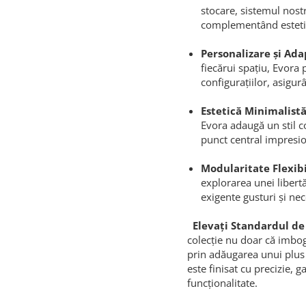
stocare, sistemul nost
complementând estetic
Personalizare și Ada
fiecărui spațiu, Evora
configurațiilor, asigu
Estetică Minimalist
Evora adaugă un stil c
punct central impresio
Modularitate Flexibi
explorarea unei libertă
exigente gusturi și nec
Elevați Standardul de
colecție nu doar că imbog
prin adăugarea unui plus 
este finisat cu precizie,
funcționalitate.