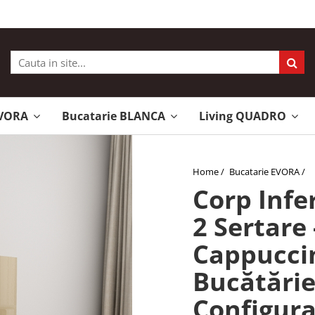
EVORA
Bucatarie BLANCA
Living QUADRO
Home /
Bucatarie EVORA /
Corp Infe
2 Sertare
Cappucci
Bucătări
Configura