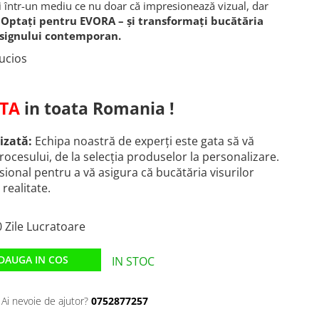
i într-un mediu ce nu doar că impresionează vizual, dar
.
Optați pentru EVORA – și transformați bucătăria
esignului contemporan.
ucios
TA
in toata Romania !
izată:
Echipa noastră de experți este gata să vă
procesului, de la selecția produselor la personalizare.
ional pentru a vă asigura că bucătăria visurilor
ealitate.
 Zile Lucratoare
DAUGA IN COS
IN STOC
Ai nevoie de ajutor?
0752877257