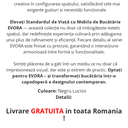
creative în configurarea spațiului, satisfăcând cele mai
exigente gusturi și necesități funcționale.
Elevați Standardul de Viață cu Mobila de Bucătărie
EVORA
— această colecție nu doar că imbogățește estetic
spațiul, dar redefinește experiența culinară prin adăugarea
unui plus de rafinament și eficiență. Fiecare detaliu al seriei
EVORA este finisat cu precizie, garantând o interacțiune
armonioasă între formă și funcționalitate.
Simțiți plăcerea de a găti într-un mediu ce nu doar că
impresionează vizual, dar este și extrem de practic.
Optați
pentru EVORA – și transformați bucătăria într-o
capodoperă a designului contemporan.
Culoare:
Negru Lucios
Detalii:
Livrare
GRATUITA
in toata Romania
!