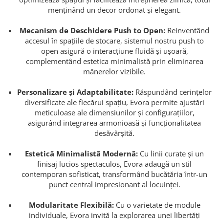
menținând un decor ordonat și elegant.
Mecanism de Deschidere Push to Open:
Reinventând
accesul în spațiile de stocare, sistemul nostru push to
open asigură o interacțiune fluidă și ușoară,
complementând estetica minimalistă prin eliminarea
mânerelor vizibile.
Personalizare și Adaptabilitate:
Răspundând cerințelor
diversificate ale fiecărui spațiu, Evora permite ajustări
meticuloase ale dimensiunilor și configurațiilor,
asigurând integrarea armonioasă și funcționalitatea
desăvârșită.
Estetică Minimalistă Modernă:
Cu linii curate și un
finisaj lucios spectaculos, Evora adaugă un stil
contemporan sofisticat, transformând bucătăria într-un
punct central impresionant al locuinței.
Modularitate Flexibilă:
Cu o varietate de module
individuale, Evora invită la explorarea unei libertăți