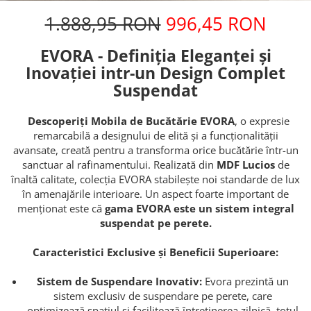
1.888,95 RON
996,45 RON
EVORA - Definiția Eleganței și
Inovației intr-un Design Complet
Suspendat
Descoperiți Mobila de Bucătărie EVORA
, o expresie
remarcabilă a designului de elită și a funcționalității
avansate, creată pentru a transforma orice bucătărie într-un
sanctuar al rafinamentului. Realizată din
MDF Lucios
de
înaltă calitate, colecția EVORA stabilește noi standarde de lux
în amenajările interioare. Un aspect foarte important de
menționat este că
gama EVORA este un sistem integral
suspendat pe perete.
Caracteristici Exclusive și Beneficii Superioare:
Sistem de Suspendare Inovativ:
Evora prezintă un
sistem exclusiv de suspendare pe perete, care
optimizează spațiul și facilitează întreținerea zilnică, totul