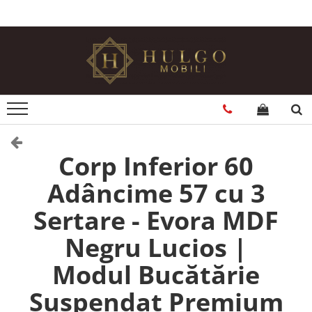
Bucatarie EVORA
Bucatarie BLANCA
Living QUADRO
Baie EOS
Colectia EVORA
Colectia BLANCA
Colectia QUADRO
Colectia EOS
Seturi Bucatarie Evora
Seturi Bucatarie Blanca
Seturi Living QUADRO
Seturi Baie Eos
Corpuri Evora
Corpuri Blanca
Corpuri QUADRO
Corpuri Baie Eos
Corp Inferior 60
Adâncime 57 cu 3
Sertare - Evora MDF
Negru Lucios |
Modul Bucătărie
Suspendat Premium