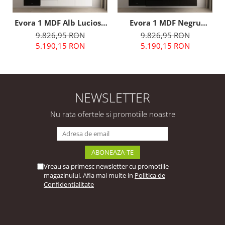
Evora 1 MDF Alb Lucios -
Evora 1 MDF Negru
Set Mobilă Bucătărie
Lucios - Set Mobilă
9.826,95 RON
9.826,95 RON
Modulară Modernă MDF
Bucătărie Modulară
5.190,15 RON
5.190,15 RON
3.6m Premium
Modernă MDF 3.6m
Configurabilă
Premium Configurabilă
Deschidere Prin Apăsare
Deschidere Prin Apăsare
Fără Mânere/Push to
Fără Mânere/Push to
Open Design Integral
Open Design Integral
NEWSLETTER
Suspendat
Suspendat
Personalizabil - Hulgo
Personalizabil - Hulgo
Nu rata ofertele si promotiile noastre
Mobili
Mobili
Vreau sa primesc newsletter cu promotiile
magazinului. Afla mai multe in
Politica de
Confidentialitate