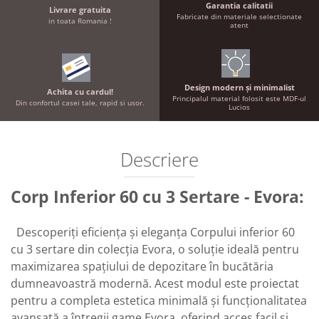
Garantia calitatii
Livrare gratuita
Fabricate din materiale selectionate
in toata Romania !
atent
Design modern și minimalist
Achita cu cardul!
Principalul material folosit este MDF-ul
Din confortul casei tale, rapid si usor.
Lucios
Descriere
Corp Inferior 60 cu 3 Sertare - Evora:
Descoperiți eficiența și eleganța Corpului inferior 60
cu 3 sertare din colecția Evora, o soluție ideală pentru
maximizarea spațiului de depozitare în bucătăria
dumneavoastră modernă. Acest modul este proiectat
pentru a completa estetica minimală și funcționalitatea
avansată a întregii game Evora, oferind acces facil și