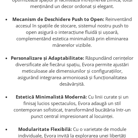
menținând un decor ordonat și elegant.
Mecanism de Deschidere Push to Open:
Reinventând
accesul în spațiile de stocare, sistemul nostru push to
open asigură o interacțiune fluidă și ușoară,
complementând estetica minimalistă prin eliminarea
mânerelor vizibile.
Personalizare și Adaptabilitate:
Răspundând cerințelor
diversificate ale fiecărui spațiu, Evora permite ajustări
meticuloase ale dimensiunilor și configurațiilor,
asigurând integrarea armonioasă și funcționalitatea
desăvârșită.
Estetică Minimalistă Modernă:
Cu linii curate și un
finisaj lucios spectaculos, Evora adaugă un stil
contemporan sofisticat, transformând bucătăria într-un
punct central impresionant al locuinței.
Modularitate Flexibilă:
Cu o varietate de module
individuale, Evora invită la explorarea unei libertăți