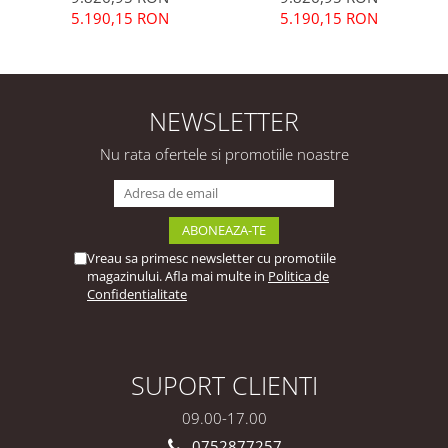
Modulară Modernă MDF
Bucătărie Modulară
5.190,15 RON
5.190,15 RON
3.6m Premium
Modernă MDF 3.6m
Configurabilă
Premium Configurabilă
Deschidere Prin Apăsare
Deschidere Prin Apăsare
Fără Mânere/Push to
Fără Mânere/Push to
Open Design Integral
Open Design Integral
NEWSLETTER
Suspendat
Suspendat
Personalizabil - Hulgo
Personalizabil - Hulgo
Nu rata ofertele si promotiile noastre
Mobili
Mobili
Vreau sa primesc newsletter cu promotiile
magazinului. Afla mai multe in
Politica de
Confidentialitate
SUPORT CLIENTI
09.00-17.00
0752877257