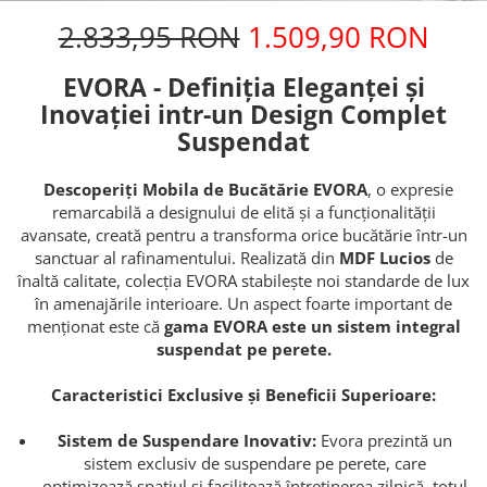
2.833,95 RON
1.509,90 RON
EVORA - Definiția Eleganței și
Inovației intr-un Design Complet
Suspendat
Descoperiți Mobila de Bucătărie EVORA
, o expresie
remarcabilă a designului de elită și a funcționalității
avansate, creată pentru a transforma orice bucătărie într-un
sanctuar al rafinamentului. Realizată din
MDF Lucios
de
înaltă calitate, colecția EVORA stabilește noi standarde de lux
în amenajările interioare. Un aspect foarte important de
menționat este că
gama EVORA este un sistem integral
suspendat pe perete.
Caracteristici Exclusive și Beneficii Superioare:
Sistem de Suspendare Inovativ:
Evora prezintă un
sistem exclusiv de suspendare pe perete, care
optimizează spațiul și facilitează întreținerea zilnică, totul