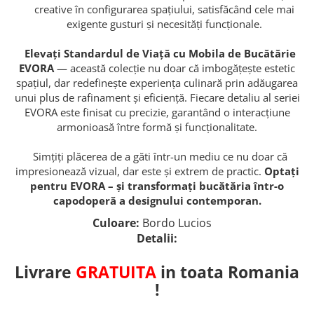
creative în configurarea spațiului, satisfăcând cele mai
exigente gusturi și necesități funcționale.
Elevați Standardul de Viață cu Mobila de Bucătărie
EVORA
— această colecție nu doar că imbogățește estetic
spațiul, dar redefinește experiența culinară prin adăugarea
unui plus de rafinament și eficiență. Fiecare detaliu al seriei
EVORA este finisat cu precizie, garantând o interacțiune
armonioasă între formă și funcționalitate.
Simțiți plăcerea de a găti într-un mediu ce nu doar că
impresionează vizual, dar este și extrem de practic.
Optați
pentru EVORA – și transformați bucătăria într-o
capodoperă a designului contemporan.
Culoare:
Bordo Lucios
Detalii:
Livrare
GRATUITA
in toata Romania
!