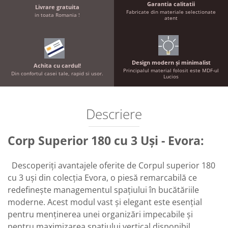
Garantia calitatii
Livrare gratuita
Fabricate din materiale selectionate
in toata Romania !
atent
Design modern și minimalist
Achita cu cardul!
Principalul material folosit este MDF-ul
Din confortul casei tale, rapid si usor.
Lucios
Descriere
Corp Superior 180 cu 3 Uși - Evora:
Descoperiți avantajele oferite de Corpul superior 180
cu 3 uși din colecția Evora, o piesă remarcabilă ce
redefinește managementul spațiului în bucătăriile
moderne. Acest modul vast și elegant este esențial
pentru menținerea unei organizări impecabile și
pentru maximizarea spațiului vertical disponibil.