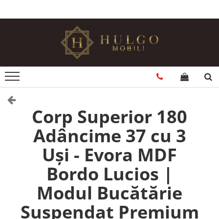
Bucatarie EVORA
Bucatarie BLANCA
Living QUADRO
Baie EOS
Colectia EVORA
Colectia BLANCA
Colectia QUADRO
Colectia EOS
Seturi Bucatarie Evora
Seturi Bucatarie Blanca
Seturi Living QUADRO
Seturi Baie Eos
Corpuri Evora
Corpuri Blanca
Corpuri QUADRO
Corpuri Baie Eos
Corp Superior 180
Adâncime 37 cu 3
Uși - Evora MDF
Bordo Lucios |
Modul Bucătărie
Suspendat Premium