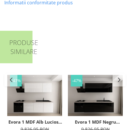
Informatii conformitate produs
PRODUSE
SIMILARE
-47%
-47%
Evora 1 MDF Alb Lucios -
Evora 1 MDF Negru
Set Mobilă Bucătărie
Lucios - Set Mobilă
9.826,95 RON
9.826,95 RON