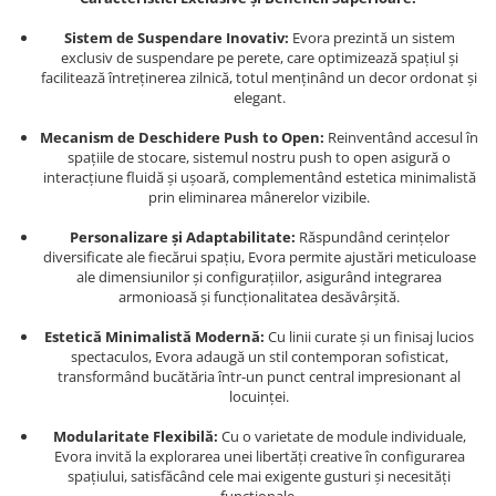
Sistem de Suspendare Inovativ:
Evora prezintă un sistem
exclusiv de suspendare pe perete, care optimizează spațiul și
facilitează întreținerea zilnică, totul menținând un decor ordonat și
elegant.
Mecanism de Deschidere Push to Open:
Reinventând accesul în
spațiile de stocare, sistemul nostru push to open asigură o
interacțiune fluidă și ușoară, complementând estetica minimalistă
prin eliminarea mânerelor vizibile.
Personalizare și Adaptabilitate:
Răspundând cerințelor
diversificate ale fiecărui spațiu, Evora permite ajustări meticuloase
ale dimensiunilor și configurațiilor, asigurând integrarea
armonioasă și funcționalitatea desăvârșită.
Estetică Minimalistă Modernă:
Cu linii curate și un finisaj lucios
spectaculos, Evora adaugă un stil contemporan sofisticat,
transformând bucătăria într-un punct central impresionant al
locuinței.
Modularitate Flexibilă:
Cu o varietate de module individuale,
Evora invită la explorarea unei libertăți creative în configurarea
spațiului, satisfăcând cele mai exigente gusturi și necesități