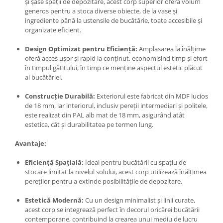
și șase spații de depozitare, acest corp superior oferă volum
generos pentru a stoca diverse obiecte, de la vase și
ingrediente până la ustensile de bucătărie, toate accesibile și
organizate eficient.
Design Optimizat pentru Eficiență:
Amplasarea la înălțime
oferă acces ușor și rapid la conținut, economisind timp și efort
în timpul gătitului, în timp ce menține aspectul estetic plăcut
al bucătăriei.
Construcție Durabilă:
Exteriorul este fabricat din MDF lucios
de 18 mm, iar interiorul, inclusiv pereții intermediari și politele,
este realizat din PAL alb mat de 18 mm, asigurând atât
estetica, cât și durabilitatea pe termen lung.
Avantaje:
Eficiență Spațială:
Ideal pentru bucătării cu spațiu de
stocare limitat la nivelul solului, acest corp utilizează înălțimea
pereților pentru a extinde posibilitățile de depozitare.
Estetică Modernă:
Cu un design minimalist și linii curate,
acest corp se integrează perfect în decorul oricărei bucătării
contemporane, contribuind la crearea unui mediu de lucru