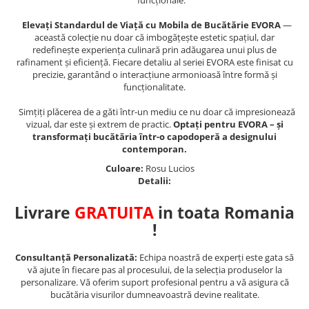
funcționale.
Elevați Standardul de Viață cu Mobila de Bucătărie EVORA
—
această colecție nu doar că imbogățește estetic spațiul, dar
redefinește experiența culinară prin adăugarea unui plus de
rafinament și eficiență. Fiecare detaliu al seriei EVORA este finisat cu
precizie, garantând o interacțiune armonioasă între formă și
funcționalitate.
Simțiți plăcerea de a găti într-un mediu ce nu doar că impresionează
vizual, dar este și extrem de practic.
Optați pentru EVORA – și
transformați bucătăria într-o capodoperă a designului
contemporan.
Culoare:
Rosu Lucios
Detalii:
Livrare
GRATUITA
in toata Romania
!
Consultanță Personalizată:
Echipa noastră de experți este gata să
vă ajute în fiecare pas al procesului, de la selecția produselor la
personalizare. Vă oferim suport profesional pentru a vă asigura că
bucătăria visurilor dumneavoastră devine realitate.