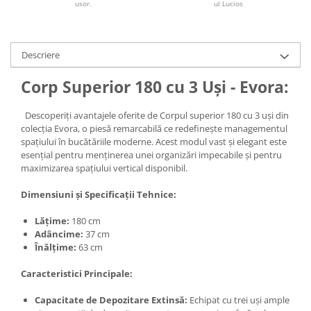
usor.
ul Lucios
Descriere
Corp Superior 180 cu 3 Uși - Evora:
Descoperiți avantajele oferite de Corpul superior 180 cu 3 uși din
colecția Evora, o piesă remarcabilă ce redefinește managementul
spațiului în bucătăriile moderne. Acest modul vast și elegant este
esențial pentru menținerea unei organizări impecabile și pentru
maximizarea spațiului vertical disponibil.
Dimensiuni și Specificații Tehnice:
Lățime:
180 cm
Adâncime:
37 cm
Înălțime:
63 cm
Caracteristici Principale:
Capacitate de Depozitare Extinsă:
Echipat cu trei uși ample