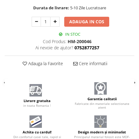
Durata de livrare:
5-10 Zile Lucratoare
ADAUGA IN COS
IN STOC
Cod Produs:
HM-200046
Ai nevoie de ajutor?
0752877257
Adauga la Favorite
Cere informatii
Garantia calitatii
Livrare gratuita
Fabricate din materiale selectionate
in toata Romania !
atent
Achita cu cardul!
Design modern și minimalist
Din confortul casei tale, rapid si
Principalul material folosit este MDF-