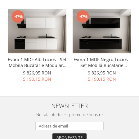
-47%
-47%
Evora 1 MDF Alb Lucios - Set
Evora 1 MDF Negru Lucios -
Mobilă Bucătărie Modulară
Set Mobilă Bucătărie
Modernă MDF 3.6m
Modulară Modernă MDF
9.826,95 RON
9.826,95 RON
Premium Configurabilă
3.6m Premium
5.190,15 RON
5.190,15 RON
Deschidere Prin Apăsare
Configurabilă Deschidere
Fără Mânere/Push to Open
Prin Apăsare Fără
Design Integral Suspendat
Mânere/Push to Open
Personalizabil - Hulgo
Design Integral Suspendat
NEWSLETTER
Mobili
Personalizabil - Hulgo
Mobili
Nu rata ofertele si promotiile noastre