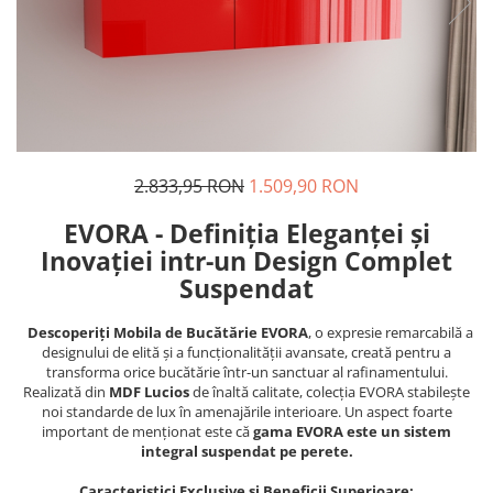
2.833,95 RON
1.509,90 RON
EVORA - Definiția Eleganței și
Inovației intr-un Design Complet
Suspendat
Descoperiți Mobila de Bucătărie EVORA
, o expresie remarcabilă a
designului de elită și a funcționalității avansate, creată pentru a
transforma orice bucătărie într-un sanctuar al rafinamentului.
Realizată din
MDF Lucios
de înaltă calitate, colecția EVORA stabilește
noi standarde de lux în amenajările interioare. Un aspect foarte
important de menționat este că
gama EVORA este un sistem
integral suspendat pe perete.
Caracteristici Exclusive și Beneficii Superioare: