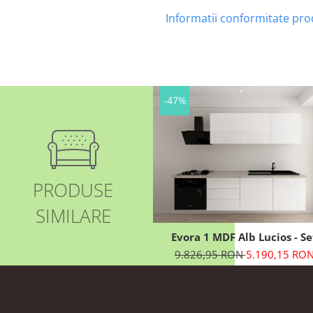
Informatii conformitate pr
-47%
PRODUSE
SIMILARE
Evora 1 MDF Alb Lucios - Se
Mobilă Bucătărie Modular
9.826,95 RON
5.190,15 RO
Modernă MDF 3.6m Premi
Configurabilă Deschidere Pr
Apăsare Fără Mânere/Push 
Open Design Integral Suspen