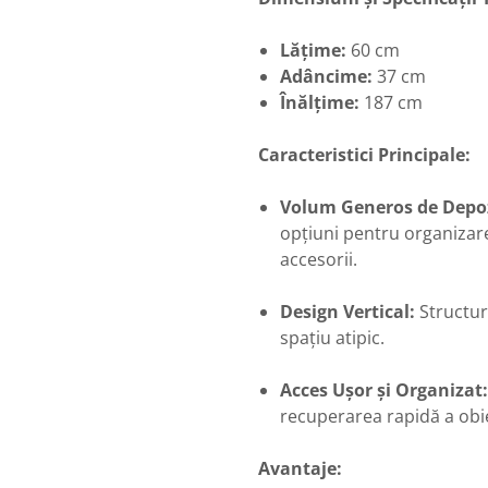
Lățime:
60 cm
Adâncime:
37 cm
Înălțime:
187 cm
Caracteristici Principale:
Volum Generos de Depoz
opțiuni pentru organizarea
accesorii.
Design Vertical:
Structura
spațiu atipic.
Acces Ușor și Organizat:
recuperarea rapidă a obi
Avantaje: