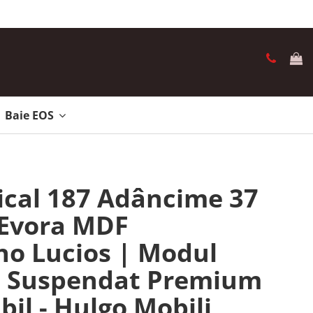
Baie EOS
ical 187 Adâncime 37
- Evora MDF
no Lucios | Modul
e Suspendat Premium
bil - Hulgo Mobili