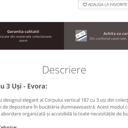
ADAUGA LA FAVORITE
Garantia calitatii
Achita cu car
ricate din materiale selectionate
Din confortul casei tale, 
atent
Descriere
u 3 Uși - Evora:
 designul elegant al Corpului vertical 187 cu 3 uși din colecț
ui de depozitare în bucătăria dumneavoastră. Acest modul c
abordare organizată și accesibilă la toate necesitățile de bu
Tehnice: