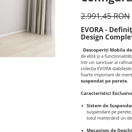
2.991,45 RON
EVORA - Definiț
Design Comple
Descoperiți Mobila de
de elită și a funcționalit
într-un sanctuar al rafin
colecția EVORA stabilește
foarte important de menț
suspendat pe perete.
Caracteristici Exclusive
Sistem de Suspendar
suspendare pe perete, c
totul menținând un dec
Mecanism de Deschi