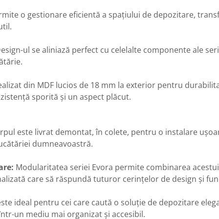
mite o gestionare eficientă a spațiului de depozitare, trans
til.
esign-ul se aliniază perfect cu celelalte componente ale ser
ătărie.
alizat din MDF lucios de 18 mm la exterior pentru durabilit
ezistență sporită și un aspect plăcut.
pul este livrat demontat, în colete, pentru o instalare ușoar
bucătăriei dumneavoastră.
are:
Modularitatea seriei Evora permite combinarea acestui
alizată care să răspundă tuturor cerințelor de design și func
este ideal pentru cei care caută o soluție de depozitare elega
ntr-un mediu mai organizat și accesibil.