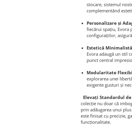
stocare, sistemul nost
complementând estetic
Personalizare și Ada
fiecărui spațiu, Evora
configurațiilor, asigu
Estetică Minimalist
Evora adaugă un stil c
punct central impresio
Modularitate Flexibi
explorarea unei libertă
exigente gusturi și nec
Elevați Standardul de
colecție nu doar că imbog
prin adăugarea unui plus 
este finisat cu precizie,
funcționalitate.