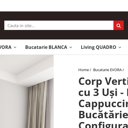
EVORA
Bucatarie BLANCA
Living QUADRO
Home /
Bucatarie EVORA /
Corp Vert
cu 3 Uși 
Cappucci
Bucătări
Configura