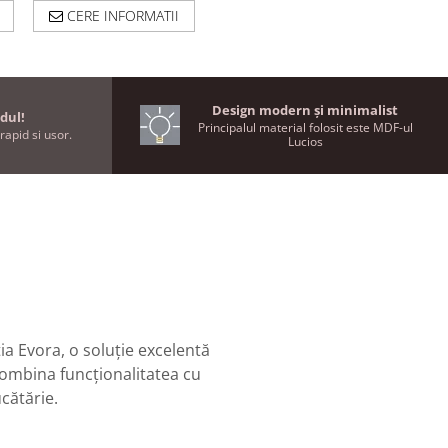
CERE INFORMATII
Design modern și minimalist
dul!
Principalul material folosit este MDF-ul
rapid si usor.
Lucios
ia Evora, o soluție excelentă
ombina funcționalitatea cu
cătărie.