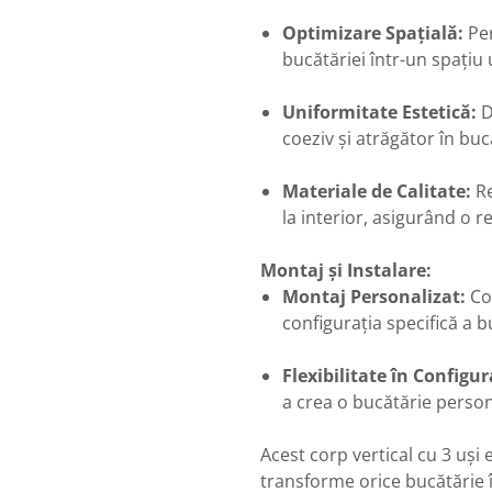
Optimizare Spațială:
Per
bucătăriei într-un spațiu u
Uniformitate Estetică:
D
coeziv și atrăgător în buc
Materiale de Calitate:
Re
la interior, asigurând o r
Montaj și Instalare:
Montaj Personalizat:
Cor
configurația specifică a 
Flexibilitate în Configur
a crea o bucătărie person
Acest corp vertical cu 3 uși 
transforme orice bucătărie î