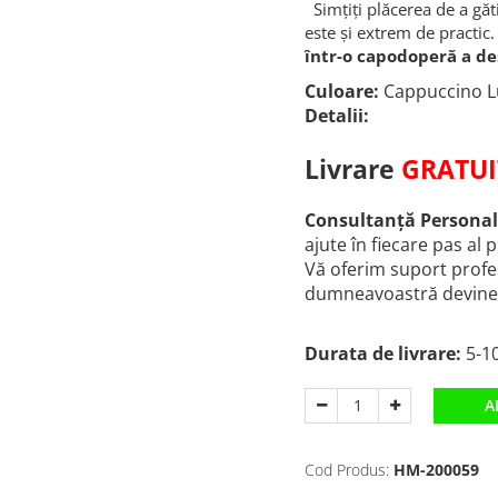
Simțiți plăcerea de a găt
este și extrem de practic
într-o capodoperă a d
Culoare:
Cappuccino L
Detalii:
Livrare
GRATUI
Consultanță Personal
ajute în fiecare pas al 
Vă oferim suport profes
dumneavoastră devine r
Durata de livrare:
5-10
A
Cod Produs:
HM-200059