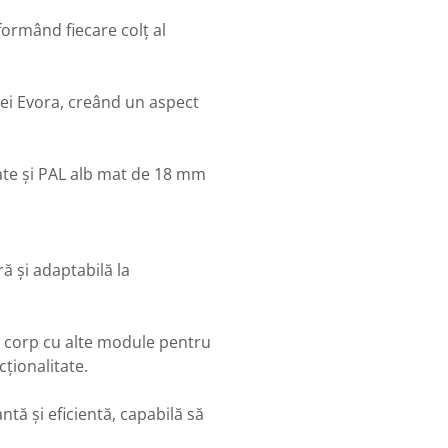
formând fiecare colț al
iei Evora, creând un aspect
ate și PAL alb mat de 18 mm
ă și adaptabilă la
 corp cu alte module pentru
ționalitate.
ntă și eficientă, capabilă să