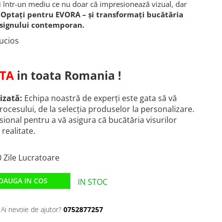
i într-un mediu ce nu doar că impresionează vizual, dar
.
Optați pentru EVORA – și transformați bucătăria
esignului contemporan.
ucios
TA
in toata Romania !
izată:
Echipa noastră de experți este gata să vă
procesului, de la selecția produselor la personalizare.
ional pentru a vă asigura că bucătăria visurilor
ealitate.
 Zile Lucratoare
DAUGA IN COS
IN STOC
Ai nevoie de ajutor?
0752877257