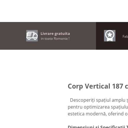
Livrare gratuita
Fab
in toata Romania !
Corp Vertical 187 c
Descoperiți spațiul amplu și
pentru optimizarea spațiul
estetica modernă, oferind o 
Dimensiuni și Specificații 