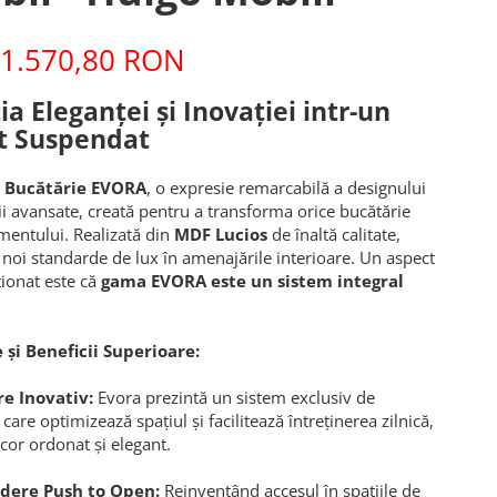
1.570,80 RON
ia Eleganței și Inovației intr-un
t Suspendat
 Bucătărie EVORA
, o expresie remarcabilă a designului
ății avansate, creată pentru a transforma orice bucătărie
amentului. Realizată din
MDF Lucios
de înaltă calitate,
 noi standarde de lux în amenajările interioare. Un aspect
ionat este că
gama EVORA este un sistem integral
 și Beneficii Superioare:
e Inovativ:
Evora prezintă un sistem exclusiv de
are optimizează spațiul și facilitează întreținerea zilnică,
or ordonat și elegant.
dere Push to Open:
Reinventând accesul în spațiile de