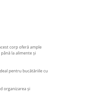
acest corp oferă ample
 până la alimente și
ideal pentru bucătăriile cu
ând organizarea și