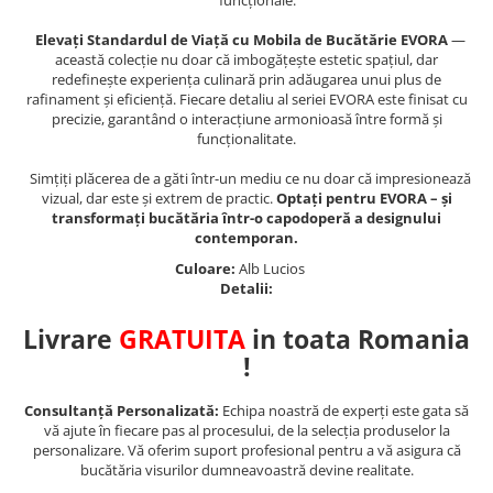
funcționale.
Elevați Standardul de Viață cu Mobila de Bucătărie EVORA
—
această colecție nu doar că imbogățește estetic spațiul, dar
redefinește experiența culinară prin adăugarea unui plus de
rafinament și eficiență. Fiecare detaliu al seriei EVORA este finisat cu
precizie, garantând o interacțiune armonioasă între formă și
funcționalitate.
Simțiți plăcerea de a găti într-un mediu ce nu doar că impresionează
vizual, dar este și extrem de practic.
Optați pentru EVORA – și
transformați bucătăria într-o capodoperă a designului
contemporan.
Culoare:
Alb Lucios
Detalii:
Livrare
GRATUITA
in toata Romania
!
Consultanță Personalizată:
Echipa noastră de experți este gata să
vă ajute în fiecare pas al procesului, de la selecția produselor la
personalizare. Vă oferim suport profesional pentru a vă asigura că
bucătăria visurilor dumneavoastră devine realitate.