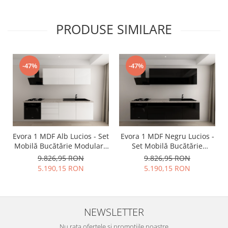
PRODUSE SIMILARE
-47%
-47%
Evora 1 MDF Alb Lucios - Set
Evora 1 MDF Negru Lucios -
Mobilă Bucătărie Modulară
Set Mobilă Bucătărie
Modernă MDF 3.6m
Modulară Modernă MDF
9.826,95 RON
9.826,95 RON
Premium Configurabilă
3.6m Premium
5.190,15 RON
5.190,15 RON
Deschidere Prin Apăsare
Configurabilă Deschidere
Fără Mânere/Push to Open
Prin Apăsare Fără
Design Integral Suspendat
Mânere/Push to Open
Personalizabil - Hulgo
Design Integral Suspendat
NEWSLETTER
Mobili
Personalizabil - Hulgo
Mobili
Nu rata ofertele si promotiile noastre