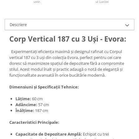
usor.
ul Lucios
Descriere
Corp Vertical 187 cu 3 Uși - Evora:
Experimentați eficiența maximă și designul rafinat cu Corpul
vertical 187 cu 3 uși din colecția Evora, perfect pentru cei care
doresc să maximizeze spațiul de depozitare fără a compromite
stilul. Acest modul înalt și practic adaugă o notă de eleganță și
funcționalitate avansată în orice bucătărie modernă.
Dimensiuni și Specificații Tehnice:
Lățime:
60 cm
Adâncime:
57 cm
Înălțime:
187 cm
Caracteristici Principale:
Capacitate de Depozitare Amplă:
Echipat cu trei