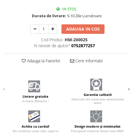
IN STOC
Durata de livrare:
5-10 Zile Lucratoare
ADAUGA IN COS
Cod Produs:
HM-200025
Ai nevoie de ajutor?
0752877257
Adauga la Favorite
Cere informatii
Garantia calitatii
Livrare gratuita
Fabricate din materiale selectionate
in toata Romania !
atent
Achita cu cardul!
Design modern și minimalist
Din confortul casei tale, rapid si
Principalul material folosit este MDF-