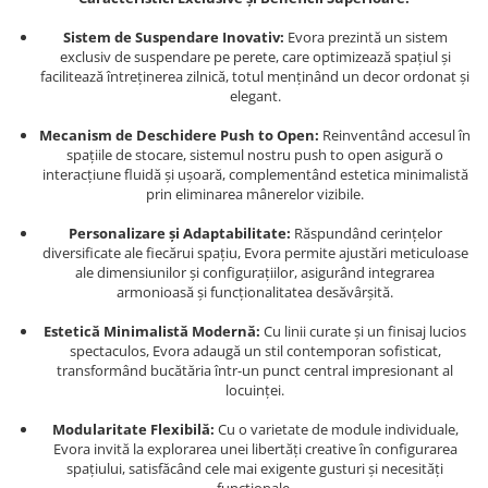
Sistem de Suspendare Inovativ:
Evora prezintă un sistem
exclusiv de suspendare pe perete, care optimizează spațiul și
facilitează întreținerea zilnică, totul menținând un decor ordonat și
elegant.
Mecanism de Deschidere Push to Open:
Reinventând accesul în
spațiile de stocare, sistemul nostru push to open asigură o
interacțiune fluidă și ușoară, complementând estetica minimalistă
prin eliminarea mânerelor vizibile.
Personalizare și Adaptabilitate:
Răspundând cerințelor
diversificate ale fiecărui spațiu, Evora permite ajustări meticuloase
ale dimensiunilor și configurațiilor, asigurând integrarea
armonioasă și funcționalitatea desăvârșită.
Estetică Minimalistă Modernă:
Cu linii curate și un finisaj lucios
spectaculos, Evora adaugă un stil contemporan sofisticat,
transformând bucătăria într-un punct central impresionant al
locuinței.
Modularitate Flexibilă:
Cu o varietate de module individuale,
Evora invită la explorarea unei libertăți creative în configurarea
spațiului, satisfăcând cele mai exigente gusturi și necesități