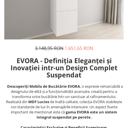
3.148,95 RON
1.651,65 RON
EVORA - Definiția Eleganței și
Inovației intr-un Design Complet
Suspendat
Descoperiți Mobila de Bucătărie EVORA
, o expresie remarcabilă a
designului de elită și a funcționalității avansate, creată pentru a
transforma orice bucătărie într-un sanctuar al rafinamentului.
Realizată din
MDF Lucios
de înaltă calitate, colecția EVORA stabilește
noi standarde de lux în amenajările interioare. Un aspect foarte
important de menționat este că
gama EVORA este un sistem
integral suspendat pe perete.
Caracteristici Exclusive și Beneficii Superioare: