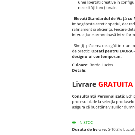
unei libertăți creative în config
necesități funcționale.
Elevați Standardul de Viață cu
imbogățește estetic spațiul, dar re
rafinament și eficiență. Fiecare deta
interacțiune armonioasă între formă
Simțiți plăcerea de a găti într-un 
de practic.
Optați pentru EVORA –
designului contemporan.
Culoare:
Bordo Lucios
Detalii:
Livrare
GRATUITA
Consultanță Personalizată:
Echip
procesului, de la selecția produselo
asigura că bucătăria visurilor dumn
IN STOC
Durata de livrare:
5-10 Zile Lucra