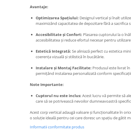
Avantaje:
Optimizarea Spațiului:
Designul vertical și înalt utiliz
maximizând capacitatea de depozitare fără a sacrifica sp
Accesibilitate și Confort:
Plasarea cuptorului la o în
accesibilitatea și reduce efortul necesar pentru utilizare
Estetică Integrată:
Se aliniază perfect cu estetica min
coerența vizuală și stilistică în bucătărie.
Instalare și Montaj Facilitate:
Produsul este livrat în
permițând instalarea personalizată conform specificați
Note Importante:
Cuptorul nu este inclus:
Acest lucru vă permite să al
care să se potrivească nevoilor dumneavoastră specifice
Acest corp vertical adaugă valoare și funcționalitate în oric
o soluție ideală pentru cei care doresc un spațiu de gătit m
Informatii conformitate produs