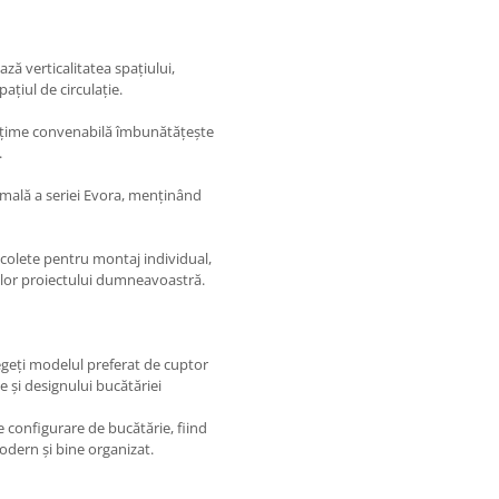
ează verticalitatea spațiului,
ațiul de circulație.
ălțime convenabilă îmbunătățește
.
imală a seriei Evora, menținând
 colete pentru montaj individual,
ilor proiectului dumneavoastră.
egeți modelul preferat de cuptor
 și designului bucătăriei
e configurare de bucătărie, fiind
odern și bine organizat.