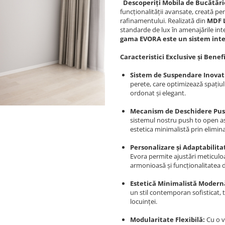
Descoperiți Mobila de Bucătăr
funcționalității avansate, creată pe
rafinamentului. Realizată din
MDF 
standarde de lux în amenajările int
gama EVORA este un sistem inte
Caracteristici Exclusive și Benef
Sistem de Suspendare Inovat
perete, care optimizează spațiul 
ordonat și elegant.
Mecanism de Deschidere Pus
sistemul nostru push to open as
estetica minimalistă prin elimin
Personalizare și Adaptabilita
Evora permite ajustări meticuloa
armonioasă și funcționalitatea 
Estetică Minimalistă Modern
un stil contemporan sofisticat,
locuinței.
Modularitate Flexibilă:
Cu o v