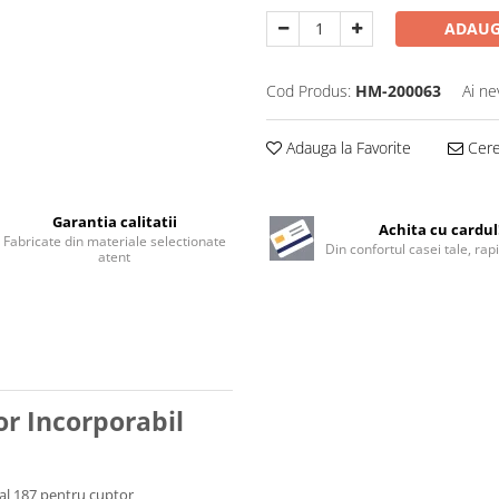
ADAUG
Cod Produs:
HM-200063
Ai ne
Adauga la Favorite
Cere 
Garantia calitatii
Achita cu cardul
Fabricate din materiale selectionate
Din confortul casei tale, rapi
atent
or Incorporabil
cal 187 pentru cuptor