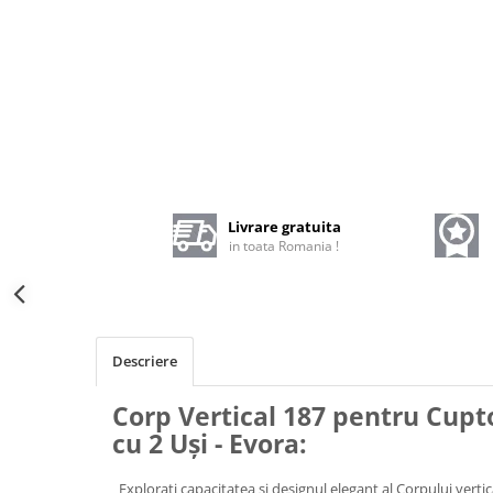
Livrare gratuita
in toata Romania !
Descriere
Corp Vertical 187 pentru Cupt
cu 2 Uși - Evora:
Explorați capacitatea și designul elegant al Corpului verti