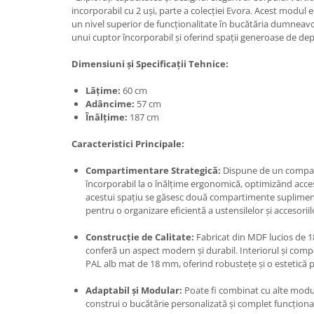
incorporabil cu 2 uși, parte a colecției Evora. Acest modu
un nivel superior de funcționalitate în bucătăria dumneav
unui cuptor încorporabil și oferind spații generoase de dep
Dimensiuni și Specificații Tehnice:
Lățime:
60 cm
Adâncime:
57 cm
Înălțime:
187 cm
Caracteristici Principale:
Compartimentare Strategică:
Dispune de un compar
încorporabil la o înălțime ergonomică, optimizând accesu
acestui spațiu se găsesc două compartimente supliment
pentru o organizare eficientă a ustensilelor și accesorii
Construcție de Calitate:
Fabricat din MDF lucios de 18
conferă un aspect modern și durabil. Interiorul și comp
PAL alb mat de 18 mm, oferind robustețe și o estetică 
Adaptabil și Modular:
Poate fi combinat cu alte modu
construi o bucătărie personalizată și complet funcționa