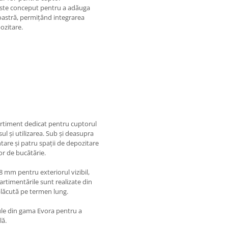
l este conceput pentru a adăuga
oastră, permițând integrarea
ozitare.
timent dedicat pentru cuptorul
l și utilizarea. Sub și deasupra
are și patru spații de depozitare
lor de bucătărie.
 mm pentru exteriorul vizibil,
artimentările sunt realizate din
plăcută pe termen lung.
le din gama Evora pentru a
lă.