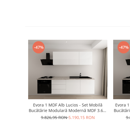
-47%
-47%
Evora 1 MDF Alb Lucios - Set Mobilă
Evora 1
Bucătărie Modulară Modernă MDF 3.6m
Bucătăr
Premium Configurabilă Deschidere Prin
Premium
9.826,95 RON
5.190,15 RON
9
Apăsare Fără Mânere/Push to Open
Apăsa
Design Integral Suspendat
D