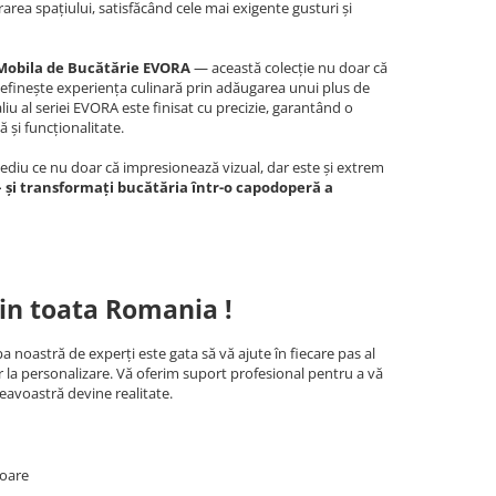
urarea spațiului, satisfăcând cele mai exigente gusturi și
 Mobila de Bucătărie EVORA
— această colecție nu doar că
definește experiența culinară prin adăugarea unui plus de
liu al seriei EVORA este finisat cu precizie, garantând o
 și funcționalitate.
mediu ce nu doar că impresionează vizual, dar este și extrem
 și transformați bucătăria într-o capodoperă a
in toata Romania !
a noastră de experți este gata să vă ajute în fiecare pas al
r la personalizare. Vă oferim suport profesional pentru a vă
eavoastră devine realitate.
toare