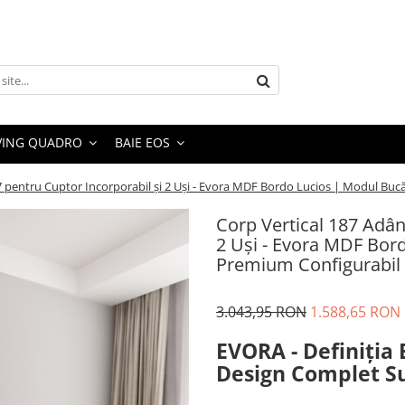
VING QUADRO
BAIE EOS
7 pentru Cuptor Incorporabil și 2 Uși - Evora MDF Bordo Lucios | Modul Buc
Corp Vertical 187 Adân
2 Uși - Evora MDF Bor
Premium Configurabil 
3.043,95 RON
1.588,65 RON
EVORA - Definiția E
Design Complet S