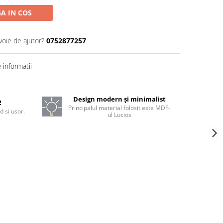
A IN COS
voie de ajutor?
0752877257
informatii
Design modern și minimalist
!
Principalul material folosit este MDF-
d si usor.
ul Lucios