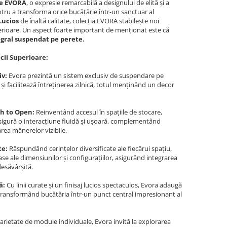
ie EVORA
, o expresie remarcabilă a designului de elită și a
ntru a transforma orice bucătărie într-un sanctuar al
Lucios
de înaltă calitate, colecția EVORA stabilește noi
erioare. Un aspect foarte important de menționat este că
gral suspendat pe perete.
icii Superioare:
iv:
Evora prezintă un sistem exclusiv de suspendare pe
și facilitează întreținerea zilnică, totul menținând un decor
h to Open:
Reinventând accesul în spațiile de stocare,
igură o interacțiune fluidă și ușoară, complementând
area mânerelor vizibile.
te:
Răspundând cerințelor diversificate ale fiecărui spațiu,
se ale dimensiunilor și configurațiilor, asigurând integrarea
desăvârșită.
ă:
Cu linii curate și un finisaj lucios spectaculos, Evora adaugă
 transformând bucătăria într-un punct central impresionant al
arietate de module individuale, Evora invită la explorarea