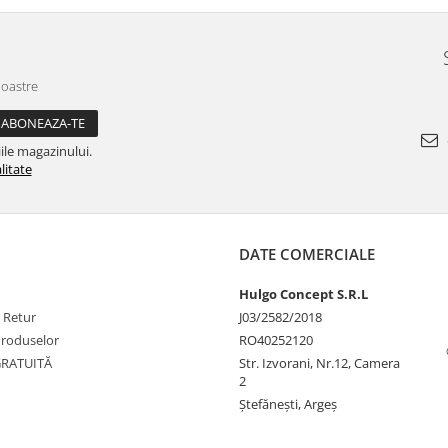
rsonalizabil - Hulgo Mobili
Personalizabil - Hulgo Mob
noastre
ile magazinului.
litate
DATE COMERCIALE
Hulgo Concept S.R.L
e Retur
J03/2582/2018
Produselor
RO40252120
GRATUITĂ
Str. Izvorani, Nr.12, Camera
2
Ştefăneşti, Argeş