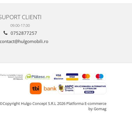
ili
Personalizabil - Hulgo Mobili
Suspend
SUPORT CLIENTI
09.00-17.00
0752877257
contact@hulgomobili.ro
©Copyright Hulgo Concept S.R.L 2026
Platforma E-commerce
by Gomag