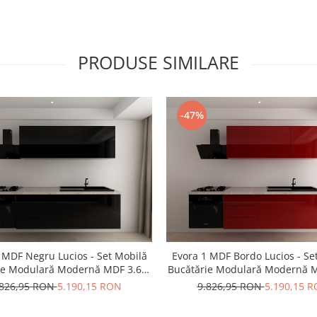
PRODUSE SIMILARE
-47%
 MDF Negru Lucios - Set Mobilă
Evora 1 MDF Bordo Lucios - Se
ie Modulară Modernă MDF 3.6m
Bucătărie Modulară Modernă 
 Configurabilă Deschidere Prin
Premium Configurabilă Deschid
.826,95 RON
5.190,15 RON
9.826,95 RON
5.190,15 
re Fără Mânere/Push to Open
Apăsare Fără Mânere/Push t
esign Integral Suspendat
Design Integral Suspend