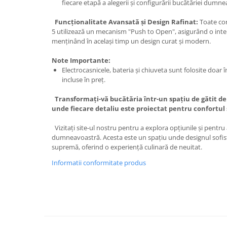
fiecare etapă a alegerii și configurării bucătăriei dumn
Funcționalitate Avansată și Design Rafinat:
Toate corp
5 utilizează un mecanism "Push to Open", asigurând o interac
menținând în același timp un design curat și modern.
Note Importante:
Electrocasnicele, bateria și chiuveta sunt folosite doar
incluse în preț.
Transformați-vă bucătăria într-un spațiu de gătit de 
unde fiecare detaliu este proiectat pentru confortul
Vizitați site-ul nostru pentru a explora opțiunile și pentru 
dumneavoastră. Acesta este un spațiu unde designul sofisti
supremă, oferind o experiență culinară de neuitat.
Informatii conformitate produs