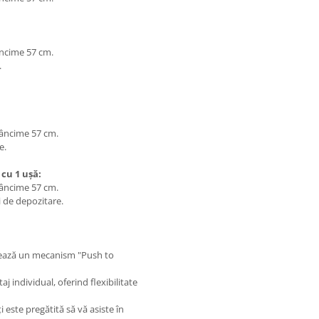
âncime 57 cm.
.
dâncime 57 cm.
e.
 cu 1 ușă:
dâncime 57 cm.
 de depozitare.
lizează un mecanism "Push to
 individual, oferind flexibilitate
 este pregătită să vă asiste în