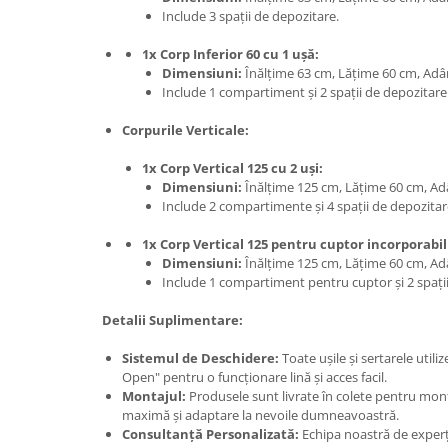
Include 3 spații de depozitare.
1x Corp Inferior 60 cu 1 ușă:
Dimensiuni:
Înălțime 63 cm, Lățime 60 cm, Ad
Include 1 compartiment și 2 spații de depozitare
Corpurile Verticale:
1x Corp Vertical 125 cu 2 uși:
Dimensiuni:
Înălțime 125 cm, Lățime 60 cm, A
Include 2 compartimente și 4 spații de depozitar
1x Corp Vertical 125 pentru cuptor incorporabil
Dimensiuni:
Înălțime 125 cm, Lățime 60 cm, A
Include 1 compartiment pentru cuptor și 2 spații
Detalii Suplimentare:
Sistemul de Deschidere:
Toate ușile și sertarele uti
Open" pentru o funcționare lină și acces facil.
Montajul:
Produsele sunt livrate în colete pentru montaj
maximă și adaptare la nevoile dumneavoastră.
Consultanță Personalizată:
Echipa noastră de experți