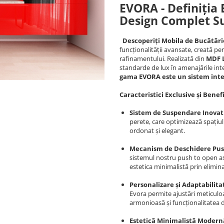
EVORA - Definiția E
Design Complet S
Descoperiți Mobila de Bucătăr
funcționalității avansate, creată pe
rafinamentului. Realizată din
MDF 
standarde de lux în amenajările int
gama EVORA este un sistem inte
Caracteristici Exclusive și Benef
Sistem de Suspendare Inovat
perete, care optimizează spațiul 
ordonat și elegant.
Mecanism de Deschidere Pus
sistemul nostru push to open as
estetica minimalistă prin elimin
Personalizare și Adaptabilita
Evora permite ajustări meticuloa
armonioasă și funcționalitatea 
Estetică Minimalistă Modern