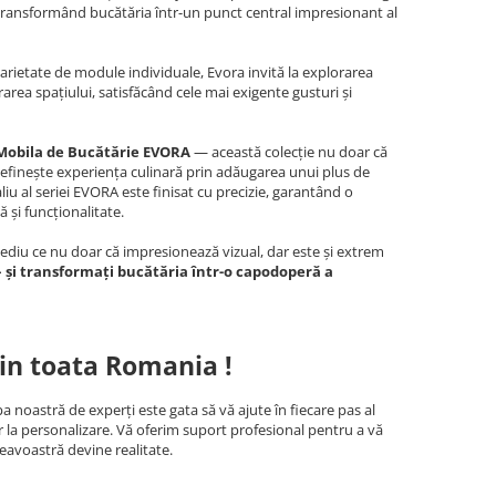
 transformând bucătăria într-un punct central impresionant al
arietate de module individuale, Evora invită la explorarea
urarea spațiului, satisfăcând cele mai exigente gusturi și
 Mobila de Bucătărie EVORA
— această colecție nu doar că
definește experiența culinară prin adăugarea unui plus de
liu al seriei EVORA este finisat cu precizie, garantând o
 și funcționalitate.
mediu ce nu doar că impresionează vizual, dar este și extrem
 și transformați bucătăria într-o capodoperă a
in toata Romania !
a noastră de experți este gata să vă ajute în fiecare pas al
r la personalizare. Vă oferim suport profesional pentru a vă
eavoastră devine realitate.