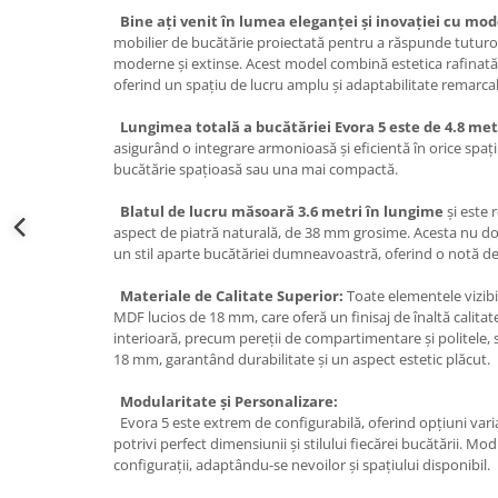
Bine ați venit în lumea eleganței și inovației cu mod
mobilier de bucătărie proiectată pentru a răspunde tuturor
moderne și extinse. Acest model combină estetica rafinată 
oferind un spațiu de lucru amplu și adaptabilitate remarcab
Lungimea totală a bucătăriei Evora 5 este de 4.8 met
asigurând o integrare armonioasă și eficientă în orice spați
bucătărie spațioasă sau una mai compactă.
Blatul de lucru măsoară 3.6 metri în lungime
și este 
aspect de piatră naturală, de 38 mm grosime. Acesta nu doa
un stil aparte bucătăriei dumneavoastră, oferind o notă de s
Materiale de Calitate Superior:
Toate elementele vizibil
MDF lucios de 18 mm, care oferă un finisaj de înaltă calitate
interioară, precum pereții de compartimentare și politele, 
18 mm, garantând durabilitate și un aspect estetic plăcut.
Modularitate și Personalizare:
Evora 5 este extrem de configurabilă, oferind opțiuni var
potrivi perfect dimensiunii și stilului fiecărei bucătării. Mo
configurații, adaptându-se nevoilor și spațiului disponibil.