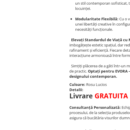
un stil contemporan sofisticat,
locuinței.
Modularitate Flexibilă:
Cu o v
unei libertăți creative în config
necesități funcționale.
Elevați Standardul de Viață cu
imbogățește estetic spațiul, dar re
rafinament și eficiență. Fiecare deta
interacțiune armonioasă între formă
Simțiți plăcerea de a găti într-un 
de practic.
Optați pentru EVORA –
designului contemporan.
Culoare:
Rosu Lucios
Detalii:
Livrare
GRATUITA
Consultanță Personalizată:
Echip
procesului, de la selecția produselo
asigura că bucătăria visurilor dumn