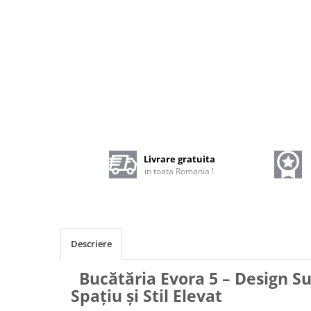
Livrare gratuita
in toata Romania !
Descriere
Bucătăria Evora 5 – Design S
Spațiu și Stil Elevat