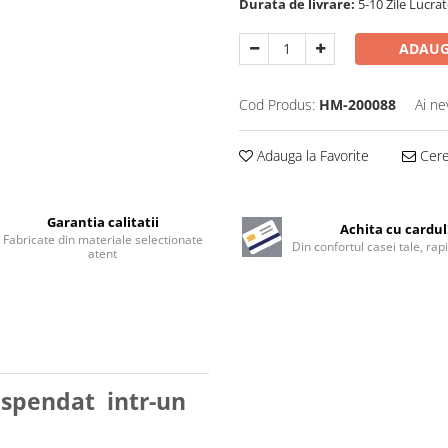
Durata de livrare:
5-10 Zile Lucra
ADAUG
Cod Produs:
HM-200088
Ai ne
Adauga la Favorite
Cere 
Garantia calitatii
Achita cu cardul
Fabricate din materiale selectionate
Din confortul casei tale, rapi
atent
uspendat intr-un