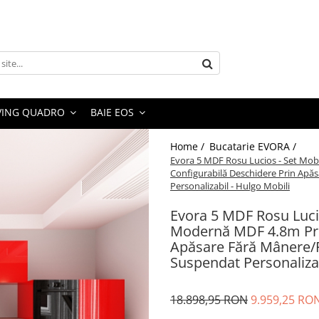
VING QUADRO
BAIE EOS
Home /
Bucatarie EVORA /
Evora 5 MDF Rosu Lucios - Set Mo
Configurabilă Deschidere Prin Apă
Personalizabil - Hulgo Mobili
Evora 5 MDF Rosu Luci
Modernă MDF 4.8m Pre
Apăsare Fără Mânere/P
Suspendat Personalizab
18.898,95 RON
9.959,25 RO