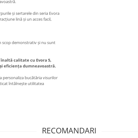
eavoastră.
urile și sertarele din seria Evora
țiune lină și un acces facil,
 în scop demonstrativ și nu sunt
înaltă calitate cu Evora 5,
 și eficiența dumneavoastră.
a personaliza bucătăria visurilor
cat întâlnește utilitatea
RECOMANDARI