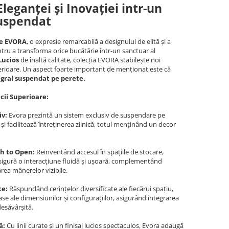
leganței și Inovației intr-un
uspendat
ie EVORA
, o expresie remarcabilă a designului de elită și a
ntru a transforma orice bucătărie într-un sanctuar al
Lucios
de înaltă calitate, colecția EVORA stabilește noi
erioare. Un aspect foarte important de menționat este că
gral suspendat pe perete.
icii Superioare:
iv:
Evora prezintă un sistem exclusiv de suspendare pe
și facilitează întreținerea zilnică, totul menținând un decor
h to Open:
Reinventând accesul în spațiile de stocare,
igură o interacțiune fluidă și ușoară, complementând
area mânerelor vizibile.
te:
Răspundând cerințelor diversificate ale fiecărui spațiu,
se ale dimensiunilor și configurațiilor, asigurând integrarea
desăvârșită.
ă:
Cu linii curate și un finisaj lucios spectaculos, Evora adaugă