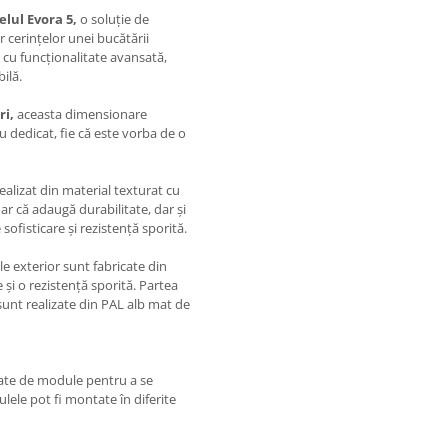
elul Evora 5,
o soluție de
 cerințelor unei bucătării
cu funcționalitate avansată,
ilă.
ri,
aceasta dimensionare
u dedicat, fie că este vorba de o
realizat din material texturat cu
r că adaugă durabilitate, dar și
ofisticare și rezistență sporită.
e exterior sunt fabricate din
 și o rezistență sporită. Partea
sunt realizate din PAL alb mat de
iate de module pentru a se
dulele pot fi montate în diferite