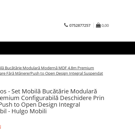
0752877257
0,00
bilă Bucătărie Modulară Modernă MDF 4.8m Premium
sare Fără Mânere/Push to Open Design Integral Suspendat
os - Set Mobilă Bucătărie Modulară
mium Configurabilă Deschidere Prin
ush to Open Design Integral
il - Hulgo Mobili
N