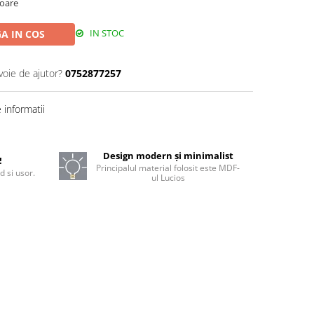
toare
IN STOC
A IN COS
voie de ajutor?
0752877257
informatii
Design modern și minimalist
!
Principalul material folosit este MDF-
d si usor.
ul Lucios