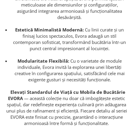
meticuloase ale dimensiunilor și configurațiilor,
asigurând integrarea armonioasă și funcționalitatea
desăvârșită.
Estetică Minimalistă Modernă:
Cu linii curate și un
finisaj lucios spectaculos, Evora adaugă un stil
contemporan sofisticat, transformând bucătăria într-un
punct central impresionant al locuinței.
Modularitate Flexibilă:
Cu o varietate de module
individuale, Evora invită la explorarea unei libertăți
creative în configurarea spațiului, satisfăcând cele mai
exigente gusturi și necesități funcționale.
Elevați Standardul de Viață cu Mobila de Bucătărie
EVORA
— această colecție nu doar că imbogățește estetic
spațiul, dar redefinește experiența culinară prin adăugarea
unui plus de rafinament și eficiență. Fiecare detaliu al seriei
EVORA este finisat cu precizie, garantând o interacțiune
armonioasă între formă și funcționalitate.