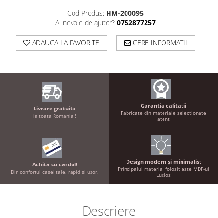
Cod Produs:
HM-200095
Ai nevoie de ajutor?
0752877257
ADAUGA LA FAVORITE
CERE INFORMATII
Garantia calitatii
Livrare gratuita
Fabricate din materiale selectionate
in toata Romania !
atent
Design modern și minimalist
Achita cu cardul!
Principalul material folosit este MDF-ul
Din confortul casei tale, rapid si usor.
Lucios
Descriere