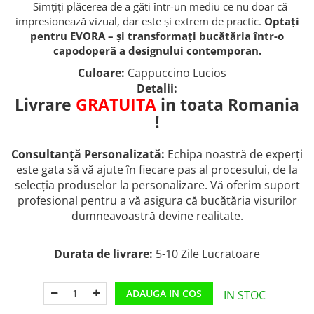
Simțiți plăcerea de a găti într-un mediu ce nu doar că
impresionează vizual, dar este și extrem de practic.
Optați
pentru EVORA – și transformați bucătăria într-o
capodoperă a designului contemporan.
Culoare:
Cappuccino Lucios
Detalii:
Livrare
GRATUITA
in toata Romania
!
Consultanță Personalizată:
Echipa noastră de experți
este gata să vă ajute în fiecare pas al procesului, de la
selecția produselor la personalizare. Vă oferim suport
profesional pentru a vă asigura că bucătăria visurilor
dumneavoastră devine realitate.
Durata de livrare:
5-10 Zile Lucratoare
ADAUGA IN COS
IN STOC