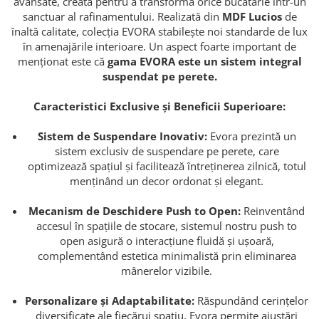
avansate, creată pentru a transforma orice bucătărie într-un
sanctuar al rafinamentului. Realizată din
MDF Lucios
de
înaltă calitate, colecția EVORA stabilește noi standarde de lux
în amenajările interioare. Un aspect foarte important de
menționat este că
gama EVORA este un sistem integral
suspendat pe perete.
Caracteristici Exclusive și Beneficii Superioare:
Sistem de Suspendare Inovativ:
Evora prezintă un
sistem exclusiv de suspendare pe perete, care
optimizează spațiul și facilitează întreținerea zilnică, totul
menținând un decor ordonat și elegant.
Mecanism de Deschidere Push to Open:
Reinventând
accesul în spațiile de stocare, sistemul nostru push to
open asigură o interacțiune fluidă și ușoară,
complementând estetica minimalistă prin eliminarea
mânerelor vizibile.
Personalizare și Adaptabilitate:
Răspundând cerințelor
diversificate ale fiecărui spațiu, Evora permite ajustări