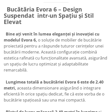
Bucătăria Evora 6 – Design
Suspendat intr-un Spațiu și Stil
Elevat
Bine ați venit în lumea eleganței și inovației cu
modelul Evora 6,
o soluție de mobilier de bucătărie
proiectată pentru a răspunde tuturor cerințelor unei
bucătării moderne. Această configurație combină
estetica rafinată cu funcționalitate avansată, asigurând
un spațiu de lucru optimizat și adaptabilitate
remarcabilă.
Lungimea totală a bucătăriei Evora 6 este de 2.40
metri,
aceasta dimensionare asigurând o integrare
eficientă în orice spațiu dedicat, fie că este vorba de o
bucătărie spațioasă sau una mai compactă.
Blatul de lucru măsoară 2.40 metri în lungime
și