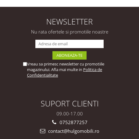
Premium Configurabilă
Premium Configurabilă
Deschidere Prin Apăsare
deschidere prin apăsare
Fără Mânere/Push to
Fără Mânere/Push to
Open Design Integral
Open design
NEWSLETTER
Suspendat
personalizabil - Hulgo
Personalizabil - Hulgo
Mobili
Nu rata ofertele si promotiile noastre
Mobili
Vreau sa primesc newsletter cu promotiile
magazinului. Afla mai multe in
Politica de
Confidentialitate
SUPORT CLIENTI
09.00-17.00
0752877257
contact@hulgomobili.ro