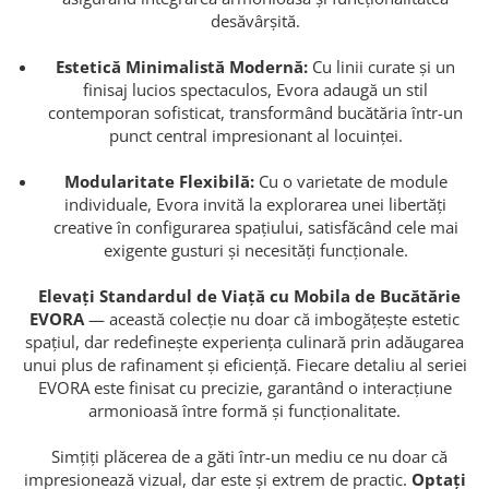
desăvârșită.
Estetică Minimalistă Modernă:
Cu linii curate și un
finisaj lucios spectaculos, Evora adaugă un stil
contemporan sofisticat, transformând bucătăria într-un
punct central impresionant al locuinței.
Modularitate Flexibilă:
Cu o varietate de module
individuale, Evora invită la explorarea unei libertăți
creative în configurarea spațiului, satisfăcând cele mai
exigente gusturi și necesități funcționale.
Elevați Standardul de Viață cu Mobila de Bucătărie
EVORA
— această colecție nu doar că imbogățește estetic
spațiul, dar redefinește experiența culinară prin adăugarea
unui plus de rafinament și eficiență. Fiecare detaliu al seriei
EVORA este finisat cu precizie, garantând o interacțiune
armonioasă între formă și funcționalitate.
Simțiți plăcerea de a găti într-un mediu ce nu doar că
impresionează vizual, dar este și extrem de practic.
Optați