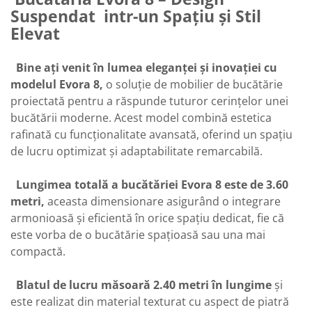
Suspendat intr-un Spațiu și Stil
Elevat
Bine ați venit în lumea eleganței și inovației cu
modelul Evora 8,
o soluție de mobilier de bucătărie
proiectată pentru a răspunde tuturor cerințelor unei
bucătării moderne. Acest model combină estetica
rafinată cu funcționalitate avansată, oferind un spațiu
de lucru optimizat și adaptabilitate remarcabilă.
Lungimea totală a bucătăriei Evora 8 este de 3.60
metri,
aceasta dimensionare asigurând o integrare
armonioasă și eficientă în orice spațiu dedicat, fie că
este vorba de o bucătărie spațioasă sau una mai
compactă.
Blatul de lucru măsoară 2.40 metri în lungime
și
este realizat din material texturat cu aspect de piatră