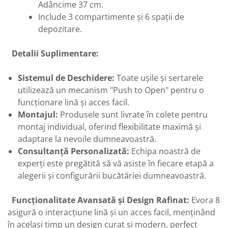
Adâncime 37 cm.
Include 3 compartimente și 6 spații de
depozitare.
Detalii Suplimentare:
Sistemul de Deschidere:
Toate ușile și sertarele
utilizează un mecanism "Push to Open" pentru o
funcționare lină și acces facil.
Montajul:
Produsele sunt livrate în colete pentru
montaj individual, oferind flexibilitate maximă și
adaptare la nevoile dumneavoastră.
Consultanță Personalizată:
Echipa noastră de
experți este pregătită să vă asiste în fiecare etapă a
alegerii și configurării bucătăriei dumneavoastră.
Funcționalitate Avansată și Design Rafinat:
Evora 8
asigură o interacțiune lină și un acces facil, menținând
în același timp un design curat și modern, perfect