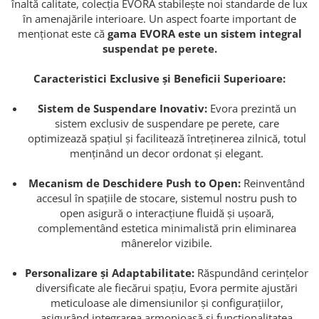
înaltă calitate, colecția EVORA stabilește noi standarde de lux
în amenajările interioare. Un aspect foarte important de
menționat este că
gama EVORA este un sistem integral
suspendat pe perete.
Caracteristici Exclusive și Beneficii Superioare:
Sistem de Suspendare Inovativ:
Evora prezintă un
sistem exclusiv de suspendare pe perete, care
optimizează spațiul și facilitează întreținerea zilnică, totul
menținând un decor ordonat și elegant.
Mecanism de Deschidere Push to Open:
Reinventând
accesul în spațiile de stocare, sistemul nostru push to
open asigură o interacțiune fluidă și ușoară,
complementând estetica minimalistă prin eliminarea
mânerelor vizibile.
Personalizare și Adaptabilitate:
Răspundând cerințelor
diversificate ale fiecărui spațiu, Evora permite ajustări
meticuloase ale dimensiunilor și configurațiilor,
asigurând integrarea armonioasă și funcționalitatea