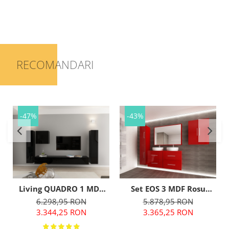
RECOMANDARI
-47%
-43%
Living QUADRO 1 MDF
Set EOS 3 MDF Rosu
Negru Lucios | Set
Lucios | Set Mobilă
6.298,95 RON
5.878,95 RON
Mobilier Modular
Modulară Suspendată
3.344,25 RON
3.365,25 RON
Suspendat Premium
pentru Baie | Mobilier