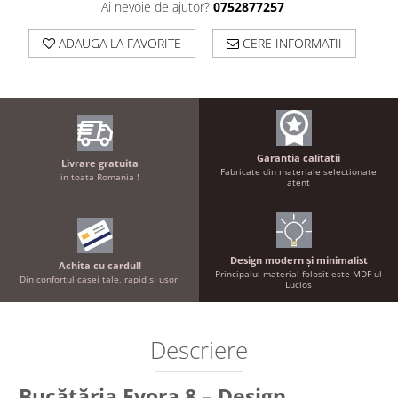
Ai nevoie de ajutor?
0752877257
ADAUGA LA FAVORITE
CERE INFORMATII
Garantia calitatii
Livrare gratuita
Fabricate din materiale selectionate
in toata Romania !
atent
Design modern și minimalist
Achita cu cardul!
Principalul material folosit este MDF-ul
Din confortul casei tale, rapid si usor.
Lucios
Descriere
Bucătăria Evora 8 – Design