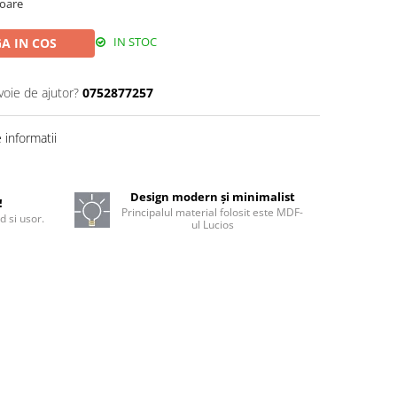
toare
IN STOC
A IN COS
voie de ajutor?
0752877257
informatii
Design modern și minimalist
!
Principalul material folosit este MDF-
d si usor.
ul Lucios