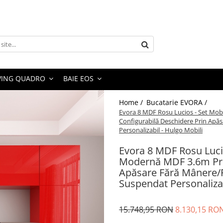
VING QUADRO
BAIE EOS
Home /
Bucatarie EVORA /
Evora 8 MDF Rosu Lucios - Set Mo
Configurabilă Deschidere Prin Apă
Personalizabil - Hulgo Mobili
Evora 8 MDF Rosu Luci
Modernă MDF 3.6m Pre
Apăsare Fără Mânere/P
Suspendat Personalizab
15.748,95 RON
8.130,15 RO