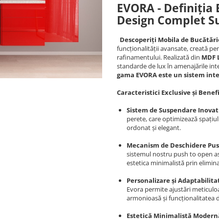
EVORA - Definiția E
Design Complet S
Descoperiți Mobila de Bucătăr
funcționalității avansate, creată pe
rafinamentului. Realizată din
MDF 
standarde de lux în amenajările int
gama EVORA este un sistem inte
Caracteristici Exclusive și Benef
Sistem de Suspendare Inovat
perete, care optimizează spațiul 
ordonat și elegant.
Mecanism de Deschidere Pus
sistemul nostru push to open as
estetica minimalistă prin elimin
Personalizare și Adaptabilita
Evora permite ajustări meticuloa
armonioasă și funcționalitatea 
Estetică Minimalistă Modern