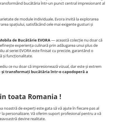
 transformând bucătăria într-un punct central impresionant al
arietate de module individuale, Evora invită la explorarea
urarea spațiului, satisfăcând cele mai exigente gusturi și
 Mobila de Bucătărie EVORA
— această colecție nu doar că
definește experiența culinară prin adăugarea unui plus de
liu al seriei EVORA este finisat cu precizie, garantând o
 și funcționalitate.
mediu ce nu doar că impresionează vizual, dar este și extrem
 și transformați bucătăria într-o capodoperă a
in toata Romania !
a noastră de experți este gata să vă ajute în fiecare pas al
r la personalizare. Vă oferim suport profesional pentru a vă
eavoastră devine realitate.