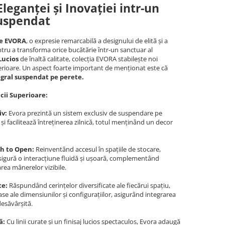
leganței și Inovației intr-un
uspendat
ie EVORA
, o expresie remarcabilă a designului de elită și a
ntru a transforma orice bucătărie într-un sanctuar al
Lucios
de înaltă calitate, colecția EVORA stabilește noi
erioare. Un aspect foarte important de menționat este că
gral suspendat pe perete.
icii Superioare:
iv:
Evora prezintă un sistem exclusiv de suspendare pe
și facilitează întreținerea zilnică, totul menținând un decor
h to Open:
Reinventând accesul în spațiile de stocare,
igură o interacțiune fluidă și ușoară, complementând
area mânerelor vizibile.
te:
Răspundând cerințelor diversificate ale fiecărui spațiu,
se ale dimensiunilor și configurațiilor, asigurând integrarea
desăvârșită.
ă:
Cu linii curate și un finisaj lucios spectaculos, Evora adaugă