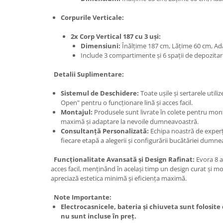
Corpurile Verticale:
2x Corp Vertical 187 cu 3 uși:
Dimensiuni:
Înălțime 187 cm, Lățime 60 cm, A
Include 3 compartimente și 6 spații de depozitar
Detalii Suplimentare:
Sistemul de Deschidere:
Toate ușile și sertarele uti
Open" pentru o funcționare lină și acces facil.
Montajul:
Produsele sunt livrate în colete pentru montaj
maximă și adaptare la nevoile dumneavoastră.
Consultanță Personalizată:
Echipa noastră de experți
fiecare etapă a alegerii și configurării bucătăriei dumn
Funcționalitate Avansată și Design Rafinat:
Evora 8 a
acces facil, menținând în același timp un design curat și m
apreciază estetica minimă și eficiența maximă.
Note Importante:
Electrocasnicele, bateria și chiuveta sunt folosite
nu sunt incluse în preț.