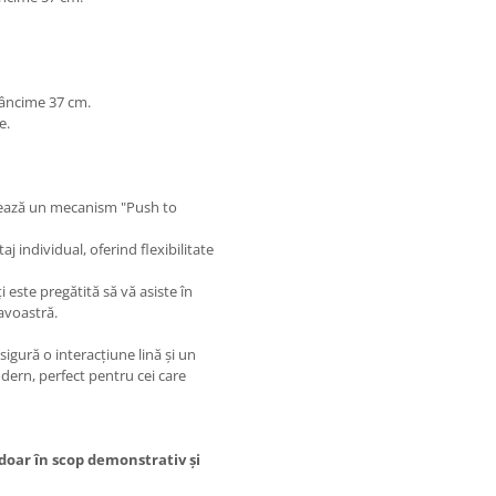
dâncime 37 cm.
e.
lizează un mecanism "Push to
 individual, oferind flexibilitate
 este pregătită să vă asiste în
eavoastră.
sigură o interacțiune lină și un
odern, perfect pentru cei care
 doar în scop demonstrativ și