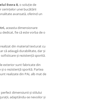
elul Evora 8,
o soluție de
 cerințelor unei bucătării
nalitate avansată, oferind un
tri,
aceasta dimensionare
u dedicat, fie că este vorba de o
 realizat din material texturat cu
r că adaugă durabilitate, dar și
ofisticare și rezistență sporită.
e exterior sunt fabricate din
 și o rezistență sporită. Partea
sunt realizate din PAL alb mat de
perfect dimensiunii și stilului
gurații, adaptându-se nevoilor și