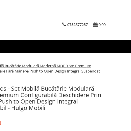
0752877257
0,00
bilă Bucătărie Modulară Modernă MDF 3.6m Premium
sare Fără Mânere/Push to Open Design Integral Suspendat
os - Set Mobilă Bucătărie Modulară
mium Configurabilă Deschidere Prin
ush to Open Design Integral
il - Hulgo Mobili
N