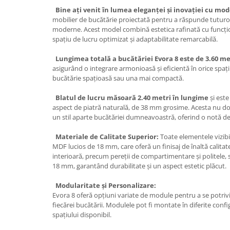
Bine ați venit în lumea eleganței și inovației cu mod
mobilier de bucătărie proiectată pentru a răspunde tuturor
moderne. Acest model combină estetica rafinată cu funcțio
spațiu de lucru optimizat și adaptabilitate remarcabilă.
Lungimea totală a bucătăriei Evora 8 este de 3.60 me
asigurând o integrare armonioasă și eficientă în orice spați
bucătărie spațioasă sau una mai compactă.
Blatul de lucru măsoară 2.40 metri în lungime
și este
aspect de piatră naturală, de 38 mm grosime. Acesta nu doa
un stil aparte bucătăriei dumneavoastră, oferind o notă de s
Materiale de Calitate Superior:
Toate elementele vizibil
MDF lucios de 18 mm, care oferă un finisaj de înaltă calitate
interioară, precum pereții de compartimentare și politele, 
18 mm, garantând durabilitate și un aspect estetic plăcut.
Modularitate și Personalizare:
Evora 8 oferă opțiuni variate de module pentru a se potrivi 
fiecărei bucătării. Modulele pot fi montate în diferite confi
spațiului disponibil.