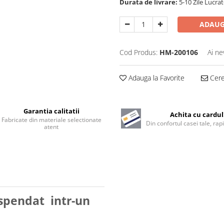
Durata de livrare:
5-10 Zile Lucra
ADAUG
Cod Produs:
HM-200106
Ai ne
Adauga la Favorite
Cere 
Garantia calitatii
Achita cu cardul
Fabricate din materiale selectionate
Din confortul casei tale, rapi
atent
uspendat intr-un