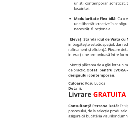
un stil contemporan sofisticat,
locuinței.
Modularitate Flexibilă:
Cu o v
unei libertăți creative în config
necesități funcționale.
Elevați Standardul de Viață cu
imbogățește estetic spațiul, dar re
rafinament și eficiență. Fiecare deta
interacțiune armonioasă între formă
Simțiți plăcerea de a găti într-un 
de practic.
Optați pentru EVORA –
designului contemporan.
Culoare:
Rosu Lucios
Detalii:
Livrare
GRATUITA
Consultanță Personalizată:
Echip
procesului, de la selecția produselo
asigura că bucătăria visurilor dumn