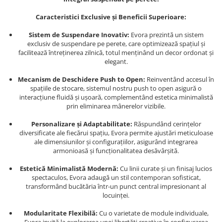
Caracteristici Exclusive și Beneficii Superioare:
Sistem de Suspendare Inovativ:
Evora prezintă un sistem
exclusiv de suspendare pe perete, care optimizează spațiul și
facilitează întreținerea zilnică, totul menținând un decor ordonat și
elegant.
Mecanism de Deschidere Push to Open:
Reinventând accesul în
spațiile de stocare, sistemul nostru push to open asigură o
interacțiune fluidă și ușoară, complementând estetica minimalistă
prin eliminarea mânerelor vizibile.
Personalizare și Adaptabilitate:
Răspundând cerințelor
diversificate ale fiecărui spațiu, Evora permite ajustări meticuloase
ale dimensiunilor și configurațiilor, asigurând integrarea
armonioasă și funcționalitatea desăvârșită.
Estetică Minimalistă Modernă:
Cu linii curate și un finisaj lucios
spectaculos, Evora adaugă un stil contemporan sofisticat,
transformând bucătăria într-un punct central impresionant al
locuinței.
Modularitate Flexibilă:
Cu o varietate de module individuale,