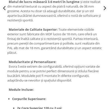
Blatul de lucru măsoară 3.6 metri în lungime
și este realizat
din material texturat cu aspect de piatră naturală, de 38 mm
grosime. Acesta nu doar că adaugă durabilitate, dar și un stil
aparte bucătăriei dumneavoastră, oferind o notă de sofisticare și
rezistență sporită.
Materiale de Calitate Superior:
Toate elementele vizibile
exterior sunt fabricate din MDF lucios de 18 mm, care oferă un
finisaj de înaltă calitate și o rezistență sporită. Partea interioară,
precum pereții de compartimentare și politele, sunt realizate din
PAL alb mat de 18 mm, garantând durabilitate și un aspect estetic
plăcut.
Modularitate și Personalizare:
Evora 5 este extrem de configurabilă, oferind opțiuni variate de
module pentru a se potrivi perfect dimensiunii și stilului fiecărei
bucătării. Modulele pot fi montate în diferite configurații,
adaptându-se nevoilor și spațiului disponibil.
Module Incluse:
Corpurile Superioare:
2x Corp Superior 120 cu 2 uși: