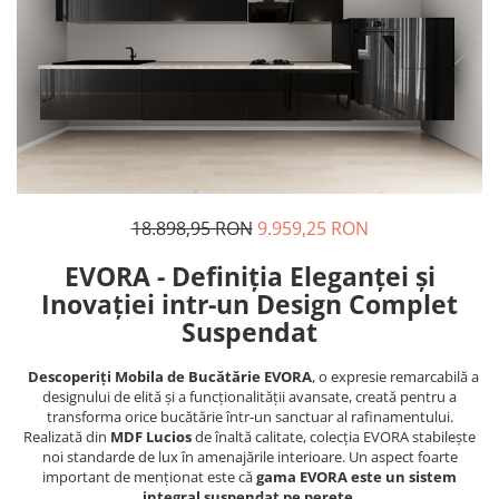
18.898,95 RON
9.959,25 RON
EVORA - Definiția Eleganței și
Inovației intr-un Design Complet
Suspendat
Descoperiți Mobila de Bucătărie EVORA
, o expresie remarcabilă a
designului de elită și a funcționalității avansate, creată pentru a
transforma orice bucătărie într-un sanctuar al rafinamentului.
Realizată din
MDF Lucios
de înaltă calitate, colecția EVORA stabilește
noi standarde de lux în amenajările interioare. Un aspect foarte
important de menționat este că
gama EVORA este un sistem
integral suspendat pe perete.