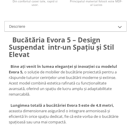
Din confortul casei tale, rapid si
Principalul material folosit este MDF-
usor.
ul Lucios
Descriere
Bucătăria Evora 5 – Design
Suspendat intr-un Spațiu și Stil
Elevat
Bine ați venit în lumea eleganței și inovației cu modelul
Evora 5,
o soluție de mobilier de bucătărie proiectată pentru a
răspunde tuturor cerințelor unei bucătării moderne și extinse.
Acest model combină estetica rafinată cu funcționalitate
avansată, oferind un spațiu de lucru amplu și adaptabilitate
remarcabilă.
Lungimea totală a bucătăriei Evora 5 este de 4.8 metri,
aceasta dimensionare asigurând o integrare armonioasă și
eficientă în orice spațiu dedicat, fie că este vorba de o bucătărie
spațioasă sau una mai compactă.