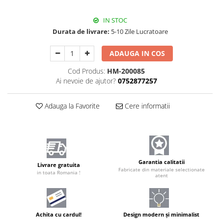
IN STOC
Durata de livrare:
5-10 Zile Lucratoare
ADAUGA IN COS
Cod Produs:
HM-200085
Ai nevoie de ajutor?
0752877257
Adauga la Favorite
Cere informatii
Garantia calitatii
Livrare gratuita
Fabricate din materiale selectionate
in toata Romania !
atent
Achita cu cardul!
Design modern și minimalist