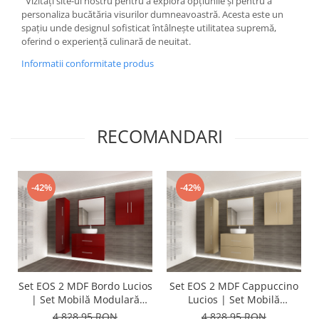
Vizitați site-ul nostru pentru a explora opțiunile și pentru a
personaliza bucătăria visurilor dumneavoastră. Acesta este un
spațiu unde designul sofisticat întâlnește utilitatea supremă,
oferind o experiență culinară de neuitat.
Informatii conformitate produs
RECOMANDARI
-42%
-42%
Set EOS 2 MDF Bordo Lucios
Set EOS 2 MDF Cappuccino
| Set Mobilă Modulară
Lucios | Set Mobilă
Suspendată pentru Baie |
Modulară Suspendată
4.828,95 RON
4.828,95 RON