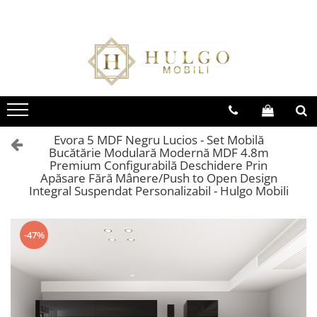
Bucatarie EVORA
Bucatarie BLANCA
Living QUADRO
Baie EOS
Colectia EVORA
Colectia BLANCA
Colectia QUADRO
Colectia EOS
Seturi Bucatarie Evora
Seturi Bucatarie Blanca
Seturi Living QUADRO
Seturi Baie Eos
Corpuri Evora
Corpuri Blanca
Corpuri QUADRO
Corpuri Baie Eos
Evora 5 MDF Negru Lucios - Set Mobilă
Bucătărie Modulară Modernă MDF 4.8m
Premium Configurabilă Deschidere Prin
Apăsare Fără Mânere/Push to Open Design
Integral Suspendat Personalizabil - Hulgo Mobili
-47%