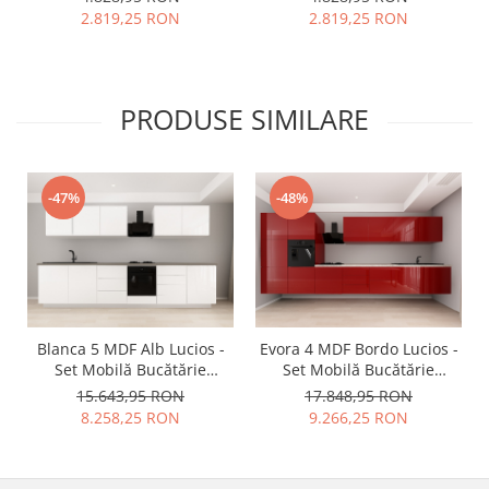
Mobilier Premium, Modern,
pentru Baie | Mobilier
2.819,25 RON
2.819,25 RON
Configurabil și
Premium, Modern,
Personalizabil - Hulgo
Configurabil și
Mobili
Personalizabil - Hulgo
Mobili
PRODUSE SIMILARE
-47%
-48%
Blanca 5 MDF Alb Lucios -
Evora 4 MDF Bordo Lucios -
Set Mobilă Bucătărie
Set Mobilă Bucătărie
Modulară Modernă MDF
Modulară Modernă MDF
15.643,95 RON
17.848,95 RON
3.6m Premium
4.8m Premium
8.258,25 RON
9.266,25 RON
Configurabilă deschidere
Configurabilă Deschidere
prin apăsare Fără
Prin Apăsare Fără
Mânere/Push to Open
Mânere/Push to Open