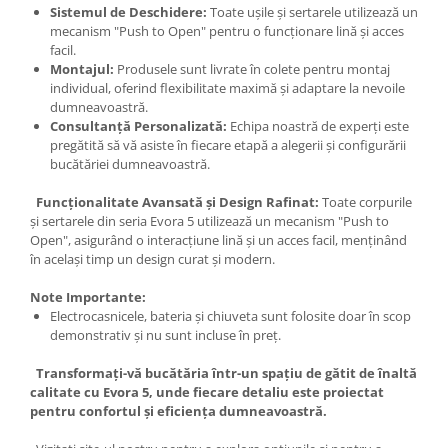
Sistemul de Deschidere:
Toate ușile și sertarele utilizează un
mecanism "Push to Open" pentru o funcționare lină și acces
facil.
Montajul:
Produsele sunt livrate în colete pentru montaj
individual, oferind flexibilitate maximă și adaptare la nevoile
dumneavoastră.
Consultanță Personalizată:
Echipa noastră de experți este
pregătită să vă asiste în fiecare etapă a alegerii și configurării
bucătăriei dumneavoastră.
Funcționalitate Avansată și Design Rafinat:
Toate corpurile
și sertarele din seria Evora 5 utilizează un mecanism "Push to
Open", asigurând o interacțiune lină și un acces facil, menținând
în același timp un design curat și modern.
Note Importante:
Electrocasnicele, bateria și chiuveta sunt folosite doar în scop
demonstrativ și nu sunt incluse în preț.
Transformați-vă bucătăria într-un spațiu de gătit de înaltă
calitate cu Evora 5, unde fiecare detaliu este proiectat
pentru confortul și eficiența dumneavoastră.