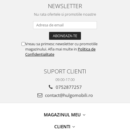
design personalizabil -
Design Integral Suspendat
NEWSLETTER
Hulgo Mobili
Personalizabil - Hulgo
Mobili
Nu rata ofertele si promotiile noastre
Vreau sa primesc newsletter cu promotiile
magazinului. Afla mai multe in
Politica de
Confidentialitate
SUPORT CLIENTI
09.00-17.00
0752877257
contact@hulgomobili.ro
MAGAZINUL MEU
CLIENTI