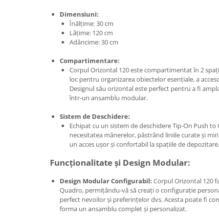
Dimensiuni:
Înălțime: 30 cm
Lățime: 120 cm
Adâncime: 30 cm
Compartimentare:
Corpul Orizontal 120 este compartimentat în 2 spații
loc pentru organizarea obiectelor esențiale, a accesor
Designul său orizontal este perfect pentru a fi ampl
într-un ansamblu modular.
Sistem de Deschidere:
Echipat cu un sistem de deschidere Tip-On Push to 
necesitatea mânerelor, păstrând liniile curate și mini
un acces ușor și confortabil la spațiile de depozitare
Funcționalitate și Design Modular:
Design Modular Configurabil:
Corpul Orizontal 120 
Quadro, permițându-vă să creați o configurație persona
perfect nevoilor și preferințelor dvs. Acesta poate fi 
forma un ansamblu complet și personalizat.