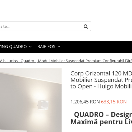
VING QUADRO
BAIE EOS
Alb Lucios - Quadro | Modul Mobilier Suspendat Premium Configurabil Făr
Corp Orizontal 120 MD
Mobilier Suspendat P
to Open - Hulgo Mobili
1.206,45 RON
633,15 RON
QUADRO – Design S
Maximă pentru Li