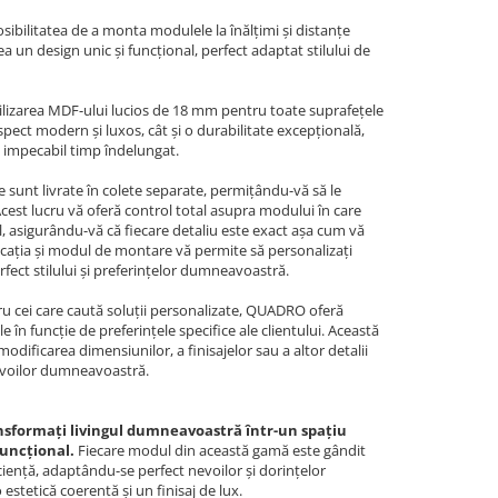
sibilitatea de a monta modulele la înălțimi și distanțe
ea un design unic și funcțional, perfect adaptat stilului de
ilizarea MDF-ului lucios de 18 mm pentru toate suprafețele
pect modern și luxos, cât și o durabilitate excepțională,
a impecabil timp îndelungat.
sunt livrate în colete separate, permițându-vă să le
 Acest lucru vă oferă control total asupra modului în care
l, asigurându-vă că fiecare detaliu este exact așa cum vă
 locația și modul de montare vă permite să personalizați
fect stilului și preferințelor dumneavoastră.
u cei care caută soluții personalizate, QUADRO oferă
e în funcție de preferințele specifice ale clientului. Această
ificarea dimensiunilor, a finisajelor sau a altor detalii
evoilor dumneavoastră.
sformați livingul dumneavoastră într-un spațiu
funcțional.
Fiecare modul din această gamă este gândit
iciență, adaptându-se perfect nevoilor și dorințelor
stetică coerentă și un finisaj de lux.