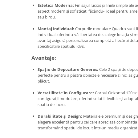
Estetică Modernă:
Finisajul lucios și liniile simple ale
aspect modern și sofisticat, făcându-l ideal pentru amen
sau birou.
Montaj Individual:
Corpurile modulare Quadro sunt li
individual, oferindu-vă libertatea de a alege locația și
avantaj asigură personalizarea completă a fiecărui deta
specificațiile spațiului dvs.
Avantaje:
Spațiu de Depozitare Generos:
Cele 2 spații de depo
perfecte pentru a păstra obiectele necesare zilnic, asi
plăcut.
Versatilitate în Configurare:
Corpul Orizontal 120 se 
configurații modulare, oferind soluții flexibile și adapta
spațiu de lucru.
Durabilitate și Design:
Materialele premium și design
alegere excelentă pentru cei care apreciază combinația în
transformând spațiul de locuit într-un mediu organizat 