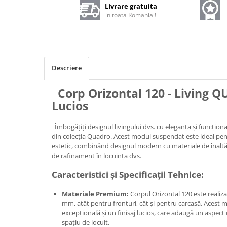
Livrare gratuita
in toata Romania !
Descriere
Corp Orizontal 120 - Living
Lucios
Îmbogățiți designul livingului dvs. cu eleganța și funcțion
din colecția Quadro. Acest modul suspendat este ideal pent
estetic, combinând designul modern cu materiale de înaltă 
de rafinament în locuința dvs.
Caracteristici și Specificații Tehnice:
Materiale Premium:
Corpul Orizontal 120 este realiza
mm, atât pentru fronturi, cât și pentru carcasă. Acest m
excepțională și un finisaj lucios, care adaugă un aspec
spațiu de locuit.