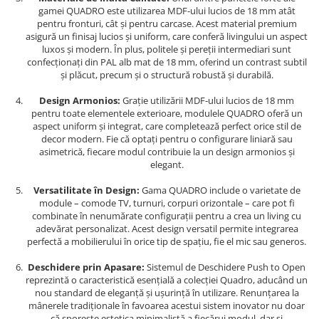
gamei QUADRO este utilizarea MDF-ului lucios de 18 mm atât
pentru fronturi, cât și pentru carcase. Acest material premium
asigură un finisaj lucios și uniform, care conferă livingului un aspect
luxos și modern. În plus, politele și pereții intermediari sunt
confecționați din PAL alb mat de 18 mm, oferind un contrast subtil
și plăcut, precum și o structură robustă și durabilă.
Design Armonios:
Grație utilizării MDF-ului lucios de 18 mm
pentru toate elementele exterioare, modulele QUADRO oferă un
aspect uniform și integrat, care completează perfect orice stil de
decor modern. Fie că optați pentru o configurare liniară sau
asimetrică, fiecare modul contribuie la un design armonios și
elegant.
Versatilitate în Design:
Gama QUADRO include o varietate de
module – comode TV, turnuri, corpuri orizontale – care pot fi
combinate în nenumărate configurații pentru a crea un living cu
adevărat personalizat. Acest design versatil permite integrarea
perfectă a mobilierului în orice tip de spațiu, fie el mic sau generos.
Deschidere prin Apasare:
Sistemul de Deschidere Push to Open
reprezintă o caracteristică esențială a colecției Quadro, aducând un
nou standard de eleganță și ușurință în utilizare. Renunțarea la
mânerele tradiționale în favoarea acestui sistem inovator nu doar
că sporește estetica minimalistă a fiecărui modul, dar și