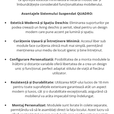
îmbunătățește considerabil funcționalitatea mobilierului.
Avantajele Sistemului Suspendat QUADRO:
Estetică Modernă și Spațiu Deschis:
Eliminarea suporturilor pe
podea creează un living deschis și aerisit, ideal pentru un design
modern care pune accent pe lumină și spațiu.
Curățenie Ușoară și Întreținere Minimă:
Accesul liber sub
module face curățenia zilnică mult mai simplă, permițând
menținerea unui mediu de locuit igienic și bine întreținut.
Configurare Personalizată:
Posibilitatea de a monta modulele la
înălțimi și distanțe variabile oferă libertatea de a crea un design
unic și funcțional, perfect adaptat stilului de viață al fiecărui
utilizator.
Rezistență și Durabilitate:
Utilizarea MDF-ului lucios de 18 mm
pentru toate suprafețele exterioare garantează atât un aspect
modern și luxos, cât și o durabilitate excepțională, asigurând că
mobilierul va arăta impecabil timp îndelungat.
Montaj Personalizat:
Modulele sunt livrate în colete separate,
permițându-vă să le asamblați direct la fața locului. Acest lucru vă