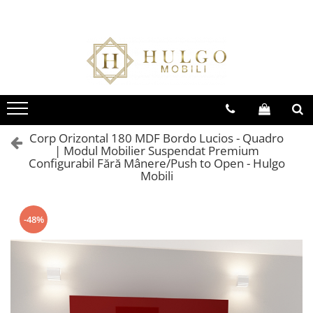
Bucatarie EVORA
Bucatarie BLANCA
Living QUADRO
Baie EOS
Colectia EVORA
Colectia BLANCA
Colectia QUADRO
Colectia EOS
Seturi Bucatarie Evora
Seturi Bucatarie Blanca
Seturi Living QUADRO
Seturi Baie Eos
Corpuri Evora
Corpuri Blanca
Corpuri QUADRO
Corpuri Baie Eos
Corp Orizontal 180 MDF Bordo Lucios - Quadro
| Modul Mobilier Suspendat Premium
Configurabil Fără Mânere/Push to Open - Hulgo
Mobili
-48%