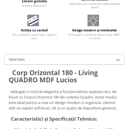
Livrare gratuita
Fabricate din materiale selectionate
in toata Romania !
atent
Achita cu cardul!
Design modern și minimalist
Din confortul casei tale, rapid si
Principalul material folosit este MDF-
usor.
ul Lucios
Descriere
Corp Orizontal 180 - Living
QUADRO MDF Lucios
Adăugați o notă de eleganță și funcționalitate spațiului dvs. de
locuit cu Corpul Orizontal 180 din colecția Quadro. Acest modul
este ideal pentru a crea un design modern și organizat, oferind
atât un aspect sofisticat, cât și un spațiu de depozitare generos.
Caracteristici și Specificații Tehnice: