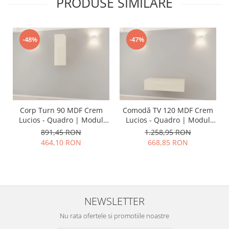
PRODUSE SIMILARE
-48%
-47%
Corp Turn 90 MDF Crem
Comodă TV 120 MDF Crem
Lucios - Quadro | Modul
Lucios - Quadro | Modul
Mobilier Suspendat
Mobilier Suspendat
891,45 RON
1.258,95 RON
Premium Configurabil Fără
Premium Configurabil Fără
464,10 RON
668,85 RON
Mânere/Push to Open -
Mânere/Push to Open -
Hulgo Mobili
Hulgo Mobili
NEWSLETTER
Nu rata ofertele si promotiile noastre