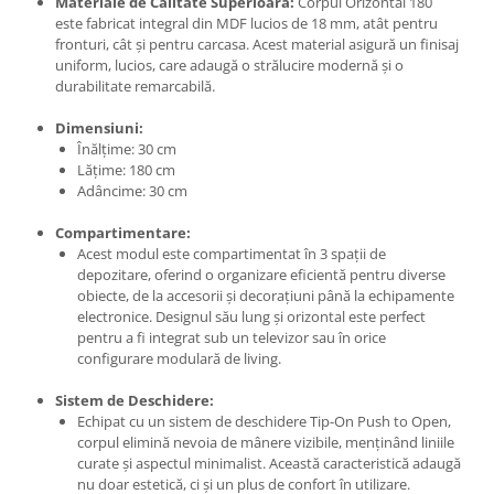
Materiale de Calitate Superioară:
Corpul Orizontal 180
este fabricat integral din MDF lucios de 18 mm, atât pentru
fronturi, cât și pentru carcasa. Acest material asigură un finisaj
uniform, lucios, care adaugă o strălucire modernă și o
durabilitate remarcabilă.
Dimensiuni:
Înălțime: 30 cm
Lățime: 180 cm
Adâncime: 30 cm
Compartimentare:
Acest modul este compartimentat în 3 spații de
depozitare, oferind o organizare eficientă pentru diverse
obiecte, de la accesorii și decorațiuni până la echipamente
electronice. Designul său lung și orizontal este perfect
pentru a fi integrat sub un televizor sau în orice
configurare modulară de living.
Sistem de Deschidere:
Echipat cu un sistem de deschidere Tip-On Push to Open,
corpul elimină nevoia de mânere vizibile, menținând liniile
curate și aspectul minimalist. Această caracteristică adaugă
nu doar estetică, ci și un plus de confort în utilizare.