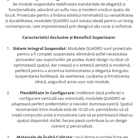
de module suspendate redefinește standardele de eleganță și
funcționalitate, aducând un suflu nou și modern oricărui spațiu de
locuit. Proiectate pentru a îmbina estetica minimalistă cu versatilitatea
și durabilitatea, modulele QUADRO sunt soluția ideală pentru un living
contemporan, care impresionează prin designul său curat și sofisticat.
Caracteristici Exclusive și Beneficii Superioare:
Sistem Integral Suspendat:
Modulele QUADRO sunt proiectate
pentru a fi complet suspendate, eliminând astfel necesitatea
picioarelor sau suporturilor pe podea. Acest design nu doar că
optimizează spațiul, dar creează și o estetică aerisită și modernă,
perfectă pentru a accentua luminozitatea și eleganța livingului.
Suspendarea facilitează, de asemenea, curățenia și întreținerea
zilnică, asigurând acces ușor sub module.
Flexibilitate în Configurare:
Indiferent dacă preferați o
configurare verticală sau orizontală, modulele QUADRO se
adaptează perfect preferințelor și nevoilor dumneavoastră. Spațiul
recomandat între module este de 10-20 cm, permițându-vă să
creați compoziții unice și inovatoare care să se potrivească ideal cu
spațiul disponibil. Astfel, fiecare piesă contribuie la un design
coerent și personalizat.
Materiale de Înaltă Calitate:
Unul dintre punctele forte ale