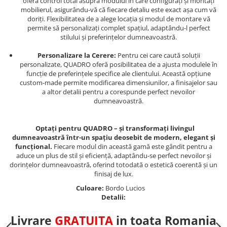
oferă control total asupra modului în care configurați și montați
mobilierul, asigurându-vă că fiecare detaliu este exact așa cum vă
doriți. Flexibilitatea de a alege locația și modul de montare vă
permite să personalizați complet spațiul, adaptându-l perfect
stilului și preferințelor dumneavoastră.
Personalizare la Cerere:
Pentru cei care caută soluții
personalizate, QUADRO oferă posibilitatea de a ajusta modulele în
funcție de preferințele specifice ale clientului. Această opțiune
custom-made permite modificarea dimensiunilor, a finisajelor sau
a altor detalii pentru a corespunde perfect nevoilor
dumneavoastră.
Optați pentru QUADRO – și transformați livingul
dumneavoastră într-un spațiu deosebit de modern, elegant și
funcțional.
Fiecare modul din această gamă este gândit pentru a
aduce un plus de stil și eficiență, adaptându-se perfect nevoilor și
dorințelor dumneavoastră, oferind totodată o estetică coerentă și un
finisaj de lux.
Culoare:
Bordo Lucios
Detalii:
Livrare
GRATUITA
in toata Romania