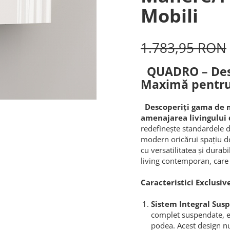
Mobili
1.783,95 RON
QUADRO – Desig
Maximă pentru
Descoperiți gama de m
amenajarea livingului
redefinește standardele d
modern oricărui spațiu de
cu versatilitatea și dura
living contemporan, care 
Caracteristici Exclusive
Sistem Integral Sus
complet suspendate, el
podea. Acest design nu