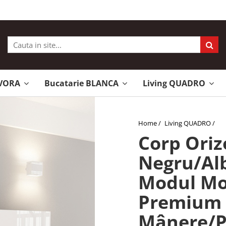
EVORA
Bucatarie BLANCA
Living QUADRO
Home /
Living QUADRO /
Corp Oriz
Negru/Alb
Modul Mo
Premium 
Mânere/P