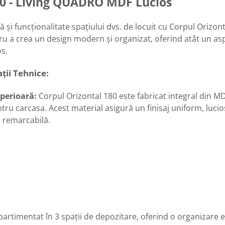
80 - Living QUADRO MDF Lucios
și funcționalitate spațiului dvs. de locuit cu Corpul Orizon
u a crea un design modern și organizat, oferind atât un aspec
s.
ații Tehnice:
uperioară:
Corpul Orizontal 180 este fabricat integral din M
ntru carcasa. Acest material asigură un finisaj uniform, luci
e remarcabilă.
rtimentat în 3 spații de depozitare, oferind o organizare e