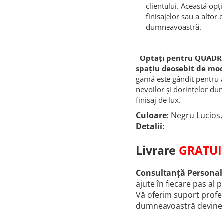
clientului. Această o
finisajelor sau a altor
dumneavoastră.
Optați pentru QUADRO 
spațiu deosebit de mod
gamă este gândit pentru a
nevoilor și dorințelor du
finisaj de lux.
Culoare:
Negru Lucios,
Detalii:
Livrare
GRATUI
Consultanță Personal
ajute în fiecare pas al 
Vă oferim suport profes
dumneavoastră devine r