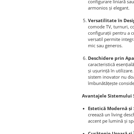
configurare liniară sa
armonios și elegant.
Versatilitate în Desi
comode TV, turnuri, co
configurații pentru a c
versatil permite integr
mic sau generos.
Deschidere prin Apa
caracteristică esenția
și ușurință în utilizar
sistem inovator nu doa
îmbunătățește consider
Avantajele Sistemulu
Estetică Modernă și 
creează un living desc
accent pe lumină și sp
Curățenie Ușoară și