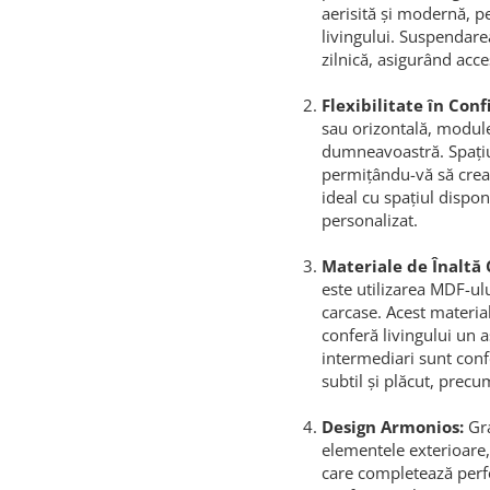
aerisită și modernă, p
livingului. Suspendarea
zilnică, asigurând acc
Flexibilitate în Conf
sau orizontală, modul
dumneavoastră. Spați
permițându-vă să creaț
ideal cu spațiul dispon
personalizat.
Materiale de Înaltă 
este utilizarea MDF-ul
carcase. Acest materia
conferă livingului un a
intermediari sunt conf
subtil și plăcut, precu
Design Armonios:
Gra
elementele exterioare
care completează perfe