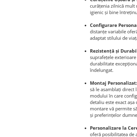
curățenia zilnică mul
igienic și bine întreținu
Configurare Personal
distanțe variabile ofer
adaptat stilului de viață
Rezistență și Durabil
suprafețele exterioare
durabilitate excepțion
îndelungat.
Montaj Personalizat
să le asamblați direct 
modului în care config
detaliu este exact așa 
montare vă permite să 
și preferințelor dumn
Personalizare la Cer
oferă posibilitatea de 