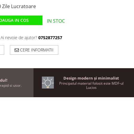
 Zile Lucratoare
DAUGA IN COS
IN STOC
Ai nevoie de ajutor?
0752877257
CERE INFORMATII
Design modern și minimalist
dul!
Principalul material folosit este MDF-ul
rapid si usor.
Lucios