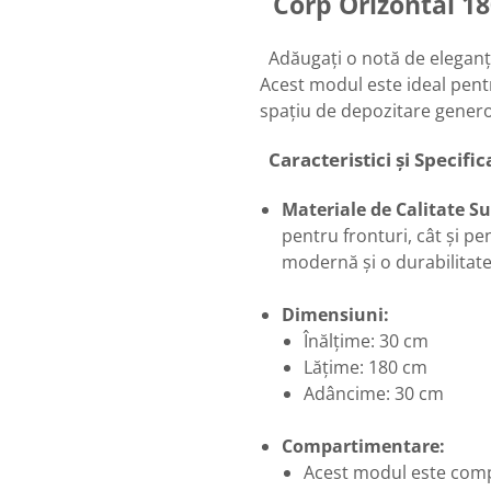
Corp Orizontal 1
Adăugați o notă de eleganță 
Acest modul este ideal pentr
spațiu de depozitare genero
Caracteristici și Specific
Materiale de Calitate S
pentru fronturi, cât și pe
modernă și o durabilitat
Dimensiuni:
Înălțime: 30 cm
Lățime: 180 cm
Adâncime: 30 cm
Compartimentare:
Acest modul este compa