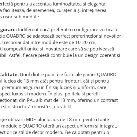
erfectă pentru a accentua luminozitatea și eleganța
 facilitează, de asemenea, curățenia și întreținerea
es ușor sub module.
igurare:
Indiferent dacă preferați o configurare verticală
ele QUADRO se adaptează perfect preferințelor și nevoilor
ul recomandat între module este de 10-20 cm,
i compoziții unice și inovatoare care să se potrivească
ibil. Astfel, fiecare piesă contribuie la un design coerent și
Calitate:
Unul dintre punctele forte ale gamei QUADRO
ui lucios de 18 mm atât pentru fronturi, cât și pentru
l premium asigură un finisaj lucios și uniform, care
spect luxos și modern. În plus, politele și pereții
ecționați din PAL alb mat de 18 mm, oferind un contrast
m și o structură robustă și durabilă.
ție utilizării MDF-ului lucios de 18 mm pentru toate
, modulele QUADRO oferă un aspect uniform și integrat,
ct orice stil de decor modern. Fie că optați pentru o