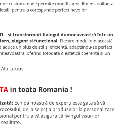
pțiune custom-made permite modificarea dimensiunilor, a
 detalii pentru a corespunde perfect nevoilor
– și transformați livingul dumneavoastră într-un
ern, elegant și funcțional.
Fiecare modul din această
 aduce un plus de stil și eficiență, adaptându-se perfect
mneavoastră, oferind totodată o estetică coerentă și un
 Alb Lucios
TA
in toata Romania !
izată:
Echipa noastră de experți este gata să vă
procesului, de la selecția produselor la personalizare.
ional pentru a vă asigura că livingul visurilor
ealitate.