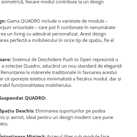
u asimetrică, fiecare modul contribuie la un design
gn:
Gama QUADRO include o varietate de module –
rpuri orizontale – care pot fi combinate în nenumărate
rea un living cu adevărat personalizat. Acest design
area perfectă a mobilierului în orice tip de spațiu, fie el
sare:
Sistemul de Deschidere Push to Open reprezintă o
lă a colecției Quadro, aducând un nou standard de eleganță
e. Renunțarea la mânerele tradiționale în favoarea acestui
r că sporește estetica minimalistă a fiecărui modul, dar și
abil funcționalitatea mobilierului.
i Suspendat QUADRO:
Spațiu Deschis:
Eliminarea suporturilor pe podea
his și aerisit, ideal pentru un design modern care pune
ațiu.
 Întreținere Minimă:
Accesul liber sub module face