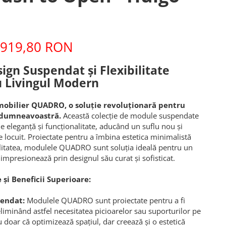
919,80 RON
n Suspendat și Flexibilitate
 Livingul Modern
obilier QUADRO, o soluție revoluționară pentru
 dumneavoastră.
Această colecție de module suspendate
e eleganță și funcționalitate, aducând un suflu nou și
 locuit. Proiectate pentru a îmbina estetica minimalistă
bilitatea, modulele QUADRO sunt soluția ideală pentru un
impresionează prin designul său curat și sofisticat.
 și Beneficii Superioare:
pendat:
Modulele QUADRO sunt proiectate pentru a fi
iminând astfel necesitatea picioarelor sau suporturilor pe
 doar că optimizează spațiul, dar creează și o estetică