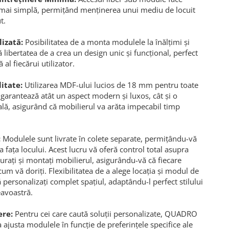
t mai simplă, permițând menținerea unui mediu de locuit
t.
izată:
Posibilitatea de a monta modulele la înălțimi și
ă libertatea de a crea un design unic și funcțional, perfect
 al fiecărui utilizator.
itate:
Utilizarea MDF-ului lucios de 18 mm pentru toate
 garantează atât un aspect modern și luxos, cât și o
ală, asigurând că mobilierul va arăta impecabil timp
:
Modulele sunt livrate în colete separate, permițându-vă
la fața locului. Acest lucru vă oferă control total asupra
urați și montați mobilierul, asigurându-vă că fiecare
cum vă doriți. Flexibilitatea de a alege locația și modul de
personalizați complet spațiul, adaptându-l perfect stilului
eavoastră.
ere:
Pentru cei care caută soluții personalizate, QUADRO
a ajusta modulele în funcție de preferințele specifice ale