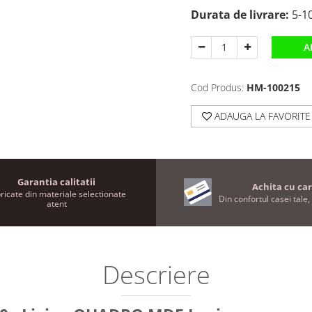
Durata de livrare:
5-10
A
Cod Produs:
HM-100215
ADAUGA LA FAVORITE
Garantia calitatii
Achita cu car
ricate din materiale selectionate
Din confortul casei tale, 
atent
Descriere