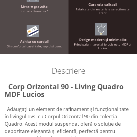
Garantia calitatii
Livrare gratuita
Fabricate din materiale selectionate
in toata Romania !
atent
Design modern și minimalist
Achita cu cardul!
Principalul material folosit este MDF-ul
Din confortul casei tale, rapid si usor.
Lucios
Descriere
Corp Orizontal 90 - Living Quadro
MDF Lucios
Adăugați un element de rafinament și funcționalitate
în livingul dvs. cu Corpul Orizontal 90 din colecția
Quadro. Acest modul suspendat oferă o soluție de
depozitare elegantă și eficientă, perfectă pentru