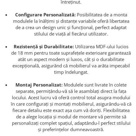
întreținut.
Configurare Personalizată:
Posibilitatea de a monta
modulele la înălțimi și distanțe variabile oferă libertatea
de a crea un design unic și funcțional, perfect adaptat
stilului de viață al fiecărui utilizator.
Rezistență și Durabilitate:
Utilizarea MDF-ului lucios
de 18 mm pentru toate suprafețele exterioare garantează
atât un aspect modern și luxos, cât și o durabilitate
excepțională, asigurând că mobilierul va arăta impecabil
timp îndelungat.
Montaj Personalizat:
Modulele sunt livrate în colete
separate, permițându-vă să le asamblați direct la fața
locului. Acest lucru vă oferă control total asupra modului
în care configurați și montați mobilierul, asigurându-vă că
fiecare detaliu este exact așa cum vă doriți. Flexibilitatea
de a alege locația și modul de montare vă permite să
personalizați complet spațiul, adaptându-l perfect stilului
și preferințelor dumneavoastră.