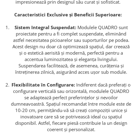
impresionează prin designul său curat și sofisticat.
Caracteristici Exclusive și Beneficii Superioare:
Sistem Integral Suspendat:
Modulele QUADRO sunt
proiectate pentru a fi complet suspendate, eliminând
astfel necesitatea picioarelor sau suporturilor pe podea.
Acest design nu doar că optimizează spațiul, dar creează
și o estetică aerisită și modernă, perfectă pentru a
accentua luminozitatea și eleganța livingului.
Suspendarea facilitează, de asemenea, curățenia și
întreținerea zilnică, asigurând acces ușor sub module.
Flexibilitate în Configurare:
Indiferent dacă preferați o
configurare verticală sau orizontală, modulele QUADRO
se adaptează perfect preferințelor și nevoilor
dumneavoastră. Spațiul recomandat între module este de
10-20 cm, permițându-vă să creați compoziții unice și
inovatoare care să se potrivească ideal cu spațiul
disponibil. Astfel, fiecare piesă contribuie la un design
coerent și personalizat.