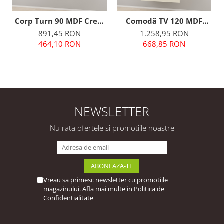
Corp Turn 90 MDF Crem
Comodă TV 120 MDF
Lucios - Quadro | Modul
Crem Lucios - Quadro |
891,45 RON
1.258,95 RON
Mobilier Suspendat
Modul Mobilier
464,10 RON
668,85 RON
Premium Configurabil
Suspendat Premium
Fără Mânere/Push to
Configurabil Fără
Open - Hulgo Mobili
Mânere/Push to Open -
Hulgo Mobili
NEWSLETTER
Nu rata ofertele si promotiile noastre
Vreau sa primesc newsletter cu promotiile
magazinului. Afla mai multe in
Politica de
Confidentialitate