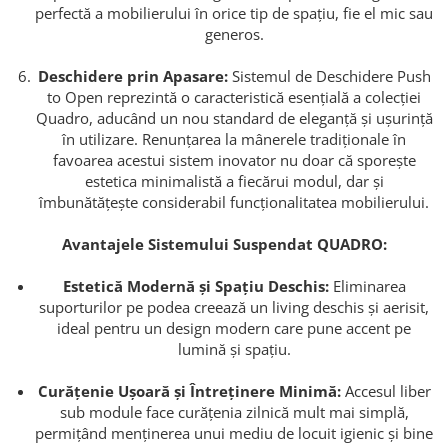
perfectă a mobilierului în orice tip de spațiu, fie el mic sau
generos.
Deschidere prin Apasare:
Sistemul de Deschidere Push
to Open reprezintă o caracteristică esențială a colecției
Quadro, aducând un nou standard de eleganță și ușurință
în utilizare. Renunțarea la mânerele tradiționale în
favoarea acestui sistem inovator nu doar că sporește
estetica minimalistă a fiecărui modul, dar și
îmbunătățește considerabil funcționalitatea mobilierului.
Avantajele Sistemului Suspendat QUADRO:
Estetică Modernă și Spațiu Deschis:
Eliminarea
suporturilor pe podea creează un living deschis și aerisit,
ideal pentru un design modern care pune accent pe
lumină și spațiu.
Curățenie Ușoară și Întreținere Minimă:
Accesul liber
sub module face curățenia zilnică mult mai simplă,
permițând menținerea unui mediu de locuit igienic și bine