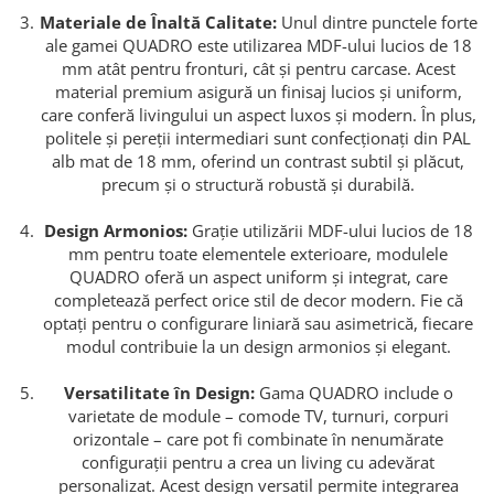
Materiale de Înaltă Calitate:
Unul dintre punctele forte
ale gamei QUADRO este utilizarea MDF-ului lucios de 18
mm atât pentru fronturi, cât și pentru carcase. Acest
material premium asigură un finisaj lucios și uniform,
care conferă livingului un aspect luxos și modern. În plus,
politele și pereții intermediari sunt confecționați din PAL
alb mat de 18 mm, oferind un contrast subtil și plăcut,
precum și o structură robustă și durabilă.
Design Armonios:
Grație utilizării MDF-ului lucios de 18
mm pentru toate elementele exterioare, modulele
QUADRO oferă un aspect uniform și integrat, care
completează perfect orice stil de decor modern. Fie că
optați pentru o configurare liniară sau asimetrică, fiecare
modul contribuie la un design armonios și elegant.
Versatilitate în Design:
Gama QUADRO include o
varietate de module – comode TV, turnuri, corpuri
orizontale – care pot fi combinate în nenumărate
configurații pentru a crea un living cu adevărat
personalizat. Acest design versatil permite integrarea