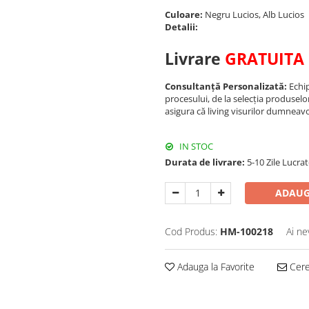
Culoare:
Negru Lucios, Alb Lucios
Detalii:
Livrare
GRATUITA
Consultanță Personalizată:
Echip
procesului, de la selecția produselo
asigura că living visurilor dumneavo
IN STOC
Durata de livrare:
5-10 Zile Lucra
ADAUG
Cod Produs:
HM-100218
Ai ne
Adauga la Favorite
Cere 