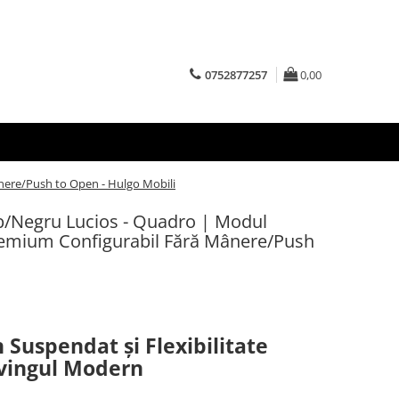
0752877257
0,00
nere/Push to Open - Hulgo Mobili
b/Negru Lucios - Quadro | Modul
remium Configurabil Fără Mânere/Push
uspendat și Flexibilitate
vingul Modern