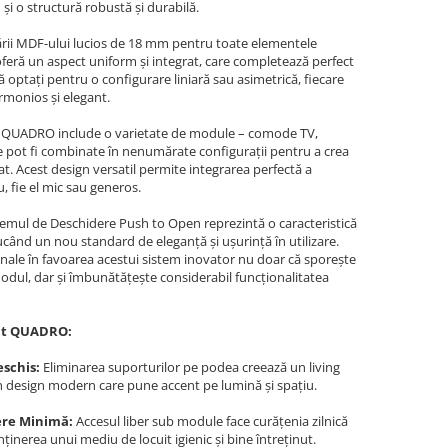
 și o structură robustă și durabilă.
zării MDF-ului lucios de 18 mm pentru toate elementele
eră un aspect uniform și integrat, care completează perfect
ă optați pentru o configurare liniară sau asimetrică, fiecare
rmonios și elegant.
UADRO include o varietate de module – comode TV,
re pot fi combinate în nenumărate configurații pentru a crea
at. Acest design versatil permite integrarea perfectă a
u, fie el mic sau generos.
temul de Deschidere Push to Open reprezintă o caracteristică
ucând un nou standard de eleganță și ușurință în utilizare.
nale în favoarea acestui sistem inovator nu doar că sporește
modul, dar și îmbunătățește considerabil funcționalitatea
at QUADRO:
eschis:
Eliminarea suporturilor pe podea creează un living
 un design modern care pune accent pe lumină și spațiu.
ere Minimă:
Accesul liber sub module face curățenia zilnică
nerea unui mediu de locuit igienic și bine întreținut.