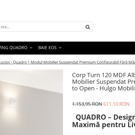
VING QUADRO
BAIE EOS
ucios - Quadro | Modul Mobilier Suspendat Premium Configurabil Fără Mâ
Corp Turn 120 MDF Al
Mobilier Suspendat P
to Open - Hulgo Mobili
1.153,95 RON
611,10 RON
QUADRO – Design S
Maximă pentru Li