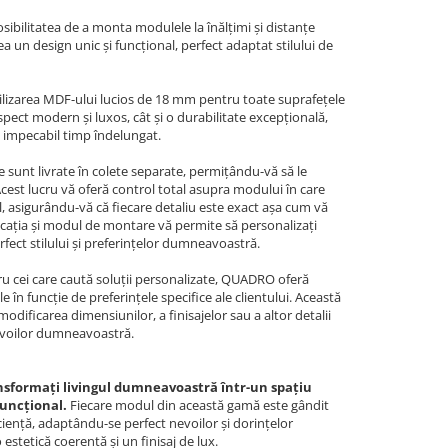
sibilitatea de a monta modulele la înălțimi și distanțe
ea un design unic și funcțional, perfect adaptat stilului de
ilizarea MDF-ului lucios de 18 mm pentru toate suprafețele
pect modern și luxos, cât și o durabilitate excepțională,
a impecabil timp îndelungat.
sunt livrate în colete separate, permițându-vă să le
 Acest lucru vă oferă control total asupra modului în care
l, asigurându-vă că fiecare detaliu este exact așa cum vă
 locația și modul de montare vă permite să personalizați
fect stilului și preferințelor dumneavoastră.
u cei care caută soluții personalizate, QUADRO oferă
e în funcție de preferințele specifice ale clientului. Această
ificarea dimensiunilor, a finisajelor sau a altor detalii
evoilor dumneavoastră.
sformați livingul dumneavoastră într-un spațiu
funcțional.
Fiecare modul din această gamă este gândit
iciență, adaptându-se perfect nevoilor și dorințelor
stetică coerentă și un finisaj de lux.