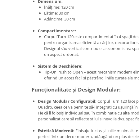
Dimensiuni:
Înălțime: 120 cm
Lățime: 30 cm
Adâncime: 30 cm
Compartimentare:
Corpul Turn 120 este compartimentat în 4 spații de 
pentru organizarea eficientă a cărților, decorurilor s
Designul său vertical contribuie la economisirea spa
un aspect ordonat.
Sistem de Deschidere:
Tip-On Push to Open – acest mecanism modern elim
oferind un acces facil și păstrând liniile curate ale mo
Funcționalitate și Design Modular:
Design Modular Configurabil:
Corpul Turn 120 face p
Quadro, ceea ce vă permite să-l integrați cu ușurință în 
Fie că îl folosiți individual sau în combinație cu alte m
personalizat care să reflecte stilul și nevoile dvs. specifi
Estetică Modernă:
Finisajul lucios și liniile minimalist
perfect într-un decor modern, adăugând un plus de elega