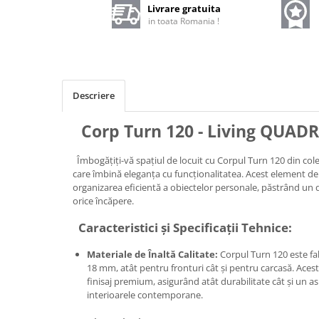
Livrare gratuita
in toata Romania !
Descriere
Corp Turn 120 - Living QUAD
Îmbogățiți-vă spațiul de locuit cu Corpul Turn 120 din col
care îmbină eleganța cu funcționalitatea. Acest element de
organizarea eficientă a obiectelor personale, păstrând un d
orice încăpere.
Caracteristici și Specificații Tehnice:
Materiale de Înaltă Calitate:
Corpul Turn 120 este fab
18 mm, atât pentru fronturi cât și pentru carcasă. Aces
finisaj premium, asigurând atât durabilitate cât și un as
interioarele contemporane.