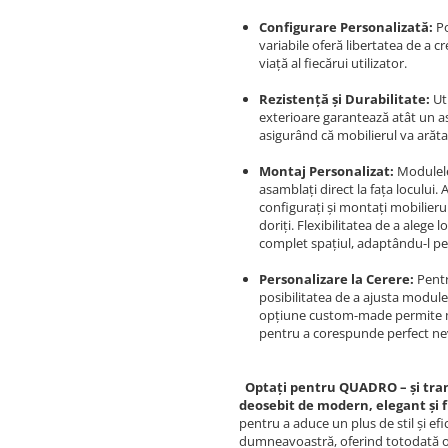
Configurare Personalizată:
Po
variabile oferă libertatea de a cr
viață al fiecărui utilizator.
Rezistență și Durabilitate:
Ut
exterioare garantează atât un as
asigurând că mobilierul va arăt
Montaj Personalizat:
Modulele 
asamblați direct la fața locului.
configurați și montați mobilieru
doriți. Flexibilitatea de a alege
complet spațiul, adaptându-l per
Personalizare la Cerere:
Pentr
posibilitatea de a ajusta modulel
opțiune custom-made permite mod
pentru a corespunde perfect n
Optați pentru QUADRO – și tran
deosebit de modern, elegant și 
pentru a aduce un plus de stil și ef
dumneavoastră, oferind totodată o e