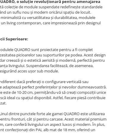
QUADRO, o soluție revoluționară pentru amenajarea
tă colecție de module suspendate redefinește standardele
ând un suflu nou și modern oricărui spațiu de locuit.
minimalistă cu versatilitatea și durabilitatea, modulele
 un living contemporan, care impresionează prin designul
icii Superioare:
dulele QUADRO sunt proiectate pentru a fi complet
cesitatea picioarelor sau suporturilor pe podea. Acest design
dar creează și o estetică aerisită și modernă, perfectă pentru
anța livingului. Suspendarea facilitează, de asemenea,
ă, asigurând acces ușor sub module.
ndiferent dacă preferați o configurare verticală sau
 adaptează perfect preferințelor și nevoilor dumneavoastră.
 este de 10-20 cm, permițându-vă să creați compoziții unice
că ideal cu spațiul disponibil. Astfel, fiecare piesă contribuie
zat.
Unul dintre punctele forte ale gamei QUADRO este utilizarea
entru fronturi, cât și pentru carcase. Acest material premium
orm, care conferă livingului un aspect luxos și modern. În plus,
 sunt confecționați din PAL alb mat de 18 mm, oferind un