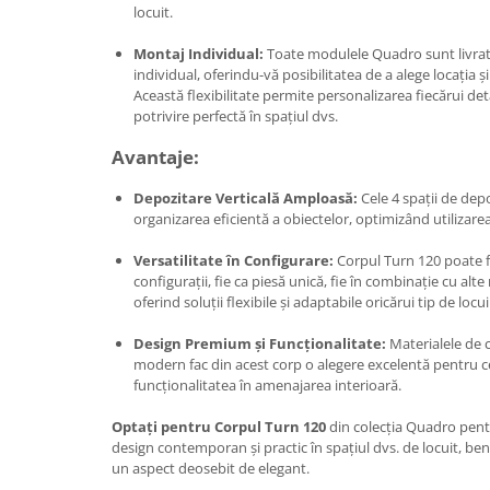
locuit.
Montaj Individual:
Toate modulele Quadro sunt livrat
individual, oferindu-vă posibilitatea de a alege locația 
Această flexibilitate permite personalizarea fiecărui det
potrivire perfectă în spațiul dvs.
Avantaje:
Depozitare Verticală Amploasă:
Cele 4 spații de depo
organizarea eficientă a obiectelor, optimizând utilizarea
Versatilitate în Configurare:
Corpul Turn 120 poate fi
configurații, fie ca piesă unică, fie în combinație cu a
oferind soluții flexibile și adaptabile oricărui tip de locu
Design Premium și Funcționalitate:
Materialele de c
modern fac din acest corp o alegere excelentă pentru cei
funcționalitatea în amenajarea interioară.
Optați pentru Corpul Turn 120
din colecția Quadro pen
design contemporan și practic în spațiul dvs. de locuit, ben
un aspect deosebit de elegant.