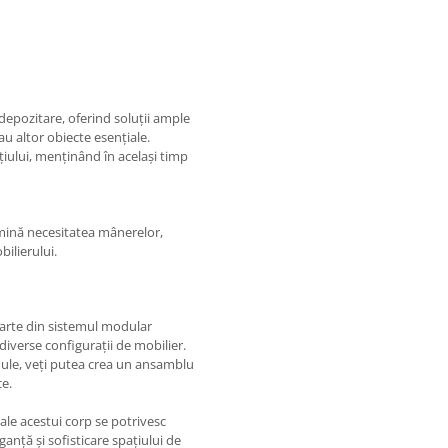
depozitare, oferind soluții ample
au altor obiecte esențiale.
țiului, menținând în același timp
ină necesitatea mânerelor,
bilierului.
arte din sistemul modular
diverse configurații de mobilier.
odule, veți putea crea un ansamblu
ce.
e ale acestui corp se potrivesc
nță și sofisticare spațiului de