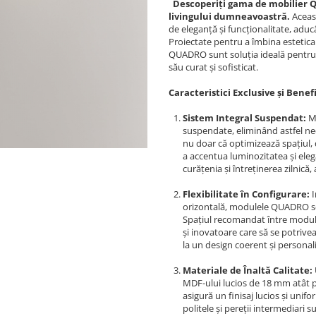
Descoperiți gama de mobilier 
livingului dumneavoastră.
Aceas
de eleganță și funcționalitate, aduc
Proiectate pentru a îmbina estetica 
QUADRO sunt soluția ideală pentru
său curat și sofisticat.
Caracteristici Exclusive și Benef
Sistem Integral Suspendat:
Mo
suspendate, eliminând astfel ne
nu doar că optimizează spațiul, 
a accentua luminozitatea și eleg
curățenia și întreținerea zilnic
Flexibilitate în Configurare:
I
orizontală, modulele QUADRO se
Spațiul recomandat între module
și inovatoare care să se potriveas
la un design coerent și personali
Materiale de Înaltă Calitate:
MDF-ului lucios de 18 mm atât p
asigură un finisaj lucios și unif
politele și pereții intermediari