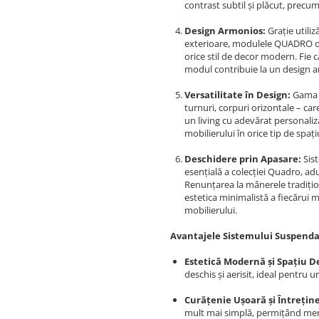
contrast subtil și plăcut, precum
Design Armonios:
Grație utili
exterioare, modulele QUADRO of
orice stil de decor modern. Fie c
modul contribuie la un design a
Versatilitate în Design:
Gama Q
turnuri, corpuri orizontale – ca
un living cu adevărat personaliz
mobilierului în orice tip de spați
Deschidere prin Apasare:
Sis
esențială a colecției Quadro, ad
Renunțarea la mânerele tradițio
estetica minimalistă a fiecărui 
mobilierului.
Avantajele Sistemului Suspend
Estetică Modernă și Spațiu D
deschis și aerisit, ideal pentru
Curățenie Ușoară și Întrețin
mult mai simplă, permițând menți