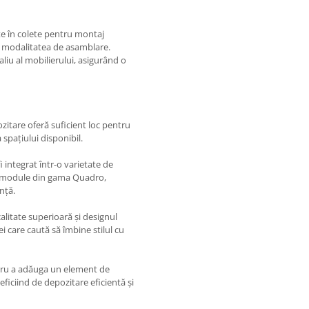
e în colete pentru montaj
și modalitatea de asamblare.
aliu al mobilierului, asigurând o
zitare oferă suficient loc pentru
 spațiului disponibil.
 integrat într-o varietate de
lte module din gama Quadro,
ință.
alitate superioară și designul
 care caută să îmbine stilul cu
tru a adăuga un element de
eficiind de depozitare eficientă și