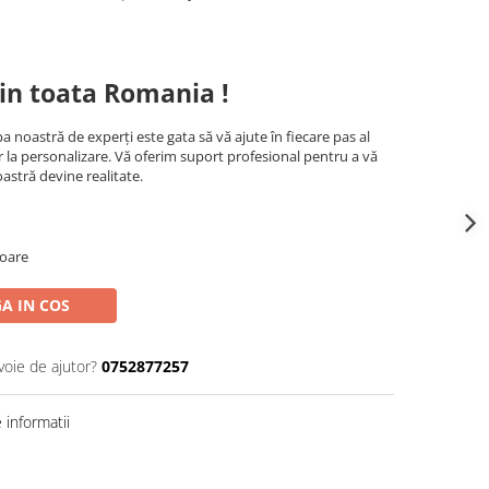
in toata Romania !
a noastră de experți este gata să vă ajute în fiecare pas al
r la personalizare. Vă oferim suport profesional pentru a vă
astră devine realitate.
toare
A IN COS
voie de ajutor?
0752877257
informatii