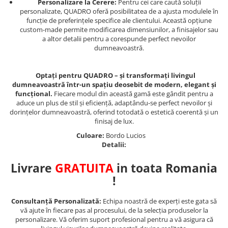
Personalizare la Cerere:
Pentru cei care caută soluții
personalizate, QUADRO oferă posibilitatea de a ajusta modulele în
funcție de preferințele specifice ale clientului. Această opțiune
custom-made permite modificarea dimensiunilor, a finisajelor sau
a altor detalii pentru a corespunde perfect nevoilor
dumneavoastră.
Optați pentru QUADRO – și transformați livingul
dumneavoastră într-un spațiu deosebit de modern, elegant și
funcțional.
Fiecare modul din această gamă este gândit pentru a
aduce un plus de stil și eficiență, adaptându-se perfect nevoilor și
dorințelor dumneavoastră, oferind totodată o estetică coerentă și un
finisaj de lux.
Culoare:
Bordo Lucios
Detalii:
Livrare
GRATUITA
in toata Romania
!
Consultanță Personalizată:
Echipa noastră de experți este gata să
vă ajute în fiecare pas al procesului, de la selecția produselor la
personalizare. Vă oferim suport profesional pentru a vă asigura că