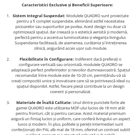
Caracteristici Exclusive și Beneficii Superioare:
Sistem Integral Suspendat:
Modulele QUADRO sunt proiectate
pentru a fi complet suspendate, eliminând astfel necesitatea
picioarelor sau suporturilor pe podea. Acest design nu doar că
optimizează spațiul, dar creează și o estetică aerisită și modernă,
perfectă pentru a accentua luminozitatea și eleganța livingului.
Suspendarea facilitează, de asemenea, curățenia și întreținerea
zilnică, asigurând acces ușor sub module.
Flexibilitate în Configurare:
Indiferent dacă preferați o
configurare verticală sau orizontală, modulele QUADRO se
adaptează perfect preferințelor și nevoilor dumneavoastră. Spațiul
recomandat între module este de 10-20 cm, permițându-vă să
creați compoziții unice și inovatoare care să se potrivească ideal cu
spațiul disponibil. Astfel, fiecare piesă contribuie la un design
coerent și personalizat.
Materiale de Înaltă Calitate:
Unul dintre punctele forte ale
gamei QUADRO este utilizarea MDF-ului lucios de 18 mm atât
pentru fronturi, cât și pentru carcase. Acest material premium
asigură un finisaj lucios și uniform, care conferă livingului un aspect
luxos și modern. În plus, politele și pereții intermediari sunt
confecționați din PAL alb mat de 18 mm, oferind un contrast subtil