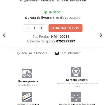
livingul visurilor dumneavoastră devine realitate.
IN STOC
Durata de livrare:
5-10 Zile Lucratoare
ADAUGA IN COS
Cod Produs:
HM-100011
Ai nevoie de ajutor?
0752877257
Adauga la Favorite
Cere informatii
Garantia calitatii
Livrare gratuita
Fabricate din materiale selectionate
in toata Romania !
atent
Achita cu cardul!
Design modern și minimalist