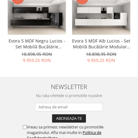
Evora 5 MDF Negru Lucios -
Evora 5 MDF Alb Lucios - Set
Set Mobilă Bucătărie
Mobilă Bucătărie Modulară
Modulară Modernă MDF
Modernă MDF 4.8m
18.898,95 RON
18.898,95 RON
4.8m Premium
Premium Configurabilă
9.959,25 RON
9.959,25 RON
Configurabilă Deschidere
Deschidere Prin Apăsare
Prin Apăsare Fără
Fără Mânere/Push to Open
Mânere/Push to Open
Design Integral Suspendat
Design Integral Suspendat
Personalizabil - Hulgo
NEWSLETTER
Personalizabil - Hulgo
Mobili
Mobili
Nu rata ofertele si promotiile noastre
Vreau sa primesc newsletter cu promotiile
magazinului. Afla mai multe in
Politica de
Confidentialitate