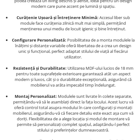
podea creează un living deschis și aerisit, ideal pentru un design
modern care pune accent pe lumină și spațiu.
Curățenie Ușoară și Întreținere Minimă:
Accesul liber sub
module face curățenia zilnică mult mai simplă, permițând
menținerea unui mediu de locuit igienic și bine întreținut.
Configurare Personalizată:
Posibilitatea de a monta modulele la
înălțimi și distanțe variabile oferă libertatea de a crea un design
unic și funcțional, perfect adaptat stilului de viață al fiecărui
utilizator.
Rezistență și Durabilitate:
Utilizarea MDF-ului lucios de 18 mm
pentru toate suprafețele exterioare garantează atât un aspect
modern și luxos, cât și o durabilitate excepțională, asigurând că
mobilierul va arăta impecabil timp îndelungat.
Montaj Personalizat:
Modulele sunt livrate în colete separate,
permițându-vă să le asamblați direct la fața locului. Acest lucru vă
oferă control total asupra modului în care configurați și montați
mobilierul, asigurându-vă că fiecare detaliu este exact așa cum vă
doriți. Flexibilitatea de a alege locația și modul de montare vă
permite să personalizați complet spațiul, adaptându-l perfect
stilului și preferințelor dumneavoastră.