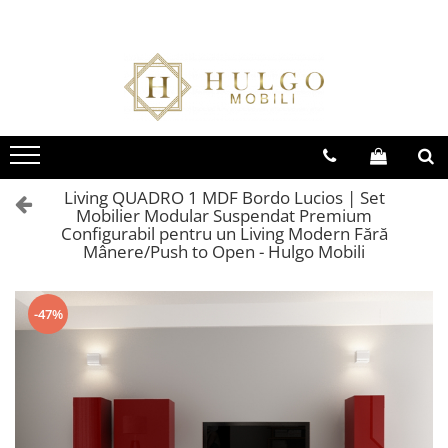
Bucatarie EVORA
Bucatarie BLANCA
Living QUADRO
Baie EOS
Colectia EVORA
Colectia BLANCA
Colectia QUADRO
Colectia EOS
Seturi Bucatarie Evora
Seturi Bucatarie Blanca
Seturi Living QUADRO
Seturi Baie Eos
Corpuri Evora
Corpuri Blanca
Corpuri QUADRO
Corpuri Baie Eos
Living QUADRO 1 MDF Bordo Lucios | Set
Mobilier Modular Suspendat Premium
Configurabil pentru un Living Modern Fără
Mânere/Push to Open - Hulgo Mobili
-47%