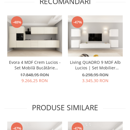
RECOMANDARI
-48%
-47%
Evora 4 MDF Crem Lucios -
Living QUADRO 9 MDF Alb
Set Mobilă Bucătărie
Lucios | Set Mobilier
Modulară Modernă MDF
Modular Suspendat
17.848,95 RON
6.298,95 RON
4.8m Premium
Premium Configurabil
9.266,25 RON
3.345,30 RON
Configurabilă Deschidere
pentru un Living Modern
Prin Apăsare Fără
Fără Mânere/Push to Open
Mânere/Push to Open
- Hulgo Mobili
Design Integral Suspendat
PRODUSE SIMILARE
Personalizabil - Hulgo
Mobili
-47%
-47%