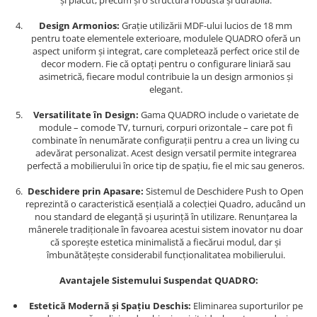
și plăcut, precum și o structură robustă și durabilă.
Design Armonios:
Grație utilizării MDF-ului lucios de 18 mm
pentru toate elementele exterioare, modulele QUADRO oferă un
aspect uniform și integrat, care completează perfect orice stil de
decor modern. Fie că optați pentru o configurare liniară sau
asimetrică, fiecare modul contribuie la un design armonios și
elegant.
Versatilitate în Design:
Gama QUADRO include o varietate de
module – comode TV, turnuri, corpuri orizontale – care pot fi
combinate în nenumărate configurații pentru a crea un living cu
adevărat personalizat. Acest design versatil permite integrarea
perfectă a mobilierului în orice tip de spațiu, fie el mic sau generos.
Deschidere prin Apasare:
Sistemul de Deschidere Push to Open
reprezintă o caracteristică esențială a colecției Quadro, aducând un
nou standard de eleganță și ușurință în utilizare. Renunțarea la
mânerele tradiționale în favoarea acestui sistem inovator nu doar
că sporește estetica minimalistă a fiecărui modul, dar și
îmbunătățește considerabil funcționalitatea mobilierului.
Avantajele Sistemului Suspendat QUADRO:
Estetică Modernă și Spațiu Deschis:
Eliminarea suporturilor pe