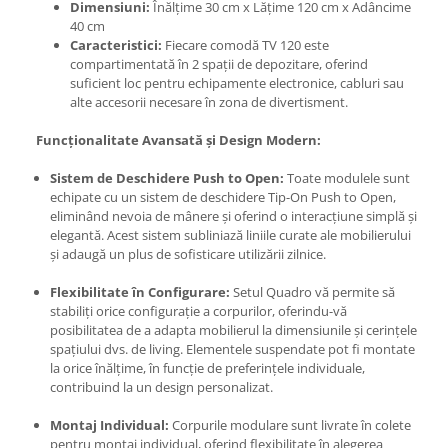
Dimensiuni:
Înălțime 30 cm x Lățime 120 cm x Adâncime
40 cm
Caracteristici:
Fiecare comodă TV 120 este
compartimentată în 2 spații de depozitare, oferind
suficient loc pentru echipamente electronice, cabluri sau
alte accesorii necesare în zona de divertisment.
Funcționalitate Avansată și Design Modern:
Sistem de Deschidere Push to Open:
Toate modulele sunt
echipate cu un sistem de deschidere Tip-On Push to Open,
eliminând nevoia de mânere și oferind o interacțiune simplă și
elegantă. Acest sistem subliniază liniile curate ale mobilierului
și adaugă un plus de sofisticare utilizării zilnice.
Flexibilitate în Configurare:
Setul Quadro vă permite să
stabiliți orice configurație a corpurilor, oferindu-vă
posibilitatea de a adapta mobilierul la dimensiunile și cerințele
spațiului dvs. de living. Elementele suspendate pot fi montate
la orice înălțime, în funcție de preferințele individuale,
contribuind la un design personalizat.
Montaj Individual:
Corpurile modulare sunt livrate în colete
pentru montaj individual, oferind flexibilitate în alegerea