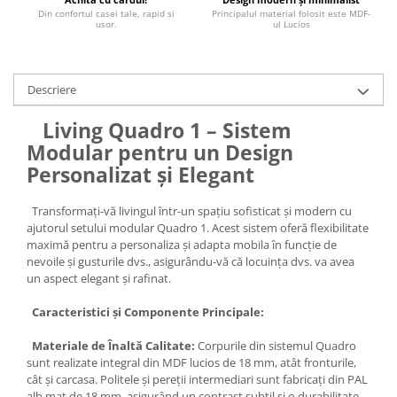
Din confortul casei tale, rapid si
Principalul material folosit este MDF-
usor.
ul Lucios
Descriere
Living Quadro 1 – Sistem
Modular pentru un Design
Personalizat și Elegant
Transformați-vă livingul într-un spațiu sofisticat și modern cu
ajutorul setului modular Quadro 1. Acest sistem oferă flexibilitate
maximă pentru a personaliza și adapta mobila în funcție de
nevoile și gusturile dvs., asigurându-vă că locuința dvs. va avea
un aspect elegant și rafinat.
Caracteristici și Componente Principale:
Materiale de Înaltă Calitate:
Corpurile din sistemul Quadro
sunt realizate integral din MDF lucios de 18 mm, atât fronturile,
cât și carcasa. Politele și pereții intermediari sunt fabricați din PAL
alb mat de 18 mm, asigurând un contrast subtil și o durabilitate