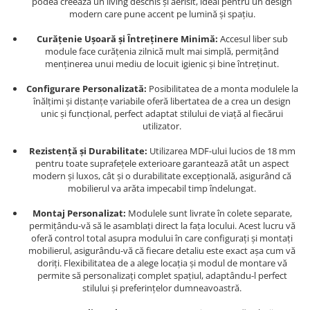
podea creează un living deschis și aerisit, ideal pentru un design
modern care pune accent pe lumină și spațiu.
Curățenie Ușoară și Întreținere Minimă:
Accesul liber sub
module face curățenia zilnică mult mai simplă, permițând
menținerea unui mediu de locuit igienic și bine întreținut.
Configurare Personalizată:
Posibilitatea de a monta modulele la
înălțimi și distanțe variabile oferă libertatea de a crea un design
unic și funcțional, perfect adaptat stilului de viață al fiecărui
utilizator.
Rezistență și Durabilitate:
Utilizarea MDF-ului lucios de 18 mm
pentru toate suprafețele exterioare garantează atât un aspect
modern și luxos, cât și o durabilitate excepțională, asigurând că
mobilierul va arăta impecabil timp îndelungat.
Montaj Personalizat:
Modulele sunt livrate în colete separate,
permițându-vă să le asamblați direct la fața locului. Acest lucru vă
oferă control total asupra modului în care configurați și montați
mobilierul, asigurându-vă că fiecare detaliu este exact așa cum vă
doriți. Flexibilitatea de a alege locația și modul de montare vă
permite să personalizați complet spațiul, adaptându-l perfect
stilului și preferințelor dumneavoastră.