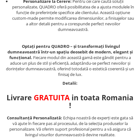
Personalizare la Cerere:
Pentru cei care caută soluții
personalizate, QUADRO oferă posibilitatea de a ajusta modulele în
funcție de preferințele specifice ale clientului. Această opțiune
custom-made permite modificarea dimensiunilor, a finisajelor sau
a altor detalii pentru a corespunde perfect nevoilor
dumneavoastră.
Optați pentru QUADRO – și transformați livingul
dumneavoastră într-un spațiu deosebit de modern, elegant și
funcțional.
Fiecare modul din această gamă este gândit pentru a
aduce un plus de stil și eficiență, adaptându-se perfect nevoilor și
dorințelor dumneavoastră, oferind totodată o estetică coerentă și un
finisaj de lux.
Detalii:
Livrare
GRATUITA
in toata Romania
!
Consultanță Personalizată:
Echipa noastră de experți este gata să
vă ajute în fiecare pas al procesului, de la selecția produselor la
personalizare. Vă oferim suport profesional pentru a vă asigura că
livingul visurilor dumneavoastră devine realitate.