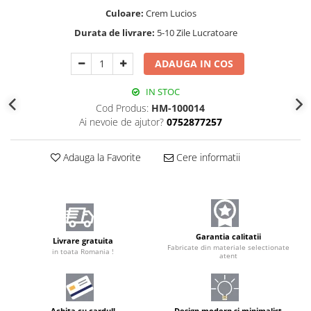
Culoare:
Crem Lucios
Durata de livrare:
5-10 Zile Lucratoare
ADAUGA IN COS
IN STOC
Cod Produs:
HM-100014
Ai nevoie de ajutor?
0752877257
Adauga la Favorite
Cere informatii
Garantia calitatii
Livrare gratuita
Fabricate din materiale selectionate
in toata Romania !
atent
Achita cu cardul!
Design modern și minimalist