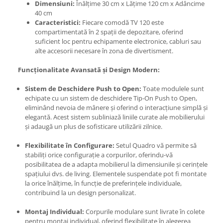
Dimensiuni:
Înălțime 30 cm x Lățime 120 cm x Adâncime
40 cm
Caracteristici:
Fiecare comodă TV 120 este
compartimentată în 2 spații de depozitare, oferind
suficient loc pentru echipamente electronice, cabluri sau
alte accesorii necesare în zona de divertisment.
Funcționalitate Avansată și Design Modern:
Sistem de Deschidere Push to Open:
Toate modulele sunt
echipate cu un sistem de deschidere Tip-On Push to Open,
eliminând nevoia de mânere și oferind o interacțiune simplă și
elegantă. Acest sistem subliniază liniile curate ale mobilierului
și adaugă un plus de sofisticare utilizării zilnice.
Flexibilitate în Configurare:
Setul Quadro vă permite să
stabiliți orice configurație a corpurilor, oferindu-vă
posibilitatea de a adapta mobilierul la dimensiunile și cerințele
spațiului dvs. de living. Elementele suspendate pot fi montate
la orice înălțime, în funcție de preferințele individuale,
contribuind la un design personalizat.
Montaj Individual:
Corpurile modulare sunt livrate în colete
pentru montaj individual, oferind flexibilitate în alegerea