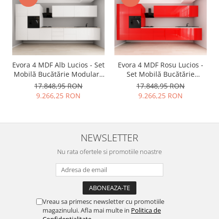
Evora 4 MDF Alb Lucios - Set
Evora 4 MDF Rosu Lucios -
Mobilă Bucătărie Modulară
Set Mobilă Bucătărie
Modernă MDF 4.8m
Modulară Modernă MDF
17.848,95 RON
17.848,95 RON
Premium Configurabilă
4.8m Premium
9.266,25 RON
9.266,25 RON
Deschidere Prin Apăsare
Configurabilă Deschidere
Fără Mânere/Push to Open
Prin Apăsare Fără
Design Integral Suspendat
Mânere/Push to Open
Personalizabil - Hulgo
Design Integral Suspendat
NEWSLETTER
Mobili
Personalizabil - Hulgo
Mobili
Nu rata ofertele si promotiile noastre
Vreau sa primesc newsletter cu promotiile
magazinului. Afla mai multe in
Politica de
Confidentialitate