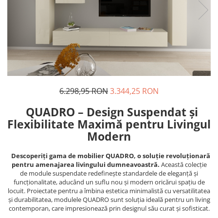
6.298,95 RON
3.344,25 RON
QUADRO – Design Suspendat și
Flexibilitate Maximă pentru Livingul
Modern
Descoperiți gama de mobilier QUADRO, o soluție revoluționară
pentru amenajarea livingului dumneavoastră.
Această colecție
de module suspendate redefinește standardele de eleganță și
funcționalitate, aducând un suflu nou și modern oricărui spațiu de
locuit. Proiectate pentru a îmbina estetica minimalistă cu versatilitatea
și durabilitatea, modulele QUADRO sunt soluția ideală pentru un living
contemporan, care impresionează prin designul său curat și sofisticat.