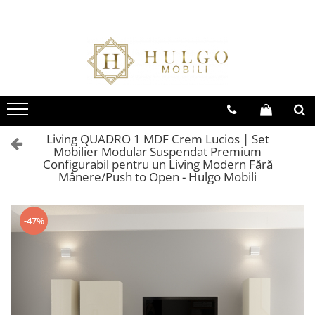
Bucatarie EVORA
Bucatarie BLANCA
Living QUADRO
Baie EOS
Colectia EVORA
Colectia BLANCA
Colectia QUADRO
Colectia EOS
Seturi Bucatarie Evora
Seturi Bucatarie Blanca
Seturi Living QUADRO
Seturi Baie Eos
Corpuri Evora
Corpuri Blanca
Corpuri QUADRO
Corpuri Baie Eos
Living QUADRO 1 MDF Crem Lucios | Set
Mobilier Modular Suspendat Premium
Configurabil pentru un Living Modern Fără
Mânere/Push to Open - Hulgo Mobili
-47%