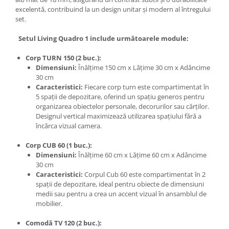
excelentă, contribuind la un design unitar și modern al întregului
set.
Setul Living Quadro 1 include următoarele module:
Corp TURN 150 (2 buc.):
Dimensiuni:
Înălțime 150 cm x Lățime 30 cm x Adâncime
30 cm
Caracteristici:
Fiecare corp turn este compartimentat în
5 spații de depozitare, oferind un spațiu generos pentru
organizarea obiectelor personale, decorurilor sau cărților.
Designul vertical maximizează utilizarea spațiului fără a
încărca vizual camera.
Corp CUB 60 (1 buc.):
Dimensiuni:
Înălțime 60 cm x Lățime 60 cm x Adâncime
30 cm
Caracteristici:
Corpul Cub 60 este compartimentat în 2
spații de depozitare, ideal pentru obiecte de dimensiuni
medii sau pentru a crea un accent vizual în ansamblul de
mobilier.
Comodă TV 120 (2 buc.):