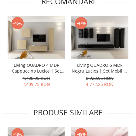
RECOMANDARI
-45%
-47%
Living QUADRO 4 MDF
Living QUADRO 5 MDF
Cappuccino Lucios | Set
Negru Lucios | Set Mobilier
Mobilier Modular
Modular Suspendat
4.408,95 RON
8.923,95 RON
Suspendat Premium
Premium Configurabil
2.409,75 RON
4.772,25 RON
Configurabil pentru un
pentru un Living Modern
Living Modern Fără
Fără Mânere/Push to Open
Mânere/Push to Open -
- Hulgo Mobili
Hulgo Mobili
PRODUSE SIMILARE
-48%
-48%