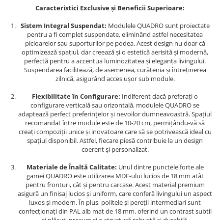
Caracteristici Exclusive și Beneficii Superioare:
Sistem Integral Suspendat:
Modulele QUADRO sunt proiectate
pentru a fi complet suspendate, eliminând astfel necesitatea
picioarelor sau suporturilor pe podea. Acest design nu doar că
optimizează spațiul, dar creează și o estetică aerisită și modernă,
perfectă pentru a accentua luminozitatea și eleganța livingului.
Suspendarea facilitează, de asemenea, curățenia și întreținerea
zilnică, asigurând acces ușor sub module.
Flexibilitate în Configurare:
Indiferent dacă preferați o
configurare verticală sau orizontală, modulele QUADRO se
adaptează perfect preferințelor și nevoilor dumneavoastră. Spațiul
recomandat între module este de 10-20 cm, permițându-vă să
creați compoziții unice și inovatoare care să se potrivească ideal cu
spațiul disponibil. Astfel, fiecare piesă contribuie la un design
coerent și personalizat.
Materiale de Înaltă Calitate:
Unul dintre punctele forte ale
gamei QUADRO este utilizarea MDF-ului lucios de 18 mm atât
pentru fronturi, cât și pentru carcase. Acest material premium
asigură un finisaj lucios și uniform, care conferă livingului un aspect
luxos și modern. În plus, politele și pereții intermediari sunt
confecționați din PAL alb mat de 18 mm, oferind un contrast subtil