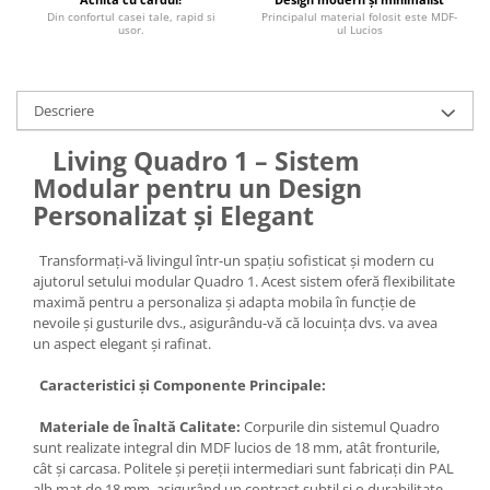
Din confortul casei tale, rapid si
Principalul material folosit este MDF-
usor.
ul Lucios
Descriere
Living Quadro 1 – Sistem
Modular pentru un Design
Personalizat și Elegant
Transformați-vă livingul într-un spațiu sofisticat și modern cu
ajutorul setului modular Quadro 1. Acest sistem oferă flexibilitate
maximă pentru a personaliza și adapta mobila în funcție de
nevoile și gusturile dvs., asigurându-vă că locuința dvs. va avea
un aspect elegant și rafinat.
Caracteristici și Componente Principale:
Materiale de Înaltă Calitate:
Corpurile din sistemul Quadro
sunt realizate integral din MDF lucios de 18 mm, atât fronturile,
cât și carcasa. Politele și pereții intermediari sunt fabricați din PAL
alb mat de 18 mm, asigurând un contrast subtil și o durabilitate