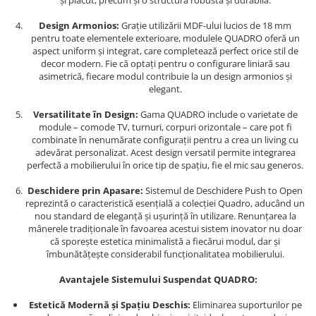
și plăcut, precum și o structură robustă și durabilă.
Design Armonios:
Grație utilizării MDF-ului lucios de 18 mm
pentru toate elementele exterioare, modulele QUADRO oferă un
aspect uniform și integrat, care completează perfect orice stil de
decor modern. Fie că optați pentru o configurare liniară sau
asimetrică, fiecare modul contribuie la un design armonios și
elegant.
Versatilitate în Design:
Gama QUADRO include o varietate de
module – comode TV, turnuri, corpuri orizontale – care pot fi
combinate în nenumărate configurații pentru a crea un living cu
adevărat personalizat. Acest design versatil permite integrarea
perfectă a mobilierului în orice tip de spațiu, fie el mic sau generos.
Deschidere prin Apasare:
Sistemul de Deschidere Push to Open
reprezintă o caracteristică esențială a colecției Quadro, aducând un
nou standard de eleganță și ușurință în utilizare. Renunțarea la
mânerele tradiționale în favoarea acestui sistem inovator nu doar
că sporește estetica minimalistă a fiecărui modul, dar și
îmbunătățește considerabil funcționalitatea mobilierului.
Avantajele Sistemului Suspendat QUADRO:
Estetică Modernă și Spațiu Deschis:
Eliminarea suporturilor pe