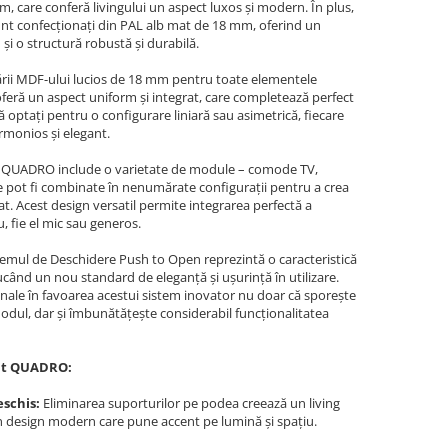
orm, care conferă livingului un aspect luxos și modern. În plus,
 sunt confecționați din PAL alb mat de 18 mm, oferind un
 și o structură robustă și durabilă.
zării MDF-ului lucios de 18 mm pentru toate elementele
eră un aspect uniform și integrat, care completează perfect
ă optați pentru o configurare liniară sau asimetrică, fiecare
rmonios și elegant.
UADRO include o varietate de module – comode TV,
re pot fi combinate în nenumărate configurații pentru a crea
at. Acest design versatil permite integrarea perfectă a
u, fie el mic sau generos.
temul de Deschidere Push to Open reprezintă o caracteristică
ucând un nou standard de eleganță și ușurință în utilizare.
nale în favoarea acestui sistem inovator nu doar că sporește
modul, dar și îmbunătățește considerabil funcționalitatea
at QUADRO:
eschis:
Eliminarea suporturilor pe podea creează un living
 un design modern care pune accent pe lumină și spațiu.