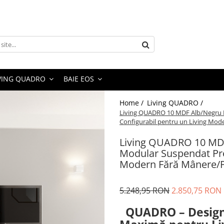
VING QUADRO
BAIE EOS
Home /
Living QUADRO /
Living QUADRO 10 MDF Alb/Negru L
Configurabil pentru un Living Mod
Living QUADRO 10 MDF 
Modular Suspendat Pre
Modern Fără Mânere/P
5.248,95 RON
2.850,75 RON
QUADRO – Design S