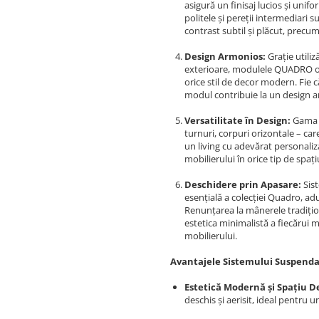
asigură un finisaj lucios și unif
politele și pereții intermediari
contrast subtil și plăcut, precum
Design Armonios:
Grație utili
exterioare, modulele QUADRO of
orice stil de decor modern. Fie c
modul contribuie la un design a
Versatilitate în Design:
Gama Q
turnuri, corpuri orizontale – ca
un living cu adevărat personaliz
mobilierului în orice tip de spați
Deschidere prin Apasare:
Sis
esențială a colecției Quadro, ad
Renunțarea la mânerele tradițio
estetica minimalistă a fiecărui 
mobilierului.
Avantajele Sistemului Suspend
Estetică Modernă și Spațiu D
deschis și aerisit, ideal pentru