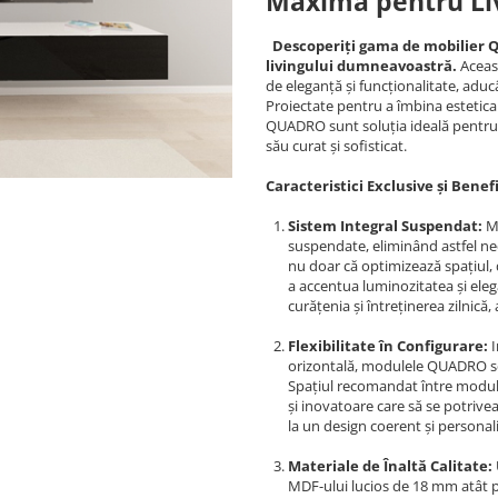
Maximă pentru Li
Descoperiți gama de mobilier 
livingului dumneavoastră.
Aceas
de eleganță și funcționalitate, aduc
Proiectate pentru a îmbina estetica 
QUADRO sunt soluția ideală pentru
său curat și sofisticat.
Caracteristici Exclusive și Benef
Sistem Integral Suspendat:
Mo
suspendate, eliminând astfel ne
nu doar că optimizează spațiul, 
a accentua luminozitatea și eleg
curățenia și întreținerea zilnic
Flexibilitate în Configurare:
I
orizontală, modulele QUADRO se
Spațiul recomandat între module
și inovatoare care să se potriveas
la un design coerent și personali
Materiale de Înaltă Calitate:
MDF-ului lucios de 18 mm atât p