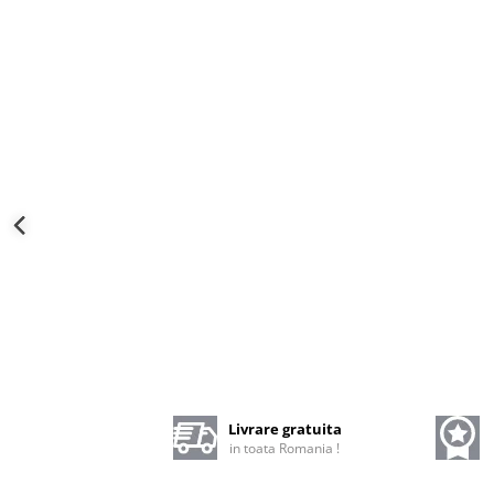
Livrare gratuita
in toata Romania !