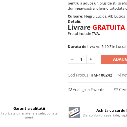
pentru a aduce un plus de stil și ef
dumneavoastră, oferind totodată o e
Culoare:
Negru Lucios, Alb Lucios
Detalii:
Livrare
GRATUITA
Pretul include
TVA.
Durata de livrare:
5-10 Zile Lucra
ADAUG
Cod Produs:
HM-100242
Ai ne
Adauga la Favorite
Cere 
Garantia calitatii
Achita cu cardul
Fabricate din materiale selectionate
Din confortul casei tale, rapi
atent