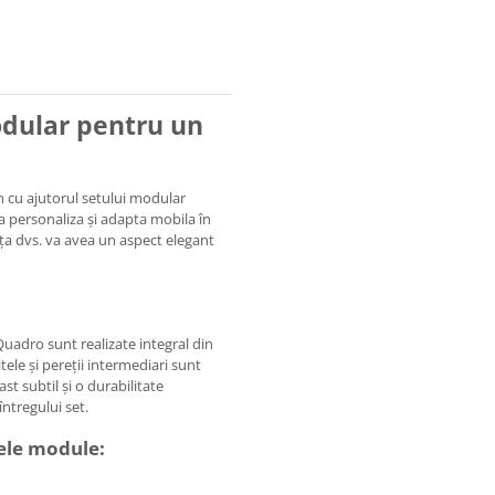
dular pentru un
n cu ajutorul setului modular
a personaliza și adapta mobila în
nța dvs. va avea un aspect elegant
uadro sunt realizate integral din
tele și pereții intermediari sunt
t subtil și o durabilitate
ntregului set.
ele module: