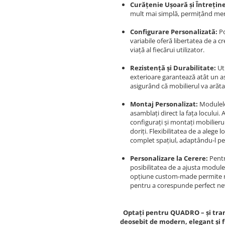
Curățenie Ușoară și Întrețin
mult mai simplă, permițând menți
Configurare Personalizată:
Po
variabile oferă libertatea de a cr
viață al fiecărui utilizator.
Rezistență și Durabilitate:
Ut
exterioare garantează atât un as
asigurând că mobilierul va arăt
Montaj Personalizat:
Modulele 
asamblați direct la fața locului.
configurați și montați mobilieru
doriți. Flexibilitatea de a alege
complet spațiul, adaptându-l per
Personalizare la Cerere:
Pentr
posibilitatea de a ajusta modulel
opțiune custom-made permite mod
pentru a corespunde perfect n
Optați pentru QUADRO – și tran
deosebit de modern, elegant și 