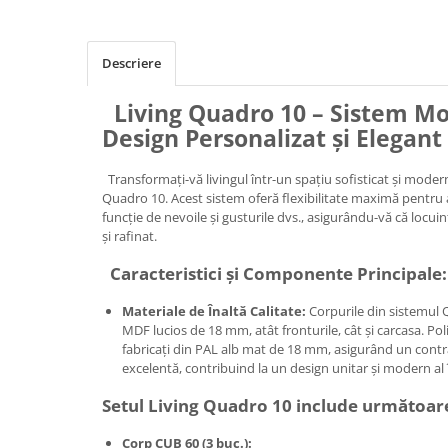
Descriere
Living Quadro 10 – Sistem Mo
Design Personalizat și Elegant
Transformați-vă livingul într-un spațiu sofisticat și moder
Quadro 10. Acest sistem oferă flexibilitate maximă pentru 
funcție de nevoile și gusturile dvs., asigurându-vă că locui
și rafinat.
Caracteristici și Componente Principale:
Materiale de Înaltă Calitate:
Corpurile din sistemul Q
MDF lucios de 18 mm, atât fronturile, cât și carcasa. Poli
fabricați din PAL alb mat de 18 mm, asigurând un contras
excelentă, contribuind la un design unitar și modern al î
Setul Living Quadro 10 include următoar
Corp CUB 60 (3 buc.):