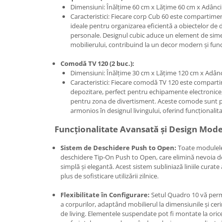
Dimensiuni: Înălțime 60 cm x Lățime 60 cm x Adânc
Caracteristici: Fiecare corp Cub 60 este compartimen
ideale pentru organizarea eficientă a obiectelor de de
personale. Designul cubic aduce un element de simet
mobilierului, contribuind la un decor modern și func
Comodă TV 120 (2 buc.):
Dimensiuni: Înălțime 30 cm x Lățime 120 cm x Adâ
Caracteristici: Fiecare comodă TV 120 este comparti
depozitare, perfect pentru echipamente electronice, c
pentru zona de divertisment. Aceste comode sunt pr
armonios în designul livingului, oferind funcționalitate
Funcționalitate Avansată și Design Mode
Sistem de Deschidere Push to Open:
Toate modulele
deschidere Tip-On Push to Open, care elimină nevoia de
simplă și elegantă. Acest sistem subliniază liniile curate
plus de sofisticare utilizării zilnice.
Flexibilitate în Configurare:
Setul Quadro 10 vă permit
a corpurilor, adaptând mobilierul la dimensiunile și cerin
de living. Elementele suspendate pot fi montate la orice