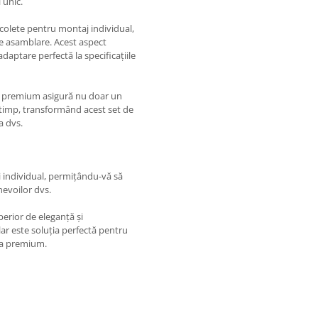
 unic.
colete pentru montaj individual,
i de asamblare. Acest aspect
daptare perfectă la specificațiile
le premium asigură nu doar un
n timp, transformând acest set de
a dvs.
 individual, permițându-vă să
nevoilor dvs.
erior de eleganță și
lar este soluția perfectă pentru
tea premium.