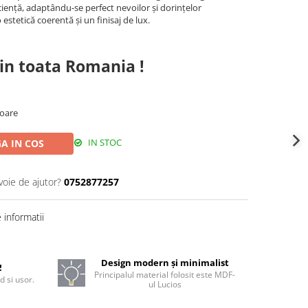
iciență, adaptându-se perfect nevoilor și dorințelor
stetică coerentă și un finisaj de lux.
in toata Romania !
toare
IN STOC
A IN COS
voie de ajutor?
0752877257
informatii
Design modern și minimalist
!
Principalul material folosit este MDF-
d si usor.
ul Lucios