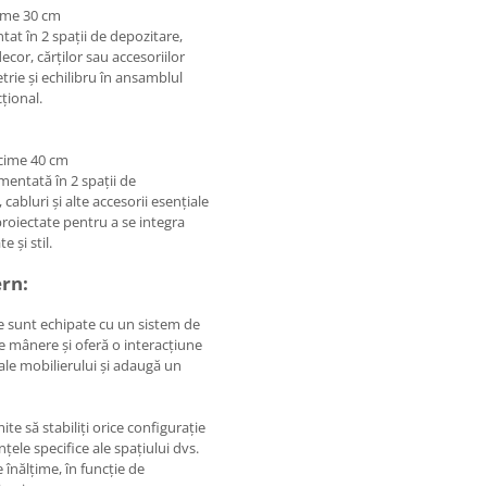
ime 30 cm
tat în 2 spații de depozitare,
cor, cărților sau accesoriilor
rie și echilibru în ansamblul
țional.
ncime 40 cm
mentată în 2 spații de
abluri și alte accesorii esențiale
oiectate pentru a se integra
 și stil.
rn:
 sunt echipate cu un sistem de
 mânere și oferă o interacțiune
 ale mobilierului și adaugă un
e să stabiliți orice configurație
țele specifice ale spațiului dvs.
 înălțime, în funcție de