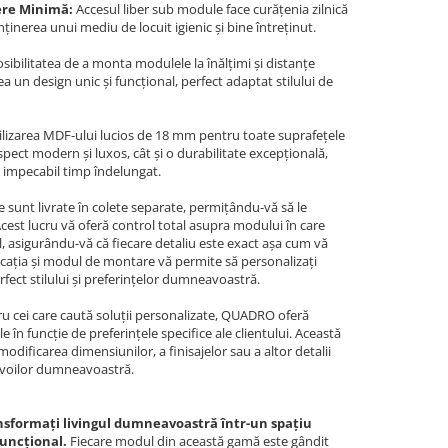
ere Minimă:
Accesul liber sub module face curățenia zilnică
nerea unui mediu de locuit igienic și bine întreținut.
sibilitatea de a monta modulele la înălțimi și distanțe
ea un design unic și funcțional, perfect adaptat stilului de
ilizarea MDF-ului lucios de 18 mm pentru toate suprafețele
pect modern și luxos, cât și o durabilitate excepțională,
a impecabil timp îndelungat.
sunt livrate în colete separate, permițându-vă să le
 Acest lucru vă oferă control total asupra modului în care
l, asigurându-vă că fiecare detaliu este exact așa cum vă
 locația și modul de montare vă permite să personalizați
fect stilului și preferințelor dumneavoastră.
u cei care caută soluții personalizate, QUADRO oferă
e în funcție de preferințele specifice ale clientului. Această
ificarea dimensiunilor, a finisajelor sau a altor detalii
evoilor dumneavoastră.
sformați livingul dumneavoastră într-un spațiu
funcțional.
Fiecare modul din această gamă este gândit