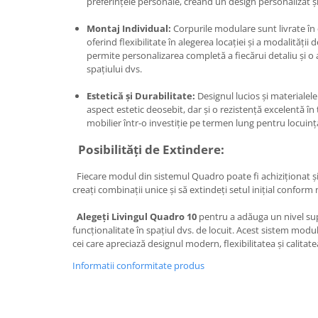
preferințele personale, creând un design personalizat și
Montaj Individual:
Corpurile modulare sunt livrate în 
oferind flexibilitate în alegerea locației și a modalități
permite personalizarea completă a fiecărui detaliu și o a
spațiului dvs.
Estetică și Durabilitate:
Designul lucios și materiale
aspect estetic deosebit, dar și o rezistență excelentă î
mobilier într-o investiție pe termen lung pentru locuinț
Posibilități de Extindere:
Fiecare modul din sistemul Quadro poate fi achiziționat și
creați combinații unice și să extindeți setul inițial conform 
Alegeți Livingul Quadro 10
pentru a adăuga un nivel sup
funcționalitate în spațiul dvs. de locuit. Acest sistem modu
cei care apreciază designul modern, flexibilitatea și calita
Informatii conformitate produs