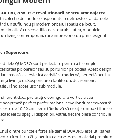
vingul Modern
QUADRO, o soluție revoluționară pentru amenajarea
tă colecție de module suspendate redefinește standardele
ând un suflu nou și modern oricărui spațiu de locuit.
minimalistă cu versatilitatea și durabilitatea, modulele
 un living contemporan, care impresionează prin designul
icii Superioare:
dulele QUADRO sunt proiectate pentru a fi complet
cesitatea picioarelor sau suporturilor pe podea. Acest design
dar creează și o estetică aerisită și modernă, perfectă pentru
anța livingului. Suspendarea facilitează, de asemenea,
ă, asigurând acces ușor sub module.
ndiferent dacă preferați o configurare verticală sau
 adaptează perfect preferințelor și nevoilor dumneavoastră.
 este de 10-20 cm, permițându-vă să creați compoziții unice
că ideal cu spațiul disponibil. Astfel, fiecare piesă contribuie
zat.
Unul dintre punctele forte ale gamei QUADRO este utilizarea
entru fronturi, cât și pentru carcase. Acest material premium