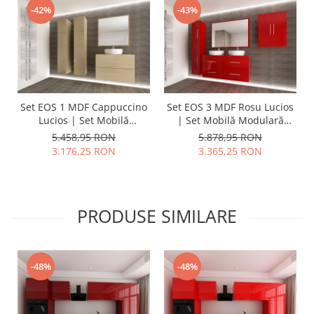
-42%
-43%
Set EOS 1 MDF Cappuccino
Set EOS 3 MDF Rosu Lucios
Lucios | Set Mobilă
| Set Mobilă Modulară
Modulară Suspendată
Suspendată pentru Baie |
5.458,95 RON
5.878,95 RON
pentru Baie | Mobilier
Mobilier Premium, Modern,
3.176,25 RON
3.365,25 RON
Premium, Modern,
Configurabil și
Configurabil și
Personalizabil - Hulgo
Personalizabil - Hulgo
Mobili
Mobili
PRODUSE SIMILARE
-48%
-48%