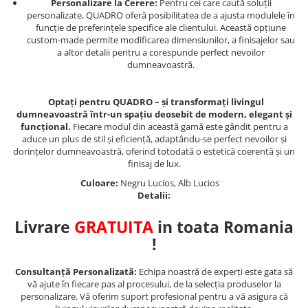
Personalizare la Cerere:
Pentru cei care caută soluții
personalizate, QUADRO oferă posibilitatea de a ajusta modulele în
funcție de preferințele specifice ale clientului. Această opțiune
custom-made permite modificarea dimensiunilor, a finisajelor sau
a altor detalii pentru a corespunde perfect nevoilor
dumneavoastră.
Optați pentru QUADRO – și transformați livingul
dumneavoastră într-un spațiu deosebit de modern, elegant și
funcțional.
Fiecare modul din această gamă este gândit pentru a
aduce un plus de stil și eficiență, adaptându-se perfect nevoilor și
dorințelor dumneavoastră, oferind totodată o estetică coerentă și un
finisaj de lux.
Culoare:
Negru Lucios, Alb Lucios
Detalii:
Livrare
GRATUITA
in toata Romania
!
Consultanță Personalizată:
Echipa noastră de experți este gata să
vă ajute în fiecare pas al procesului, de la selecția produselor la
personalizare. Vă oferim suport profesional pentru a vă asigura că