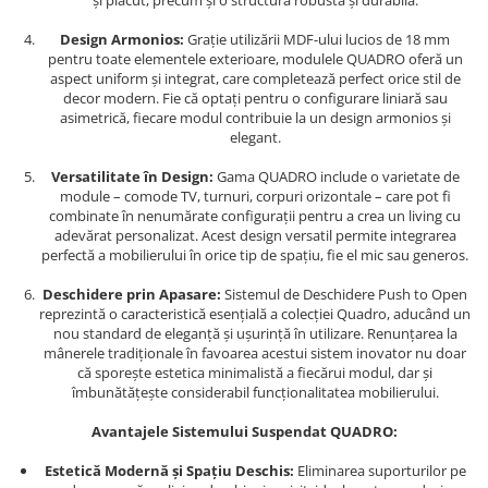
și plăcut, precum și o structură robustă și durabilă.
Design Armonios:
Grație utilizării MDF-ului lucios de 18 mm
pentru toate elementele exterioare, modulele QUADRO oferă un
aspect uniform și integrat, care completează perfect orice stil de
decor modern. Fie că optați pentru o configurare liniară sau
asimetrică, fiecare modul contribuie la un design armonios și
elegant.
Versatilitate în Design:
Gama QUADRO include o varietate de
module – comode TV, turnuri, corpuri orizontale – care pot fi
combinate în nenumărate configurații pentru a crea un living cu
adevărat personalizat. Acest design versatil permite integrarea
perfectă a mobilierului în orice tip de spațiu, fie el mic sau generos.
Deschidere prin Apasare:
Sistemul de Deschidere Push to Open
reprezintă o caracteristică esențială a colecției Quadro, aducând un
nou standard de eleganță și ușurință în utilizare. Renunțarea la
mânerele tradiționale în favoarea acestui sistem inovator nu doar
că sporește estetica minimalistă a fiecărui modul, dar și
îmbunătățește considerabil funcționalitatea mobilierului.
Avantajele Sistemului Suspendat QUADRO:
Estetică Modernă și Spațiu Deschis:
Eliminarea suporturilor pe