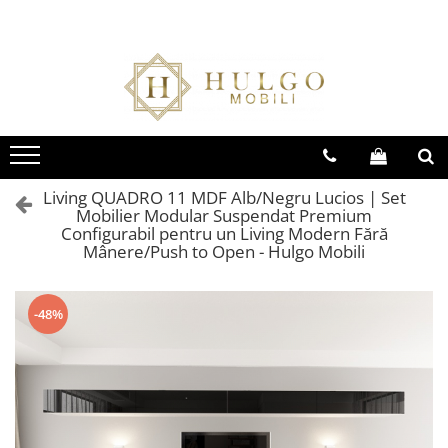
Bucatarie EVORA
Bucatarie BLANCA
Living QUADRO
Baie EOS
Colectia EVORA
Colectia BLANCA
Colectia QUADRO
Colectia EOS
Seturi Bucatarie Evora
Seturi Bucatarie Blanca
Seturi Living QUADRO
Seturi Baie Eos
Corpuri Evora
Corpuri Blanca
Corpuri QUADRO
Corpuri Baie Eos
Living QUADRO 11 MDF Alb/Negru Lucios | Set
Mobilier Modular Suspendat Premium
Configurabil pentru un Living Modern Fără
Mânere/Push to Open - Hulgo Mobili
-48%