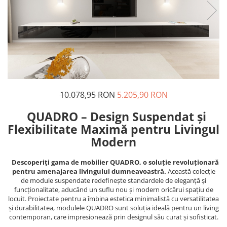
10.078,95 RON
5.205,90 RON
QUADRO – Design Suspendat și
Flexibilitate Maximă pentru Livingul
Modern
Descoperiți gama de mobilier QUADRO, o soluție revoluționară
pentru amenajarea livingului dumneavoastră.
Această colecție
de module suspendate redefinește standardele de eleganță și
funcționalitate, aducând un suflu nou și modern oricărui spațiu de
locuit. Proiectate pentru a îmbina estetica minimalistă cu versatilitatea
și durabilitatea, modulele QUADRO sunt soluția ideală pentru un living
contemporan, care impresionează prin designul său curat și sofisticat.