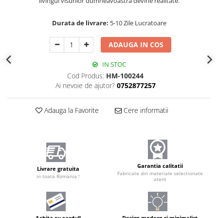
livingul visurilor dumneavoastră devine realitate.
Durata de livrare:
5-10 Zile Lucratoare
ADAUGA IN COS
IN STOC
Cod Produs:
HM-100244
Ai nevoie de ajutor?
0752877257
Adauga la Favorite
Cere informatii
Garantia calitatii
Livrare gratuita
Fabricate din materiale selectionate
in toata Romania !
atent
Achita cu cardul!
Design modern și minimalist