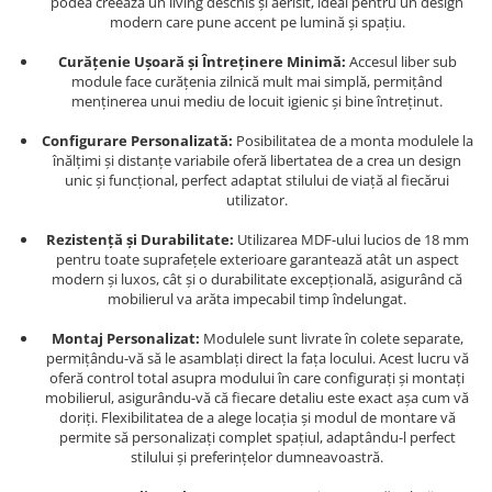
podea creează un living deschis și aerisit, ideal pentru un design
modern care pune accent pe lumină și spațiu.
Curățenie Ușoară și Întreținere Minimă:
Accesul liber sub
module face curățenia zilnică mult mai simplă, permițând
menținerea unui mediu de locuit igienic și bine întreținut.
Configurare Personalizată:
Posibilitatea de a monta modulele la
înălțimi și distanțe variabile oferă libertatea de a crea un design
unic și funcțional, perfect adaptat stilului de viață al fiecărui
utilizator.
Rezistență și Durabilitate:
Utilizarea MDF-ului lucios de 18 mm
pentru toate suprafețele exterioare garantează atât un aspect
modern și luxos, cât și o durabilitate excepțională, asigurând că
mobilierul va arăta impecabil timp îndelungat.
Montaj Personalizat:
Modulele sunt livrate în colete separate,
permițându-vă să le asamblați direct la fața locului. Acest lucru vă
oferă control total asupra modului în care configurați și montați
mobilierul, asigurându-vă că fiecare detaliu este exact așa cum vă
doriți. Flexibilitatea de a alege locația și modul de montare vă
permite să personalizați complet spațiul, adaptându-l perfect
stilului și preferințelor dumneavoastră.