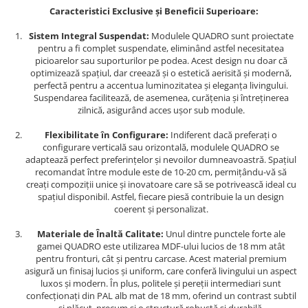
Caracteristici Exclusive și Beneficii Superioare:
Sistem Integral Suspendat:
Modulele QUADRO sunt proiectate
pentru a fi complet suspendate, eliminând astfel necesitatea
picioarelor sau suporturilor pe podea. Acest design nu doar că
optimizează spațiul, dar creează și o estetică aerisită și modernă,
perfectă pentru a accentua luminozitatea și eleganța livingului.
Suspendarea facilitează, de asemenea, curățenia și întreținerea
zilnică, asigurând acces ușor sub module.
Flexibilitate în Configurare:
Indiferent dacă preferați o
configurare verticală sau orizontală, modulele QUADRO se
adaptează perfect preferințelor și nevoilor dumneavoastră. Spațiul
recomandat între module este de 10-20 cm, permițându-vă să
creați compoziții unice și inovatoare care să se potrivească ideal cu
spațiul disponibil. Astfel, fiecare piesă contribuie la un design
coerent și personalizat.
Materiale de Înaltă Calitate:
Unul dintre punctele forte ale
gamei QUADRO este utilizarea MDF-ului lucios de 18 mm atât
pentru fronturi, cât și pentru carcase. Acest material premium
asigură un finisaj lucios și uniform, care conferă livingului un aspect
luxos și modern. În plus, politele și pereții intermediari sunt
confecționați din PAL alb mat de 18 mm, oferind un contrast subtil