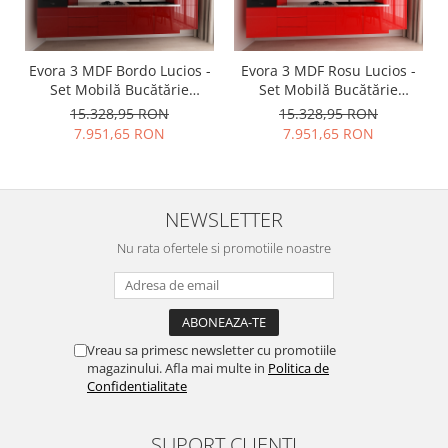
Evora 3 MDF Bordo Lucios -
Evora 3 MDF Rosu Lucios -
Set Mobilă Bucătărie
Set Mobilă Bucătărie
Modulară Modernă MDF
Modulară Modernă MDF
15.328,95 RON
15.328,95 RON
3.6m Premium
3.6m Premium
7.951,65 RON
7.951,65 RON
Configurabilă Deschidere
Configurabilă Deschidere
Prin Apăsare Fără
Prin Apăsare Fără
Mânere/Push to Open
Mânere/Push to Open
Design Integral Suspendat
Design Integral Suspendat
NEWSLETTER
Personalizabil - Hulgo
Personalizabil - Hulgo
Mobili
Mobili
Nu rata ofertele si promotiile noastre
Vreau sa primesc newsletter cu promotiile
magazinului. Afla mai multe in
Politica de
Confidentialitate
SUPORT CLIENTI