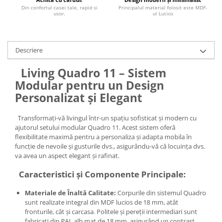
Din confortul casei tale, rapid si
Principalul material folosit este MDF-
usor.
ul Lucios
Descriere
Living Quadro 11 – Sistem
Modular pentru un Design
Personalizat și Elegant
Transformați-vă livingul într-un spațiu sofisticat și modern cu
ajutorul setului modular Quadro 11. Acest sistem oferă
flexibilitate maximă pentru a personaliza și adapta mobila în
funcție de nevoile și gusturile dvs., asigurându-vă că locuința dvs.
va avea un aspect elegant și rafinat.
Caracteristici și Componente Principale:
Materiale de Înaltă Calitate:
Corpurile din sistemul Quadro
sunt realizate integral din MDF lucios de 18 mm, atât
fronturile, cât și carcasa. Politele și pereții intermediari sunt
fabricați din PAL alb mat de 18 mm, asigurând un contrast