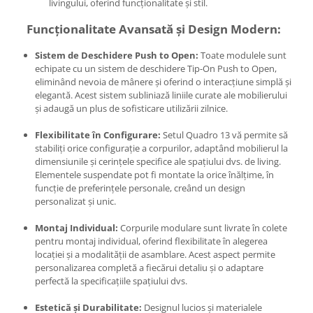
livingului, oferind funcționalitate și stil.
Funcționalitate Avansată și Design Modern:
Sistem de Deschidere Push to Open:
Toate modulele sunt
echipate cu un sistem de deschidere Tip-On Push to Open,
eliminând nevoia de mânere și oferind o interacțiune simplă și
elegantă. Acest sistem subliniază liniile curate ale mobilierului
și adaugă un plus de sofisticare utilizării zilnice.
Flexibilitate în Configurare:
Setul Quadro 13 vă permite să
stabiliți orice configurație a corpurilor, adaptând mobilierul la
dimensiunile și cerințele specifice ale spațiului dvs. de living.
Elementele suspendate pot fi montate la orice înălțime, în
funcție de preferințele personale, creând un design
personalizat și unic.
Montaj Individual:
Corpurile modulare sunt livrate în colete
pentru montaj individual, oferind flexibilitate în alegerea
locației și a modalității de asamblare. Acest aspect permite
personalizarea completă a fiecărui detaliu și o adaptare
perfectă la specificațiile spațiului dvs.
Estetică și Durabilitate:
Designul lucios și materialele