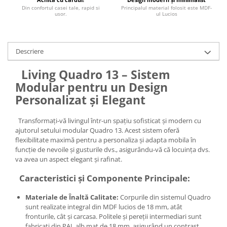
Din confortul casei tale, rapid si
Principalul material folosit este MDF-
usor.
ul Lucios
Descriere
Living Quadro 13 – Sistem
Modular pentru un Design
Personalizat și Elegant
Transformați-vă livingul într-un spațiu sofisticat și modern cu
ajutorul setului modular Quadro 13. Acest sistem oferă
flexibilitate maximă pentru a personaliza și adapta mobila în
funcție de nevoile și gusturile dvs., asigurându-vă că locuința dvs.
va avea un aspect elegant și rafinat.
Caracteristici și Componente Principale:
Materiale de Înaltă Calitate:
Corpurile din sistemul Quadro
sunt realizate integral din MDF lucios de 18 mm, atât
fronturile, cât și carcasa. Politele și pereții intermediari sunt
fabricați din PAL alb mat de 18 mm, asigurând un contrast