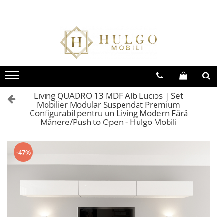
Bucatarie EVORA
Bucatarie BLANCA
Living QUADRO
Baie EOS
Colectia EVORA
Colectia BLANCA
Colectia QUADRO
Colectia EOS
Seturi Bucatarie Evora
Seturi Bucatarie Blanca
Seturi Living QUADRO
Seturi Baie Eos
Corpuri Evora
Corpuri Blanca
Corpuri QUADRO
Corpuri Baie Eos
Living QUADRO 13 MDF Alb Lucios | Set
Mobilier Modular Suspendat Premium
Configurabil pentru un Living Modern Fără
Mânere/Push to Open - Hulgo Mobili
-47%