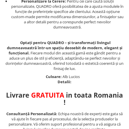
Personalizare la Cerere:
Pentru cei care caută soluții
personalizate, QUADRO oferă posibilitatea de a ajusta modulele în
funcție de preferințele specifice ale clientului. Această opțiune
custom-made permite modificarea dimensiunilor, a finisajelor sau
a altor detalii pentru a corespunde perfect nevoilor
dumneavoastră.
Optați pentru QUADRO – și transformați livingul
dumneavoastră într-un spațiu deosebit de modern, elegant și
funcțional.
Fiecare modul din această gamă este gândit pentru a
aduce un plus de stil și eficiență, adaptându-se perfect nevoilor și
dorințelor dumneavoastră, oferind totodată o estetică coerentă și un
finisaj de lux.
Culoare:
Alb Lucios
Detalii:
Livrare
GRATUITA
in toata Romania
!
Consultanță Personalizată:
Echipa noastră de experți este gata să
vă ajute în fiecare pas al procesului, de la selecția produselor la
personalizare. Vă oferim suport profesional pentru a vă asigura că