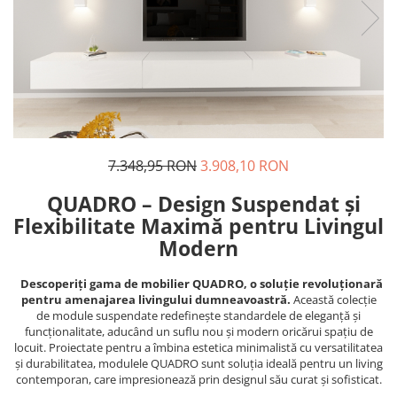
7.348,95 RON
3.908,10 RON
QUADRO – Design Suspendat și
Flexibilitate Maximă pentru Livingul
Modern
Descoperiți gama de mobilier QUADRO, o soluție revoluționară
pentru amenajarea livingului dumneavoastră.
Această colecție
de module suspendate redefinește standardele de eleganță și
funcționalitate, aducând un suflu nou și modern oricărui spațiu de
locuit. Proiectate pentru a îmbina estetica minimalistă cu versatilitatea
și durabilitatea, modulele QUADRO sunt soluția ideală pentru un living
contemporan, care impresionează prin designul său curat și sofisticat.