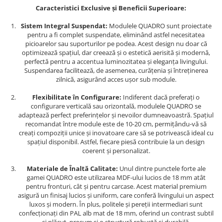
Caracteristici Exclusive și Beneficii Superioare:
Sistem Integral Suspendat:
Modulele QUADRO sunt proiectate
pentru a fi complet suspendate, eliminând astfel necesitatea
picioarelor sau suporturilor pe podea. Acest design nu doar că
optimizează spațiul, dar creează și o estetică aerisită și modernă,
perfectă pentru a accentua luminozitatea și eleganța livingului.
Suspendarea facilitează, de asemenea, curățenia și întreținerea
zilnică, asigurând acces ușor sub module.
Flexibilitate în Configurare:
Indiferent dacă preferați o
configurare verticală sau orizontală, modulele QUADRO se
adaptează perfect preferințelor și nevoilor dumneavoastră. Spațiul
recomandat între module este de 10-20 cm, permițându-vă să
creați compoziții unice și inovatoare care să se potrivească ideal cu
spațiul disponibil. Astfel, fiecare piesă contribuie la un design
coerent și personalizat.
Materiale de Înaltă Calitate:
Unul dintre punctele forte ale
gamei QUADRO este utilizarea MDF-ului lucios de 18 mm atât
pentru fronturi, cât și pentru carcase. Acest material premium
asigură un finisaj lucios și uniform, care conferă livingului un aspect
luxos și modern. În plus, politele și pereții intermediari sunt
confecționați din PAL alb mat de 18 mm, oferind un contrast subtil