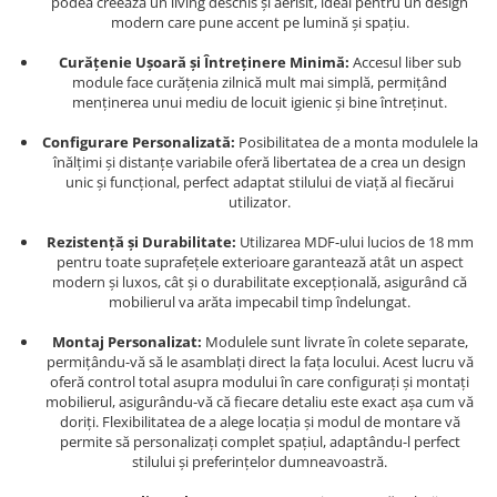
podea creează un living deschis și aerisit, ideal pentru un design
modern care pune accent pe lumină și spațiu.
Curățenie Ușoară și Întreținere Minimă:
Accesul liber sub
module face curățenia zilnică mult mai simplă, permițând
menținerea unui mediu de locuit igienic și bine întreținut.
Configurare Personalizată:
Posibilitatea de a monta modulele la
înălțimi și distanțe variabile oferă libertatea de a crea un design
unic și funcțional, perfect adaptat stilului de viață al fiecărui
utilizator.
Rezistență și Durabilitate:
Utilizarea MDF-ului lucios de 18 mm
pentru toate suprafețele exterioare garantează atât un aspect
modern și luxos, cât și o durabilitate excepțională, asigurând că
mobilierul va arăta impecabil timp îndelungat.
Montaj Personalizat:
Modulele sunt livrate în colete separate,
permițându-vă să le asamblați direct la fața locului. Acest lucru vă
oferă control total asupra modului în care configurați și montați
mobilierul, asigurându-vă că fiecare detaliu este exact așa cum vă
doriți. Flexibilitatea de a alege locația și modul de montare vă
permite să personalizați complet spațiul, adaptându-l perfect
stilului și preferințelor dumneavoastră.