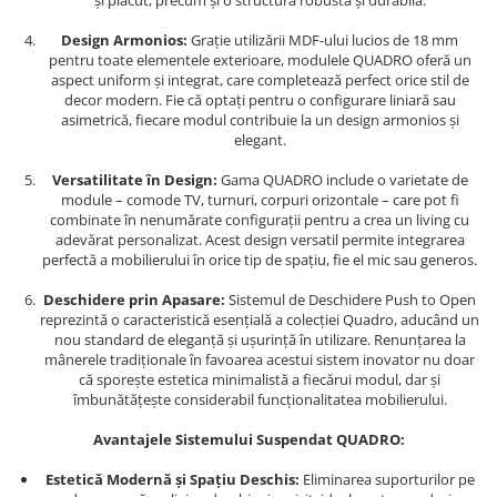
și plăcut, precum și o structură robustă și durabilă.
Design Armonios:
Grație utilizării MDF-ului lucios de 18 mm
pentru toate elementele exterioare, modulele QUADRO oferă un
aspect uniform și integrat, care completează perfect orice stil de
decor modern. Fie că optați pentru o configurare liniară sau
asimetrică, fiecare modul contribuie la un design armonios și
elegant.
Versatilitate în Design:
Gama QUADRO include o varietate de
module – comode TV, turnuri, corpuri orizontale – care pot fi
combinate în nenumărate configurații pentru a crea un living cu
adevărat personalizat. Acest design versatil permite integrarea
perfectă a mobilierului în orice tip de spațiu, fie el mic sau generos.
Deschidere prin Apasare:
Sistemul de Deschidere Push to Open
reprezintă o caracteristică esențială a colecției Quadro, aducând un
nou standard de eleganță și ușurință în utilizare. Renunțarea la
mânerele tradiționale în favoarea acestui sistem inovator nu doar
că sporește estetica minimalistă a fiecărui modul, dar și
îmbunătățește considerabil funcționalitatea mobilierului.
Avantajele Sistemului Suspendat QUADRO:
Estetică Modernă și Spațiu Deschis:
Eliminarea suporturilor pe