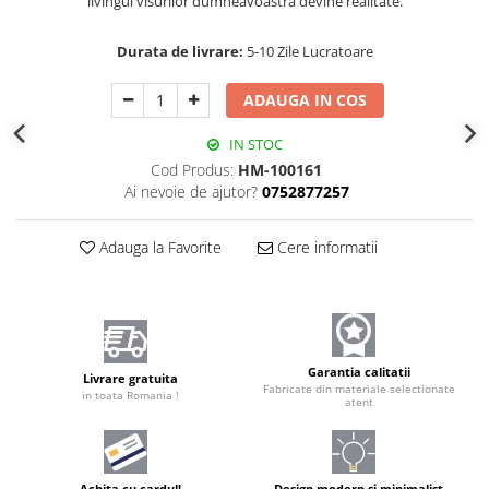
livingul visurilor dumneavoastră devine realitate.
Durata de livrare:
5-10 Zile Lucratoare
ADAUGA IN COS
IN STOC
Cod Produs:
HM-100161
Ai nevoie de ajutor?
0752877257
Adauga la Favorite
Cere informatii
Garantia calitatii
Livrare gratuita
Fabricate din materiale selectionate
in toata Romania !
atent
Achita cu cardul!
Design modern și minimalist