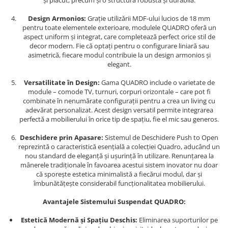
și plăcut, precum și o structură robustă și durabilă.
Design Armonios:
Grație utilizării MDF-ului lucios de 18 mm
pentru toate elementele exterioare, modulele QUADRO oferă un
aspect uniform și integrat, care completează perfect orice stil de
decor modern. Fie că optați pentru o configurare liniară sau
asimetrică, fiecare modul contribuie la un design armonios și
elegant.
Versatilitate în Design:
Gama QUADRO include o varietate de
module – comode TV, turnuri, corpuri orizontale – care pot fi
combinate în nenumărate configurații pentru a crea un living cu
adevărat personalizat. Acest design versatil permite integrarea
perfectă a mobilierului în orice tip de spațiu, fie el mic sau generos.
Deschidere prin Apasare:
Sistemul de Deschidere Push to Open
reprezintă o caracteristică esențială a colecției Quadro, aducând un
nou standard de eleganță și ușurință în utilizare. Renunțarea la
mânerele tradiționale în favoarea acestui sistem inovator nu doar
că sporește estetica minimalistă a fiecărui modul, dar și
îmbunătățește considerabil funcționalitatea mobilierului.
Avantajele Sistemului Suspendat QUADRO:
Estetică Modernă și Spațiu Deschis:
Eliminarea suporturilor pe