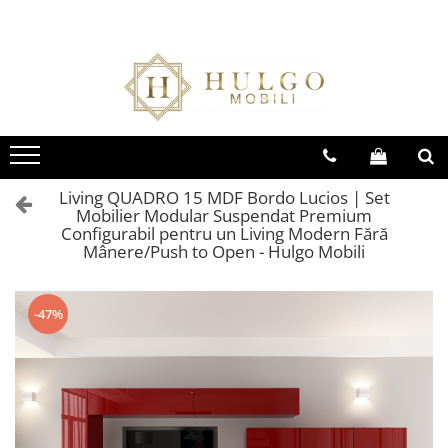
Bucatarie EVORA
Bucatarie BLANCA
Living QUADRO
Baie EOS
Colectia EVORA
Colectia BLANCA
Colectia QUADRO
Colectia EOS
Seturi Bucatarie Evora
Seturi Bucatarie Blanca
Seturi Living QUADRO
Seturi Baie Eos
Corpuri Evora
Corpuri Blanca
Corpuri QUADRO
Corpuri Baie Eos
Living QUADRO 15 MDF Bordo Lucios | Set
Mobilier Modular Suspendat Premium
Configurabil pentru un Living Modern Fără
Mânere/Push to Open - Hulgo Mobili
-47%