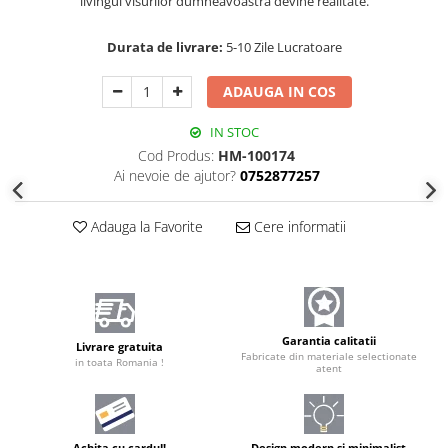
livingul visurilor dumneavoastră devine realitate.
Durata de livrare:
5-10 Zile Lucratoare
ADAUGA IN COS
IN STOC
Cod Produs:
HM-100174
Ai nevoie de ajutor?
0752877257
Adauga la Favorite
Cere informatii
Garantia calitatii
Livrare gratuita
Fabricate din materiale selectionate
in toata Romania !
atent
Achita cu cardul!
Design modern și minimalist