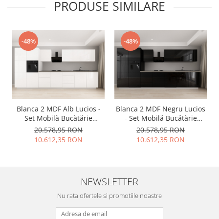
PRODUSE SIMILARE
-48%
-48%
Blanca 2 MDF Alb Lucios -
Blanca 2 MDF Negru Lucios
Set Mobilă Bucătărie
- Set Mobilă Bucătărie
Modulară Modernă MDF
Modulară Modernă MDF
20.578,95 RON
20.578,95 RON
4.2m Premium
4.2m Premium
10.612,35 RON
10.612,35 RON
Configurabilă deschidere
Configurabilă deschidere
prin apăsare Fără
prin apăsare Fără
Mânere/Push to Open
Mânere/Push to Open
design personalizabil -
design personalizabil -
NEWSLETTER
Hulgo Mobili
Hulgo Mobili
Nu rata ofertele si promotiile noastre