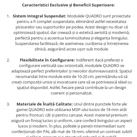
Caracteristici Exclusive și Beneficii Superioare:
Sistem Integral Suspendat:
Modulele QUADRO sunt proiectate
pentru a fi complet suspendate, eliminând astfel necesitatea
picioarelor sau suporturilor pe podea. Acest design nu doar că
optimizează spațiul, dar creează și o estetică aerisită și modernă,
perfectă pentru a accentua luminozitatea și eleganța livingului.
Suspendarea facilitează, de asemenea, curățenia și întreținerea
zilnică, asigurând acces ușor sub module.
Flexibilitate în Configurare:
Indiferent dacă preferați o
configurare verticală sau orizontală, modulele QUADRO se
adaptează perfect preferințelor și nevoilor dumneavoastră. Spațiul
recomandat între module este de 10-20 cm, permițându-vă să
creați compoziții unice și inovatoare care să se potrivească ideal cu
spațiul disponibil. Astfel, fiecare piesă contribuie la un design
coerent și personalizat.
Materiale de Înaltă Calitate:
Unul dintre punctele forte ale
gamei QUADRO este utilizarea MDF-ului lucios de 18 mm atât
pentru fronturi, cât și pentru carcase. Acest material premium
asigură un finisaj lucios și uniform, care conferă livingului un aspect
luxos și modern. În plus, politele și pereții intermediari sunt
confecționați din PAL alb mat de 18 mm, oferind un contrast subtil