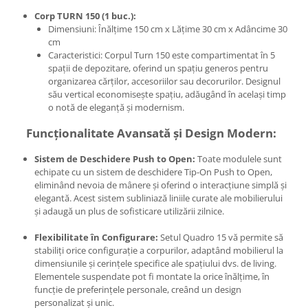
Corp TURN 150 (1 buc.):
Dimensiuni: Înălțime 150 cm x Lățime 30 cm x Adâncime 30
cm
Caracteristici: Corpul Turn 150 este compartimentat în 5
spații de depozitare, oferind un spațiu generos pentru
organizarea cărților, accesoriilor sau decorurilor. Designul
său vertical economisește spațiu, adăugând în același timp
o notă de eleganță și modernism.
Funcționalitate Avansată și Design Modern:
Sistem de Deschidere Push to Open:
Toate modulele sunt
echipate cu un sistem de deschidere Tip-On Push to Open,
eliminând nevoia de mânere și oferind o interacțiune simplă și
elegantă. Acest sistem subliniază liniile curate ale mobilierului
și adaugă un plus de sofisticare utilizării zilnice.
Flexibilitate în Configurare:
Setul Quadro 15 vă permite să
stabiliți orice configurație a corpurilor, adaptând mobilierul la
dimensiunile și cerințele specifice ale spațiului dvs. de living.
Elementele suspendate pot fi montate la orice înălțime, în
funcție de preferințele personale, creând un design
personalizat și unic.