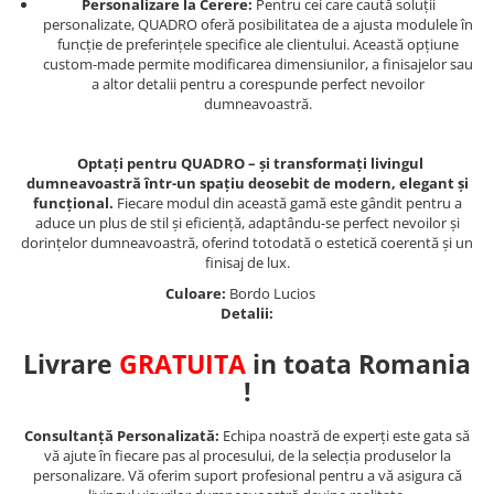
Personalizare la Cerere:
Pentru cei care caută soluții
personalizate, QUADRO oferă posibilitatea de a ajusta modulele în
funcție de preferințele specifice ale clientului. Această opțiune
custom-made permite modificarea dimensiunilor, a finisajelor sau
a altor detalii pentru a corespunde perfect nevoilor
dumneavoastră.
Optați pentru QUADRO – și transformați livingul
dumneavoastră într-un spațiu deosebit de modern, elegant și
funcțional.
Fiecare modul din această gamă este gândit pentru a
aduce un plus de stil și eficiență, adaptându-se perfect nevoilor și
dorințelor dumneavoastră, oferind totodată o estetică coerentă și un
finisaj de lux.
Culoare:
Bordo Lucios
Detalii:
Livrare
GRATUITA
in toata Romania
!
Consultanță Personalizată:
Echipa noastră de experți este gata să
vă ajute în fiecare pas al procesului, de la selecția produselor la
personalizare. Vă oferim suport profesional pentru a vă asigura că