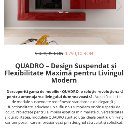
9.028,95 RON
4.790,10 RON
QUADRO – Design Suspendat și
Flexibilitate Maximă pentru Livingul
Modern
Descoperiți gama de mobilier QUADRO, o soluție revoluționară
pentru amenajarea livingului dumneavoastră.
Această colecție
de module suspendate redefinește standardele de eleganță și
funcționalitate, aducând un suflu nou și modern oricărui spațiu de
locuit. Proiectate pentru a îmbina estetica minimalistă cu versatilitatea
și durabilitatea, modulele QUADRO sunt soluția ideală pentru un living
contemporan, care impresionează prin designul său curat și sofisticat.