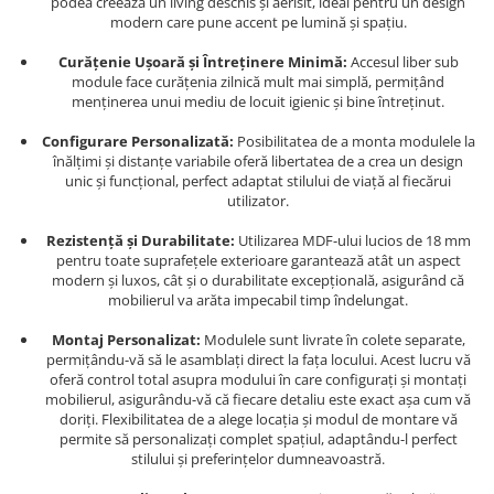
podea creează un living deschis și aerisit, ideal pentru un design
modern care pune accent pe lumină și spațiu.
Curățenie Ușoară și Întreținere Minimă:
Accesul liber sub
module face curățenia zilnică mult mai simplă, permițând
menținerea unui mediu de locuit igienic și bine întreținut.
Configurare Personalizată:
Posibilitatea de a monta modulele la
înălțimi și distanțe variabile oferă libertatea de a crea un design
unic și funcțional, perfect adaptat stilului de viață al fiecărui
utilizator.
Rezistență și Durabilitate:
Utilizarea MDF-ului lucios de 18 mm
pentru toate suprafețele exterioare garantează atât un aspect
modern și luxos, cât și o durabilitate excepțională, asigurând că
mobilierul va arăta impecabil timp îndelungat.
Montaj Personalizat:
Modulele sunt livrate în colete separate,
permițându-vă să le asamblați direct la fața locului. Acest lucru vă
oferă control total asupra modului în care configurați și montați
mobilierul, asigurându-vă că fiecare detaliu este exact așa cum vă
doriți. Flexibilitatea de a alege locația și modul de montare vă
permite să personalizați complet spațiul, adaptându-l perfect
stilului și preferințelor dumneavoastră.