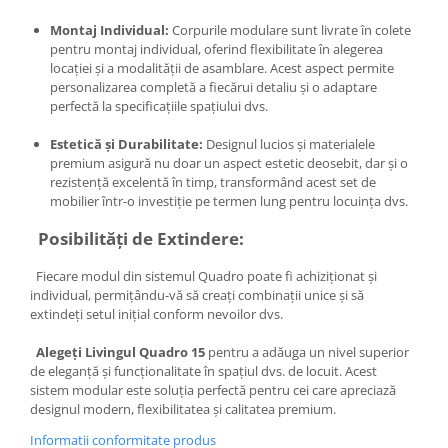
Montaj Individual:
Corpurile modulare sunt livrate în colete
pentru montaj individual, oferind flexibilitate în alegerea
locației și a modalității de asamblare. Acest aspect permite
personalizarea completă a fiecărui detaliu și o adaptare
perfectă la specificațiile spațiului dvs.
Estetică și Durabilitate:
Designul lucios și materialele
premium asigură nu doar un aspect estetic deosebit, dar și o
rezistență excelentă în timp, transformând acest set de
mobilier într-o investiție pe termen lung pentru locuința dvs.
Posibilități de Extindere:
Fiecare modul din sistemul Quadro poate fi achiziționat și
individual, permițându-vă să creați combinații unice și să
extindeți setul inițial conform nevoilor dvs.
Alegeți Livingul Quadro 15
pentru a adăuga un nivel superior
de eleganță și funcționalitate în spațiul dvs. de locuit. Acest
sistem modular este soluția perfectă pentru cei care apreciază
designul modern, flexibilitatea și calitatea premium.
Informatii conformitate produs