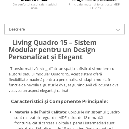
Din confortul casei tale, rapid si
Principalul material folosit este MDF-
usor.
ul Lucios
Descriere
Living Quadro 15 – Sistem
Modular pentru un Design
Personalizat și Elegant
Transformați-vă livingul într-un spațiu sofisticat și modern cu
ajutorul setului modular Quadro 15. Acest sistem oferă
flexibilitate maximă pentru a personaliza și adapta mobila în
funcție de nevoile și gusturile dvs., asigurându-vă că locuința dvs.
va avea un aspect elegant și rafinat.
Caracteristici și Componente Principale:
Materiale de Înaltă Calitate:
Corpurile din sistemul Quadro
sunt realizate integral din MDF lucios de 18 mm, atât
fronturile, cât și carcasa. Politele și pereții intermediari sunt
fabricați din PAL alb mat de 18 mm, asigurând un contrast