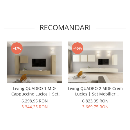
RECOMANDARI
-47%
-46%
Living QUADRO 1 MDF
Living QUADRO 2 MDF Crem
Cappuccino Lucios | Set
Lucios | Set Mobilier
Mobilier Modular
Modular Suspendat
6.298,95 RON
6.823,95 RON
Suspendat Premium
Premium Configurabil
3.344,25 RON
3.669,75 RON
Configurabil pentru un
pentru un Living Modern
Living Modern Fără
Fără Mânere/Push to Open
Mânere/Push to Open -
- Hulgo Mobili
Hulgo Mobili