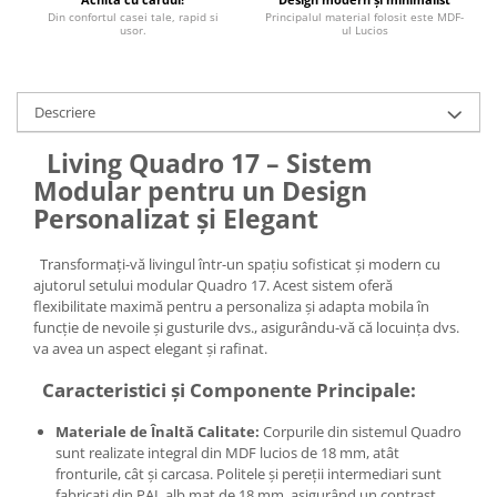
Din confortul casei tale, rapid si
Principalul material folosit este MDF-
usor.
ul Lucios
Descriere
Living Quadro 17 – Sistem
Modular pentru un Design
Personalizat și Elegant
Transformați-vă livingul într-un spațiu sofisticat și modern cu
ajutorul setului modular Quadro 17. Acest sistem oferă
flexibilitate maximă pentru a personaliza și adapta mobila în
funcție de nevoile și gusturile dvs., asigurându-vă că locuința dvs.
va avea un aspect elegant și rafinat.
Caracteristici și Componente Principale:
Materiale de Înaltă Calitate:
Corpurile din sistemul Quadro
sunt realizate integral din MDF lucios de 18 mm, atât
fronturile, cât și carcasa. Politele și pereții intermediari sunt
fabricați din PAL alb mat de 18 mm, asigurând un contrast