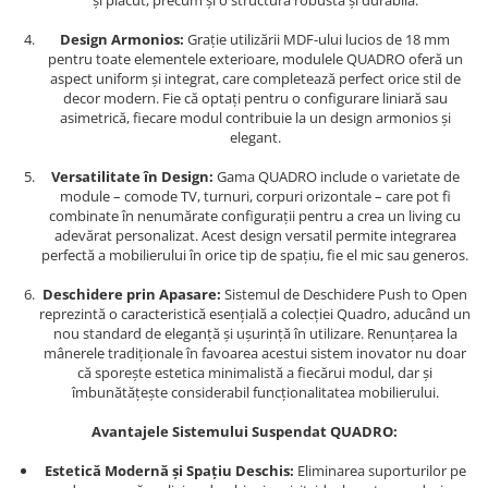
și plăcut, precum și o structură robustă și durabilă.
Design Armonios:
Grație utilizării MDF-ului lucios de 18 mm
pentru toate elementele exterioare, modulele QUADRO oferă un
aspect uniform și integrat, care completează perfect orice stil de
decor modern. Fie că optați pentru o configurare liniară sau
asimetrică, fiecare modul contribuie la un design armonios și
elegant.
Versatilitate în Design:
Gama QUADRO include o varietate de
module – comode TV, turnuri, corpuri orizontale – care pot fi
combinate în nenumărate configurații pentru a crea un living cu
adevărat personalizat. Acest design versatil permite integrarea
perfectă a mobilierului în orice tip de spațiu, fie el mic sau generos.
Deschidere prin Apasare:
Sistemul de Deschidere Push to Open
reprezintă o caracteristică esențială a colecției Quadro, aducând un
nou standard de eleganță și ușurință în utilizare. Renunțarea la
mânerele tradiționale în favoarea acestui sistem inovator nu doar
că sporește estetica minimalistă a fiecărui modul, dar și
îmbunătățește considerabil funcționalitatea mobilierului.
Avantajele Sistemului Suspendat QUADRO:
Estetică Modernă și Spațiu Deschis:
Eliminarea suporturilor pe