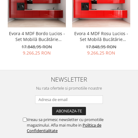
Evora 4 MDF Bordo Lucios -
Evora 4 MDF Rosu Lucios -
Set Mobilă Bucătărie
Set Mobilă Bucătărie
Modulară Modernă MDF
Modulară Modernă MDF
17.848,95 RON
17.848,95 RON
4.8m Premium
4.8m Premium
9.266,25 RON
9.266,25 RON
Configurabilă Deschidere
Configurabilă Deschidere
Prin Apăsare Fără
Prin Apăsare Fără
Mânere/Push to Open
Mânere/Push to Open
Design Integral Suspendat
Design Integral Suspendat
NEWSLETTER
Personalizabil - Hulgo
Personalizabil - Hulgo
Mobili
Mobili
Nu rata ofertele si promotiile noastre
Vreau sa primesc newsletter cu promotiile
magazinului. Afla mai multe in
Politica de
Confidentialitate