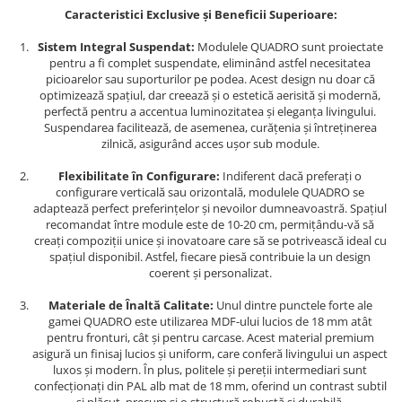
Caracteristici Exclusive și Beneficii Superioare:
Sistem Integral Suspendat:
Modulele QUADRO sunt proiectate
pentru a fi complet suspendate, eliminând astfel necesitatea
picioarelor sau suporturilor pe podea. Acest design nu doar că
optimizează spațiul, dar creează și o estetică aerisită și modernă,
perfectă pentru a accentua luminozitatea și eleganța livingului.
Suspendarea facilitează, de asemenea, curățenia și întreținerea
zilnică, asigurând acces ușor sub module.
Flexibilitate în Configurare:
Indiferent dacă preferați o
configurare verticală sau orizontală, modulele QUADRO se
adaptează perfect preferințelor și nevoilor dumneavoastră. Spațiul
recomandat între module este de 10-20 cm, permițându-vă să
creați compoziții unice și inovatoare care să se potrivească ideal cu
spațiul disponibil. Astfel, fiecare piesă contribuie la un design
coerent și personalizat.
Materiale de Înaltă Calitate:
Unul dintre punctele forte ale
gamei QUADRO este utilizarea MDF-ului lucios de 18 mm atât
pentru fronturi, cât și pentru carcase. Acest material premium
asigură un finisaj lucios și uniform, care conferă livingului un aspect
luxos și modern. În plus, politele și pereții intermediari sunt
confecționați din PAL alb mat de 18 mm, oferind un contrast subtil