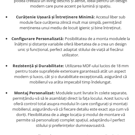
podea creează un living deschis și aerisit, ideal pentru un design
modern care pune accent pe lumină și spațiu.
Curățenie Ușoară și Întreținere Minimă:
Accesul liber sub
module face curățenia zilnică mult mai simplă, permițând
menținerea unui mediu de locuit igienic și bine întreținut.
Configurare Personalizată:
Posibilitatea de a monta modulele la
înălțimi și distanțe variabile oferă libertatea de a crea un design
unic și funcțional, perfect adaptat stilului de viață al fiecărui
utilizator.
Rezistență și Durabilitate:
Utilizarea MDF-ului lucios de 18 mm
pentru toate suprafețele exterioare garantează atât un aspect
modern și luxos, cât și o durabilitate excepțională, asigurând că
mobilierul va arăta impecabil timp îndelungat.
Montaj Personalizat:
Modulele sunt livrate în colete separate,
permițându-vă să le asamblați direct la fața locului. Acest lucru vă
oferă control total asupra modului în care configurați și montați
mobilierul, asigurându-vă că fiecare detaliu este exact așa cum vă
doriți. Flexibilitatea de a alege locația și modul de montare vă
permite să personalizați complet spațiul, adaptându-l perfect
stilului și preferințelor dumneavoastră.