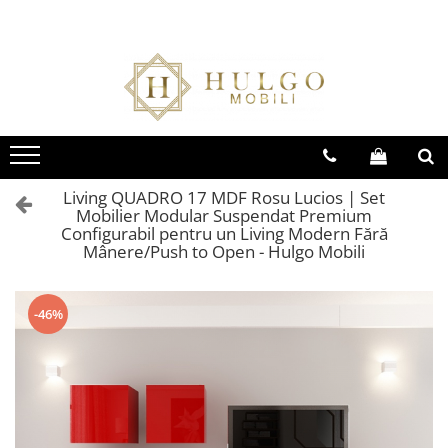
Bucatarie EVORA
Bucatarie BLANCA
Living QUADRO
Baie EOS
Colectia EVORA
Colectia BLANCA
Colectia QUADRO
Colectia EOS
Seturi Bucatarie Evora
Seturi Bucatarie Blanca
Seturi Living QUADRO
Seturi Baie Eos
Corpuri Evora
Corpuri Blanca
Corpuri QUADRO
Corpuri Baie Eos
Living QUADRO 17 MDF Rosu Lucios | Set
Mobilier Modular Suspendat Premium
Configurabil pentru un Living Modern Fără
Mânere/Push to Open - Hulgo Mobili
-46%