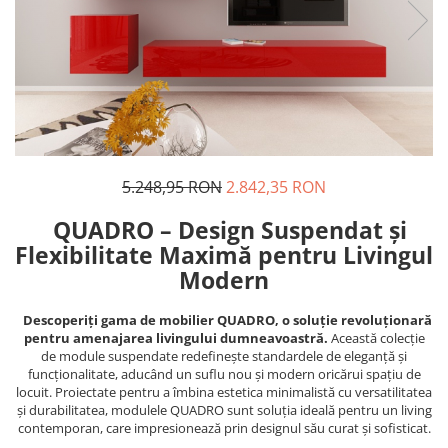
5.248,95 RON
2.842,35 RON
QUADRO – Design Suspendat și
Flexibilitate Maximă pentru Livingul
Modern
Descoperiți gama de mobilier QUADRO, o soluție revoluționară
pentru amenajarea livingului dumneavoastră.
Această colecție
de module suspendate redefinește standardele de eleganță și
funcționalitate, aducând un suflu nou și modern oricărui spațiu de
locuit. Proiectate pentru a îmbina estetica minimalistă cu versatilitatea
și durabilitatea, modulele QUADRO sunt soluția ideală pentru un living
contemporan, care impresionează prin designul său curat și sofisticat.