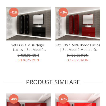
-42%
-42%
Set EOS 1 MDF Negru
Set EOS 1 MDF Bordo Lucios
Lucios | Set Mobilă
| Set Mobilă Modulară
Modulară Suspendată
Suspendată pentru Baie |
5.458,95 RON
5.458,95 RON
pentru Baie | Mobilier
Mobilier Premium, Modern,
3.176,25 RON
3.176,25 RON
Premium, Modern,
Configurabil și
Configurabil și
Personalizabil - Hulgo
Personalizabil - Hulgo
Mobili
Mobili
PRODUSE SIMILARE
-48%
-48%