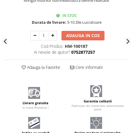
livingul visurilor dumneavoastră devine realitate.
IN STOC
Durata de livrare:
5-10 Zile Lucratoare
ADAUGA IN COS
Cod Produs:
HM-100187
Ai nevoie de ajutor?
0752877257
Adauga la Favorite
Cere informatii
Garantia calitatii
Livrare gratuita
Fabricate din materiale selectionate
in toata Romania !
atent
Achita cu cardul!
Design modern și minimalist