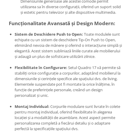
Dimensiunile generoase ale acestei comode permit
utilizarea sa în diverse configurații, oferind un suport solid
și estetic pentru televizor și alte dispozitive multimedia.
Funcționalitate Avansată și Design Modern:
Sistem de Deschidere Push to Open:
Toate modulele sunt
echipate cu un sistem de deschidere Tip-On Push to Open,
eliminând nevoia de mânere și oferind o interacțiune simplă și
elegantă. Acest sistem subliniază liniile curate ale mobilierului
și adaugă un plus de sofisticare utilizării zilnice.
Flexibilitate în Configurare:
Setul Quadro 17 vă permite să
stabiliți orice configurație a corpurilor, adaptând mobilierul la
dimensiunile și cerințele specifice ale spațiului dvs. de living.
Elementele suspendate pot fi montate la orice înălțime, în
funcție de preferințele personale, creând un design
personalizat și unic.
Montaj Individual:
Corpurile modulare sunt livrate în colete
pentru montaj individual, oferind flexibilitate în alegerea
locației și a modalității de asamblare. Acest aspect permite
personalizarea completă a fiecărui detaliu și o adaptare
perfectă la specificațiile spațiului dvs.