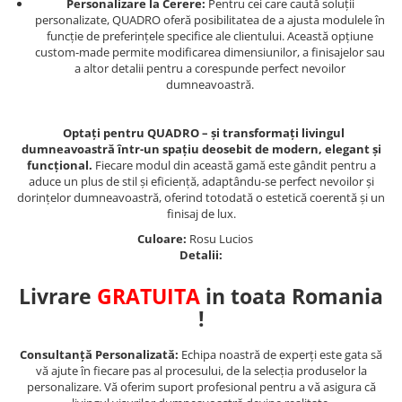
Personalizare la Cerere:
Pentru cei care caută soluții
personalizate, QUADRO oferă posibilitatea de a ajusta modulele în
funcție de preferințele specifice ale clientului. Această opțiune
custom-made permite modificarea dimensiunilor, a finisajelor sau
a altor detalii pentru a corespunde perfect nevoilor
dumneavoastră.
Optați pentru QUADRO – și transformați livingul
dumneavoastră într-un spațiu deosebit de modern, elegant și
funcțional.
Fiecare modul din această gamă este gândit pentru a
aduce un plus de stil și eficiență, adaptându-se perfect nevoilor și
dorințelor dumneavoastră, oferind totodată o estetică coerentă și un
finisaj de lux.
Culoare:
Rosu Lucios
Detalii:
Livrare
GRATUITA
in toata Romania
!
Consultanță Personalizată:
Echipa noastră de experți este gata să
vă ajute în fiecare pas al procesului, de la selecția produselor la
personalizare. Vă oferim suport profesional pentru a vă asigura că