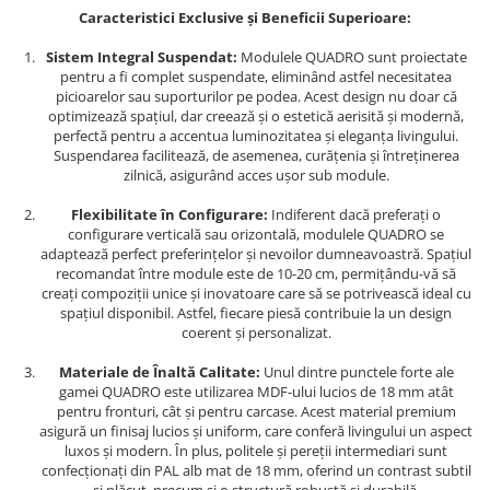
Caracteristici Exclusive și Beneficii Superioare:
Sistem Integral Suspendat:
Modulele QUADRO sunt proiectate
pentru a fi complet suspendate, eliminând astfel necesitatea
picioarelor sau suporturilor pe podea. Acest design nu doar că
optimizează spațiul, dar creează și o estetică aerisită și modernă,
perfectă pentru a accentua luminozitatea și eleganța livingului.
Suspendarea facilitează, de asemenea, curățenia și întreținerea
zilnică, asigurând acces ușor sub module.
Flexibilitate în Configurare:
Indiferent dacă preferați o
configurare verticală sau orizontală, modulele QUADRO se
adaptează perfect preferințelor și nevoilor dumneavoastră. Spațiul
recomandat între module este de 10-20 cm, permițându-vă să
creați compoziții unice și inovatoare care să se potrivească ideal cu
spațiul disponibil. Astfel, fiecare piesă contribuie la un design
coerent și personalizat.
Materiale de Înaltă Calitate:
Unul dintre punctele forte ale
gamei QUADRO este utilizarea MDF-ului lucios de 18 mm atât
pentru fronturi, cât și pentru carcase. Acest material premium
asigură un finisaj lucios și uniform, care conferă livingului un aspect
luxos și modern. În plus, politele și pereții intermediari sunt
confecționați din PAL alb mat de 18 mm, oferind un contrast subtil