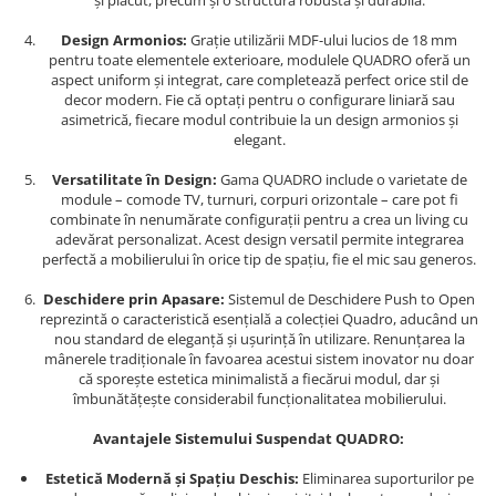
și plăcut, precum și o structură robustă și durabilă.
Design Armonios:
Grație utilizării MDF-ului lucios de 18 mm
pentru toate elementele exterioare, modulele QUADRO oferă un
aspect uniform și integrat, care completează perfect orice stil de
decor modern. Fie că optați pentru o configurare liniară sau
asimetrică, fiecare modul contribuie la un design armonios și
elegant.
Versatilitate în Design:
Gama QUADRO include o varietate de
module – comode TV, turnuri, corpuri orizontale – care pot fi
combinate în nenumărate configurații pentru a crea un living cu
adevărat personalizat. Acest design versatil permite integrarea
perfectă a mobilierului în orice tip de spațiu, fie el mic sau generos.
Deschidere prin Apasare:
Sistemul de Deschidere Push to Open
reprezintă o caracteristică esențială a colecției Quadro, aducând un
nou standard de eleganță și ușurință în utilizare. Renunțarea la
mânerele tradiționale în favoarea acestui sistem inovator nu doar
că sporește estetica minimalistă a fiecărui modul, dar și
îmbunătățește considerabil funcționalitatea mobilierului.
Avantajele Sistemului Suspendat QUADRO:
Estetică Modernă și Spațiu Deschis:
Eliminarea suporturilor pe