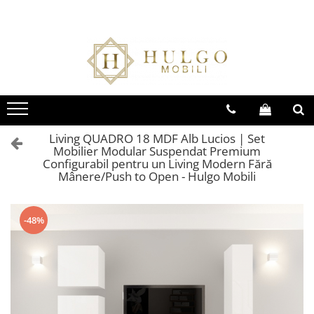
Bucatarie EVORA
Bucatarie BLANCA
Living QUADRO
Baie EOS
Colectia EVORA
Colectia BLANCA
Colectia QUADRO
Colectia EOS
Seturi Bucatarie Evora
Seturi Bucatarie Blanca
Seturi Living QUADRO
Seturi Baie Eos
Corpuri Evora
Corpuri Blanca
Corpuri QUADRO
Corpuri Baie Eos
Living QUADRO 18 MDF Alb Lucios | Set
Mobilier Modular Suspendat Premium
Configurabil pentru un Living Modern Fără
Mânere/Push to Open - Hulgo Mobili
-48%