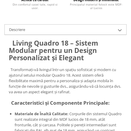
Din confortul casei tale, rapid si
Principalul material folosit este MDF-
usor.
ul Lucios
Descriere
Living Quadro 18 – Sistem
Modular pentru un Design
Personalizat și Elegant
Transformați-vă livingul într-un spațiu sofisticat și modern cu
ajutorul setului modular Quadro 18. Acest sistem oferă
flexibilitate maximă pentru a personaliza și adapta mobila în
funcție de nevoile și gusturile dvs., asigurându-vă că locuința dvs.
va avea un aspect elegant și rafinat.
Caracteristici și Componente Principale:
Materiale de Înaltă Calitate:
Corpurile din sistemul Quadro
sunt realizate integral din MDF lucios de 18 mm, atât
fronturile, cât și carcasa. Politele și pereții intermediari sunt
fabricați din PAL alb mat de 18 mm, asigurând un contrast