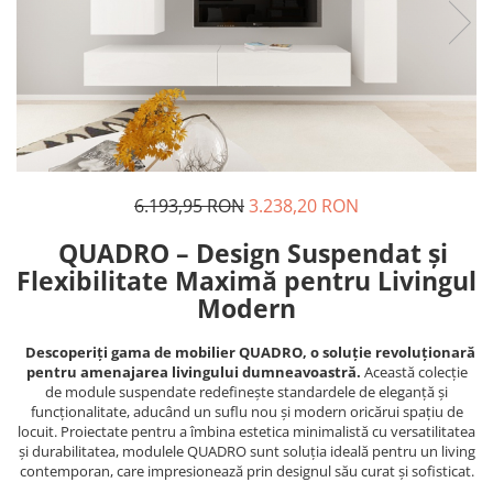
6.193,95 RON
3.238,20 RON
QUADRO – Design Suspendat și
Flexibilitate Maximă pentru Livingul
Modern
Descoperiți gama de mobilier QUADRO, o soluție revoluționară
pentru amenajarea livingului dumneavoastră.
Această colecție
de module suspendate redefinește standardele de eleganță și
funcționalitate, aducând un suflu nou și modern oricărui spațiu de
locuit. Proiectate pentru a îmbina estetica minimalistă cu versatilitatea
și durabilitatea, modulele QUADRO sunt soluția ideală pentru un living
contemporan, care impresionează prin designul său curat și sofisticat.