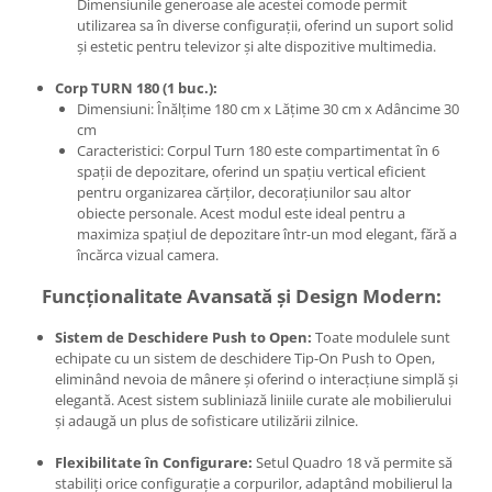
Dimensiunile generoase ale acestei comode permit
utilizarea sa în diverse configurații, oferind un suport solid
și estetic pentru televizor și alte dispozitive multimedia.
Corp TURN 180 (1 buc.):
Dimensiuni: Înălțime 180 cm x Lățime 30 cm x Adâncime 30
cm
Caracteristici: Corpul Turn 180 este compartimentat în 6
spații de depozitare, oferind un spațiu vertical eficient
pentru organizarea cărților, decorațiunilor sau altor
obiecte personale. Acest modul este ideal pentru a
maximiza spațiul de depozitare într-un mod elegant, fără a
încărca vizual camera.
Funcționalitate Avansată și Design Modern:
Sistem de Deschidere Push to Open:
Toate modulele sunt
echipate cu un sistem de deschidere Tip-On Push to Open,
eliminând nevoia de mânere și oferind o interacțiune simplă și
elegantă. Acest sistem subliniază liniile curate ale mobilierului
și adaugă un plus de sofisticare utilizării zilnice.
Flexibilitate în Configurare:
Setul Quadro 18 vă permite să
stabiliți orice configurație a corpurilor, adaptând mobilierul la