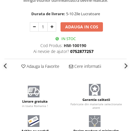
livingul visurilor dumneavoastră devine realitate.
Durata de livrare:
5-10 Zile Lucratoare
ADAUGA IN COS
IN STOC
Cod Produs:
HM-100190
Ai nevoie de ajutor?
0752877257
Adauga la Favorite
Cere informatii
Garantia calitatii
Livrare gratuita
Fabricate din materiale selectionate
in toata Romania !
atent
Achita cu cardul!
Design modern și minimalist