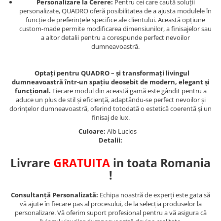
Personalizare la Cerere:
Pentru cei care caută soluții
personalizate, QUADRO oferă posibilitatea de a ajusta modulele în
funcție de preferințele specifice ale clientului. Această opțiune
custom-made permite modificarea dimensiunilor, a finisajelor sau
a altor detalii pentru a corespunde perfect nevoilor
dumneavoastră.
Optați pentru QUADRO – și transformați livingul
dumneavoastră într-un spațiu deosebit de modern, elegant și
funcțional.
Fiecare modul din această gamă este gândit pentru a
aduce un plus de stil și eficiență, adaptându-se perfect nevoilor și
dorințelor dumneavoastră, oferind totodată o estetică coerentă și un
finisaj de lux.
Culoare:
Alb Lucios
Detalii:
Livrare
GRATUITA
in toata Romania
!
Consultanță Personalizată:
Echipa noastră de experți este gata să
vă ajute în fiecare pas al procesului, de la selecția produselor la
personalizare. Vă oferim suport profesional pentru a vă asigura că