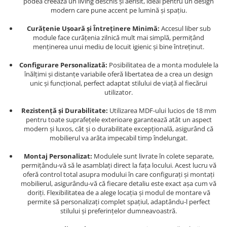
podea creează un living deschis și aerisit, ideal pentru un design
modern care pune accent pe lumină și spațiu.
Curățenie Ușoară și Întreținere Minimă:
Accesul liber sub
module face curățenia zilnică mult mai simplă, permițând
menținerea unui mediu de locuit igienic și bine întreținut.
Configurare Personalizată:
Posibilitatea de a monta modulele la
înălțimi și distanțe variabile oferă libertatea de a crea un design
unic și funcțional, perfect adaptat stilului de viață al fiecărui
utilizator.
Rezistență și Durabilitate:
Utilizarea MDF-ului lucios de 18 mm
pentru toate suprafețele exterioare garantează atât un aspect
modern și luxos, cât și o durabilitate excepțională, asigurând că
mobilierul va arăta impecabil timp îndelungat.
Montaj Personalizat:
Modulele sunt livrate în colete separate,
permițându-vă să le asamblați direct la fața locului. Acest lucru vă
oferă control total asupra modului în care configurați și montați
mobilierul, asigurându-vă că fiecare detaliu este exact așa cum vă
doriți. Flexibilitatea de a alege locația și modul de montare vă
permite să personalizați complet spațiul, adaptându-l perfect
stilului și preferințelor dumneavoastră.