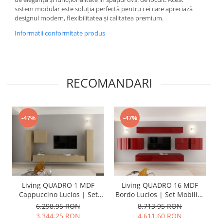
sistem modular este soluția perfectă pentru cei care apreciază
designul modern, flexibilitatea și calitatea premium.
Informatii conformitate produs
RECOMANDARI
-47%
-47%
Living QUADRO 1 MDF
Living QUADRO 16 MDF
Cappuccino Lucios | Set
Bordo Lucios | Set Mobilier
Mobilier Modular
Modular Suspendat
6.298,95 RON
8.713,95 RON
Suspendat Premium
Premium Configurabil
3.344,25 RON
4.611,60 RON