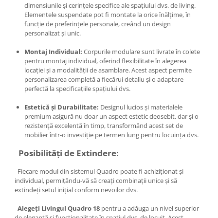
dimensiunile și cerințele specifice ale spațiului dvs. de living.
Elementele suspendate pot fi montate la orice înălțime, în
funcție de preferințele personale, creând un design
personalizat și unic.
Montaj Individual:
Corpurile modulare sunt livrate în colete
pentru montaj individual, oferind flexibilitate în alegerea
locației și a modalității de asamblare. Acest aspect permite
personalizarea completă a fiecărui detaliu și o adaptare
perfectă la specificațiile spațiului dvs.
Estetică și Durabilitate:
Designul lucios și materialele
premium asigură nu doar un aspect estetic deosebit, dar și o
rezistență excelentă în timp, transformând acest set de
mobilier într-o investiție pe termen lung pentru locuința dvs.
Posibilități de Extindere:
Fiecare modul din sistemul Quadro poate fi achiziționat și
individual, permițându-vă să creați combinații unice și să
extindeți setul inițial conform nevoilor dvs.
Alegeți Livingul Quadro 18
pentru a adăuga un nivel superior
de eleganță și funcționalitate în spațiul dvs. de locuit. Acest