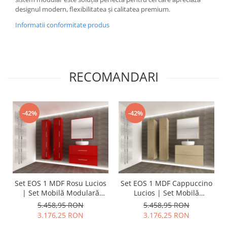
designul modern, flexibilitatea și calitatea premium.
Informatii conformitate produs
RECOMANDARI
-42%
-42%
Set EOS 1 MDF Rosu Lucios
Set EOS 1 MDF Cappuccino
| Set Mobilă Modulară
Lucios | Set Mobilă
Suspendată pentru Baie |
Modulară Suspendată
5.458,95 RON
5.458,95 RON
Mobilier Premium, Modern,
pentru Baie | Mobilier
3.176,25 RON
3.176,25 RON
Configurabil și
Premium, Modern,