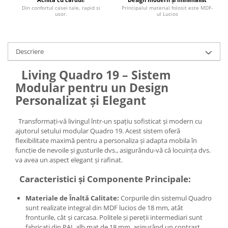
Din confortul casei tale, rapid si
Principalul material folosit este MDF-
usor.
ul Lucios
Descriere
Living Quadro 19 – Sistem
Modular pentru un Design
Personalizat și Elegant
Transformați-vă livingul într-un spațiu sofisticat și modern cu
ajutorul setului modular Quadro 19. Acest sistem oferă
flexibilitate maximă pentru a personaliza și adapta mobila în
funcție de nevoile și gusturile dvs., asigurându-vă că locuința dvs.
va avea un aspect elegant și rafinat.
Caracteristici și Componente Principale:
Materiale de Înaltă Calitate:
Corpurile din sistemul Quadro
sunt realizate integral din MDF lucios de 18 mm, atât
fronturile, cât și carcasa. Politele și pereții intermediari sunt
fabricați din PAL alb mat de 18 mm, asigurând un contrast