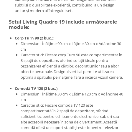
subtil și o durabilitate excelentă, contribuind la un design
unitar și modern al întregului set.
Setul Living Quadro 19 include următoarele
module:
Corp Turn 90 (2 buc.):
Dimensiuni: Înălțime 90 cm x Lățime 30 cm x Adâncime 30
cm
Caracteristici: Fiecare corp Turn 90 este compartimentat în
3 spații de depozitare, oferind soluții ideale pentru
organizarea eficientă a cărților, decorațiunilor sau a altor
obiecte personale. Designul vertical permite utilizarea
optimă a spațiului pe înălțime, fără a încărca vizual camera.
Comodă TV 120 (2 buc.):
Dimensiuni: Înălțime 30 cm x Lățime 120 cm x Adâncime 40
cm
Caracteristici: Fiecare comodă TV 120 este
compartimentată în 2 spații de depozitare, oferind
suficient loc pentru echipamente electronice, cabluri sau
alte accesorii necesare în zona de divertisment. Această
comodă oferă un suport stabil și estetic pentru televizor,