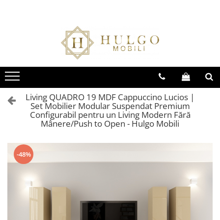
Bucatarie EVORA
Bucatarie BLANCA
Living QUADRO
Baie EOS
Colectia EVORA
Colectia BLANCA
Colectia QUADRO
Colectia EOS
Seturi Bucatarie Evora
Seturi Bucatarie Blanca
Seturi Living QUADRO
Seturi Baie Eos
Corpuri Evora
Corpuri Blanca
Corpuri QUADRO
Corpuri Baie Eos
Living QUADRO 19 MDF Cappuccino Lucios |
Set Mobilier Modular Suspendat Premium
Configurabil pentru un Living Modern Fără
Mânere/Push to Open - Hulgo Mobili
-48%