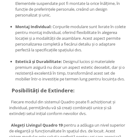
Elementele suspendate pot fi montate la orice înălțime, în
funcție de preferințele personale, creând un design
personalizat și unic.
Montaj Individual:
Corpurile modulare sunt livrate în colete
pentru montaj individual, oferind flexibilitate în alegerea
locației și a modalității de asamblare. Acest aspect permite
personalizarea completă a fiecărui detaliu și o adaptare
perfectă la specificațiile spațiului dvs.
Estetică și Durabilitate:
Designul lucios și materialele
premium asigură nu doar un aspect estetic deosebit, dar și o
rezistență excelentă în timp, transformând acest set de
mobilier într-o investiție pe termen lung pentru locuința dvs.
Posibilități de Extindere:
Fiecare modul din sistemul Quadro poate fi achiziționat și
individual, permițându-vă să creați combinații unice și să
extindeți setul inițial conform nevoilor dvs.
Alegeți Livingul Quadro 19
pentru a adăuga un nivel superior
de eleganță și funcționalitate în spațiul dvs. de locuit. Acest
sistem modular este soluția perfectă pentru cei care apreciază