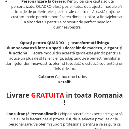
Personalizare la Cerere:
Pentru cei care caută soluții
personalizate, QUADRO oferă posibilitatea de a ajusta modulele în
funcție de preferințele specifice ale clientului. Această opțiune
custom-made permite modificarea dimensiunilor, a finisajelor sau
a altor detalii pentru a corespunde perfect nevoilor
dumneavoastră.
Optați pentru QUADRO – și transformați livingul
dumneavoastră într-un spațiu deosebit de modern, elegant și
funcțional.
Fiecare modul din această gamă este gândit pentru a
aduce un plus de stil și eficiență, adaptându-se perfect nevoilor și
dorințelor dumneavoastră, oferind totodată o estetică coerentă și un
finisaj de lux.
Culoare:
Cappuccino Lucios
Detalii:
Livrare
GRATUITA
in toata Romania
!
Consultanță Personalizată:
Echipa noastră de experți este gata să
vă ajute în fiecare pas al procesului, de la selecția produselor la
personalizare. Vă oferim suport profesional pentru a vă asigura că