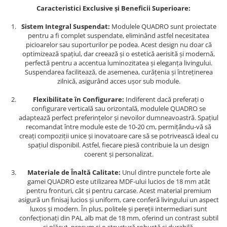
Caracteristici Exclusive și Beneficii Superioare:
Sistem Integral Suspendat:
Modulele QUADRO sunt proiectate
pentru a fi complet suspendate, eliminând astfel necesitatea
picioarelor sau suporturilor pe podea. Acest design nu doar că
optimizează spațiul, dar creează și o estetică aerisită și modernă,
perfectă pentru a accentua luminozitatea și eleganța livingului.
Suspendarea facilitează, de asemenea, curățenia și întreținerea
zilnică, asigurând acces ușor sub module.
Flexibilitate în Configurare:
Indiferent dacă preferați o
configurare verticală sau orizontală, modulele QUADRO se
adaptează perfect preferințelor și nevoilor dumneavoastră. Spațiul
recomandat între module este de 10-20 cm, permițându-vă să
creați compoziții unice și inovatoare care să se potrivească ideal cu
spațiul disponibil. Astfel, fiecare piesă contribuie la un design
coerent și personalizat.
Materiale de Înaltă Calitate:
Unul dintre punctele forte ale
gamei QUADRO este utilizarea MDF-ului lucios de 18 mm atât
pentru fronturi, cât și pentru carcase. Acest material premium
asigură un finisaj lucios și uniform, care conferă livingului un aspect
luxos și modern. În plus, politele și pereții intermediari sunt
confecționați din PAL alb mat de 18 mm, oferind un contrast subtil