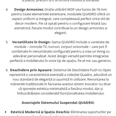
și plăcut, precum și o structură robustă și durabilă.
Design Armonios:
Grație utilizării MDF-ului lucios de 18 mm
pentru toate elementele exterioare, modulele QUADRO oferă un
aspect uniform și integrat, care completează perfect orice stil de
decor modern. Fie că optați pentru o configurare liniară sau
asimetrică, fiecare modul contribuie la un design armonios și
elegant.
Versatilitate în Design:
Gama QUADRO include o varietate de
module – comode TV, turnuri, corpuri orizontale – care pot fi
combinate în nenumărate configurații pentru a crea un living cu
adevărat personalizat. Acest design versatil permite integrarea
perfectă a mobilierului în orice tip de spațiu, fie el mic sau generos.
Deschidere prin Apasare:
Sistemul de Deschidere Push to Open
reprezintă o caracteristică esențială a colecției Quadro, aducând un
nou standard de eleganță și ușurință în utilizare. Renunțarea la
mânerele tradiționale în favoarea acestui sistem inovator nu doar
că sporește estetica minimalistă a fiecărui modul, dar și
îmbunătățește considerabil funcționalitatea mobilierului.
Avantajele Sistemului Suspendat QUADRO:
Estetică Modernă și Spațiu Deschis:
Eliminarea suporturilor pe