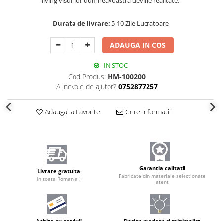
living visurilor dumneavoastră devine realitate.
Durata de livrare:
5-10 Zile Lucratoare
ADAUGA IN COS
IN STOC
Cod Produs:
HM-100200
Ai nevoie de ajutor?
0752877257
Adauga la Favorite
Cere informatii
Garantia calitatii
Livrare gratuita
Fabricate din materiale selectionate
in toata Romania !
atent
Achita cu cardul!
Design modern și minimalist