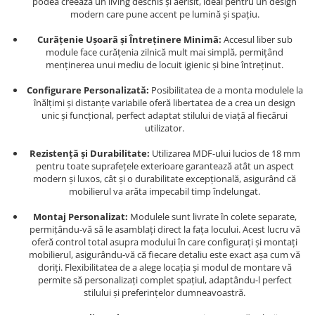
podea creează un living deschis și aerisit, ideal pentru un design
modern care pune accent pe lumină și spațiu.
Curățenie Ușoară și Întreținere Minimă:
Accesul liber sub
module face curățenia zilnică mult mai simplă, permițând
menținerea unui mediu de locuit igienic și bine întreținut.
Configurare Personalizată:
Posibilitatea de a monta modulele la
înălțimi și distanțe variabile oferă libertatea de a crea un design
unic și funcțional, perfect adaptat stilului de viață al fiecărui
utilizator.
Rezistență și Durabilitate:
Utilizarea MDF-ului lucios de 18 mm
pentru toate suprafețele exterioare garantează atât un aspect
modern și luxos, cât și o durabilitate excepțională, asigurând că
mobilierul va arăta impecabil timp îndelungat.
Montaj Personalizat:
Modulele sunt livrate în colete separate,
permițându-vă să le asamblați direct la fața locului. Acest lucru vă
oferă control total asupra modului în care configurați și montați
mobilierul, asigurându-vă că fiecare detaliu este exact așa cum vă
doriți. Flexibilitatea de a alege locația și modul de montare vă
permite să personalizați complet spațiul, adaptându-l perfect
stilului și preferințelor dumneavoastră.