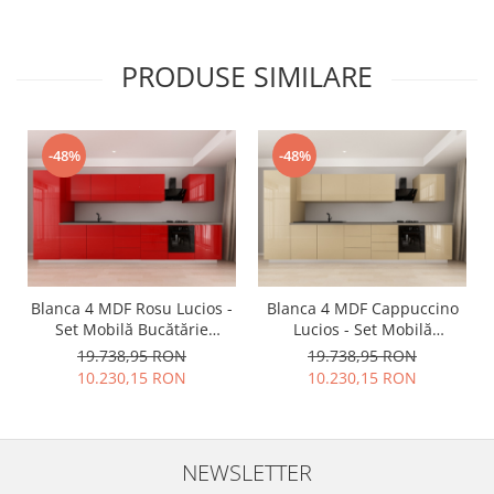
Personalizabil - Hulgo
Configurabil și
Mobili
Personalizabil - Hulgo
Mobili
PRODUSE SIMILARE
-48%
-48%
Blanca 4 MDF Rosu Lucios -
Blanca 4 MDF Cappuccino
Set Mobilă Bucătărie
Lucios - Set Mobilă
Modulară Modernă MDF
Bucătărie Modulară
19.738,95 RON
19.738,95 RON
4.2m Premium
Modernă MDF 4.2m
10.230,15 RON
10.230,15 RON
Configurabilă deschidere
Premium Configurabilă
prin apăsare Fără
deschidere prin apăsare
Mânere/Push to Open
Fără Mânere/Push to Open
design personalizabil -
design personalizabil -
NEWSLETTER
Hulgo Mobili
Hulgo Mobili