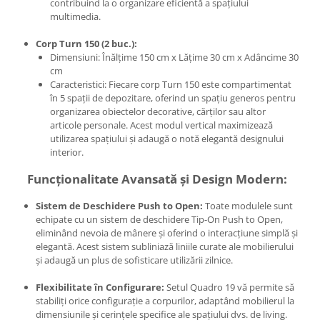
contribuind la o organizare eficientă a spațiului
multimedia.
Corp Turn 150 (2 buc.):
Dimensiuni: Înălțime 150 cm x Lățime 30 cm x Adâncime 30
cm
Caracteristici: Fiecare corp Turn 150 este compartimentat
în 5 spații de depozitare, oferind un spațiu generos pentru
organizarea obiectelor decorative, cărților sau altor
articole personale. Acest modul vertical maximizează
utilizarea spațiului și adaugă o notă elegantă designului
interior.
Funcționalitate Avansată și Design Modern:
Sistem de Deschidere Push to Open:
Toate modulele sunt
echipate cu un sistem de deschidere Tip-On Push to Open,
eliminând nevoia de mânere și oferind o interacțiune simplă și
elegantă. Acest sistem subliniază liniile curate ale mobilierului
și adaugă un plus de sofisticare utilizării zilnice.
Flexibilitate în Configurare:
Setul Quadro 19 vă permite să
stabiliți orice configurație a corpurilor, adaptând mobilierul la
dimensiunile și cerințele specifice ale spațiului dvs. de living.