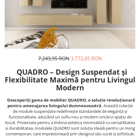
7.243,95 RON
3.772,65 RON
QUADRO – Design Suspendat și
Flexibilitate Maximă pentru Livingul
Modern
Descoperiți gama de mobilier QUADRO, o soluție revoluționară
pentru amenajarea livingului dumneavoastră.
Această colecție
de module suspendate redefinește standardele de eleganță și
funcționalitate, aducând un suflu nou și modern oricărui spațiu de
locuit. Proiectate pentru a îmbina estetica minimalistă cu versatilitatea
și durabilitatea, modulele QUADRO sunt soluția ideală pentru un living
contemporan, care impresionează prin designul său curat și sofisticat.