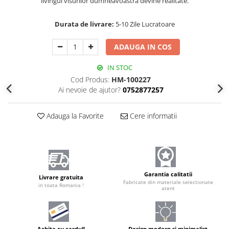
livingul visurilor dumneavoastră devine realitate.
Durata de livrare:
5-10 Zile Lucratoare
ADAUGA IN COS
IN STOC
Cod Produs:
HM-100227
Ai nevoie de ajutor?
0752877257
Adauga la Favorite
Cere informatii
Garantia calitatii
Livrare gratuita
Fabricate din materiale selectionate
in toata Romania !
atent
Achita cu cardul!
Design modern și minimalist