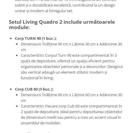
subtil și o durabilitate excelentă, contribuind la un design
unitar și modern al întregului set.
Setul Living Quadro 2 include următoarele
module:
Corp TURN 90 (1 buc.):
Dimensiuni: Înălțime 90 cm x Lățime 30 cm x Adâncime 30
cm
Caracteristici: Corpul Turn 90 este compartimentat în 3
spații de depozitare, oferind un spațiu eficient pentru
organizarea obiectelor personale și a decorurilor. Designul
său vertical adaugă un element stilistic modern și
funcțional în living.
Corp CUB 60 (3 buc.):
Dimensiuni: Înălțime 60 cm x Lățime 60 cm x Adâncime 30
cm
Caracteristici: Fiecare corp Cub 60 este compartimentat în
2 spații de depozitare, ideal pentru depozitarea obiectelor
de dimensiuni medii sau pentru a crea un accent vizual în
ansamblul de mobilier.