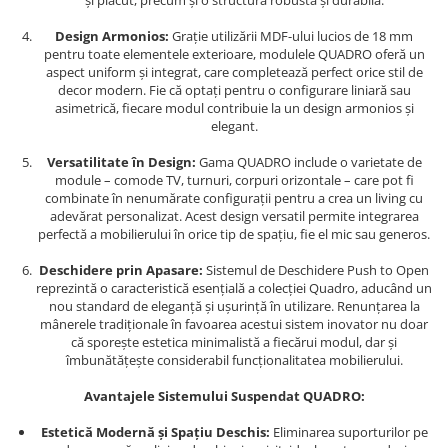
și plăcut, precum și o structură robustă și durabilă.
Design Armonios:
Grație utilizării MDF-ului lucios de 18 mm
pentru toate elementele exterioare, modulele QUADRO oferă un
aspect uniform și integrat, care completează perfect orice stil de
decor modern. Fie că optați pentru o configurare liniară sau
asimetrică, fiecare modul contribuie la un design armonios și
elegant.
Versatilitate în Design:
Gama QUADRO include o varietate de
module – comode TV, turnuri, corpuri orizontale – care pot fi
combinate în nenumărate configurații pentru a crea un living cu
adevărat personalizat. Acest design versatil permite integrarea
perfectă a mobilierului în orice tip de spațiu, fie el mic sau generos.
Deschidere prin Apasare:
Sistemul de Deschidere Push to Open
reprezintă o caracteristică esențială a colecției Quadro, aducând un
nou standard de eleganță și ușurință în utilizare. Renunțarea la
mânerele tradiționale în favoarea acestui sistem inovator nu doar
că sporește estetica minimalistă a fiecărui modul, dar și
îmbunătățește considerabil funcționalitatea mobilierului.
Avantajele Sistemului Suspendat QUADRO:
Estetică Modernă și Spațiu Deschis:
Eliminarea suporturilor pe