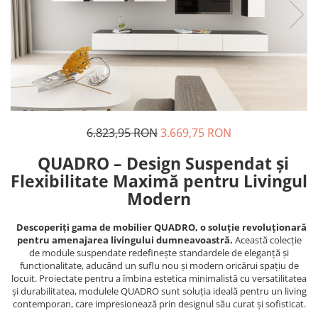
6.823,95 RON
3.669,75 RON
QUADRO – Design Suspendat și
Flexibilitate Maximă pentru Livingul
Modern
Descoperiți gama de mobilier QUADRO, o soluție revoluționară
pentru amenajarea livingului dumneavoastră.
Această colecție
de module suspendate redefinește standardele de eleganță și
funcționalitate, aducând un suflu nou și modern oricărui spațiu de
locuit. Proiectate pentru a îmbina estetica minimalistă cu versatilitatea
și durabilitatea, modulele QUADRO sunt soluția ideală pentru un living
contemporan, care impresionează prin designul său curat și sofisticat.