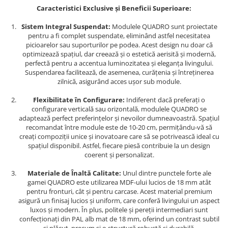
Caracteristici Exclusive și Beneficii Superioare:
Sistem Integral Suspendat:
Modulele QUADRO sunt proiectate
pentru a fi complet suspendate, eliminând astfel necesitatea
picioarelor sau suporturilor pe podea. Acest design nu doar că
optimizează spațiul, dar creează și o estetică aerisită și modernă,
perfectă pentru a accentua luminozitatea și eleganța livingului.
Suspendarea facilitează, de asemenea, curățenia și întreținerea
zilnică, asigurând acces ușor sub module.
Flexibilitate în Configurare:
Indiferent dacă preferați o
configurare verticală sau orizontală, modulele QUADRO se
adaptează perfect preferințelor și nevoilor dumneavoastră. Spațiul
recomandat între module este de 10-20 cm, permițându-vă să
creați compoziții unice și inovatoare care să se potrivească ideal cu
spațiul disponibil. Astfel, fiecare piesă contribuie la un design
coerent și personalizat.
Materiale de Înaltă Calitate:
Unul dintre punctele forte ale
gamei QUADRO este utilizarea MDF-ului lucios de 18 mm atât
pentru fronturi, cât și pentru carcase. Acest material premium
asigură un finisaj lucios și uniform, care conferă livingului un aspect
luxos și modern. În plus, politele și pereții intermediari sunt
confecționați din PAL alb mat de 18 mm, oferind un contrast subtil