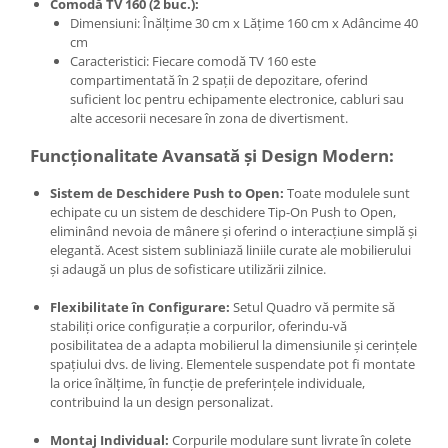
Comodă TV 160 (2 buc.):
Dimensiuni: Înălțime 30 cm x Lățime 160 cm x Adâncime 40
cm
Caracteristici: Fiecare comodă TV 160 este
compartimentată în 2 spații de depozitare, oferind
suficient loc pentru echipamente electronice, cabluri sau
alte accesorii necesare în zona de divertisment.
Funcționalitate Avansată și Design Modern:
Sistem de Deschidere Push to Open:
Toate modulele sunt
echipate cu un sistem de deschidere Tip-On Push to Open,
eliminând nevoia de mânere și oferind o interacțiune simplă și
elegantă. Acest sistem subliniază liniile curate ale mobilierului
și adaugă un plus de sofisticare utilizării zilnice.
Flexibilitate în Configurare:
Setul Quadro vă permite să
stabiliți orice configurație a corpurilor, oferindu-vă
posibilitatea de a adapta mobilierul la dimensiunile și cerințele
spațiului dvs. de living. Elementele suspendate pot fi montate
la orice înălțime, în funcție de preferințele individuale,
contribuind la un design personalizat.
Montaj Individual:
Corpurile modulare sunt livrate în colete