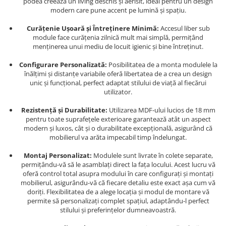
podea creează un living deschis și aerisit, ideal pentru un design
modern care pune accent pe lumină și spațiu.
Curățenie Ușoară și Întreținere Minimă:
Accesul liber sub
module face curățenia zilnică mult mai simplă, permițând
menținerea unui mediu de locuit igienic și bine întreținut.
Configurare Personalizată:
Posibilitatea de a monta modulele la
înălțimi și distanțe variabile oferă libertatea de a crea un design
unic și funcțional, perfect adaptat stilului de viață al fiecărui
utilizator.
Rezistență și Durabilitate:
Utilizarea MDF-ului lucios de 18 mm
pentru toate suprafețele exterioare garantează atât un aspect
modern și luxos, cât și o durabilitate excepțională, asigurând că
mobilierul va arăta impecabil timp îndelungat.
Montaj Personalizat:
Modulele sunt livrate în colete separate,
permițându-vă să le asamblați direct la fața locului. Acest lucru vă
oferă control total asupra modului în care configurați și montați
mobilierul, asigurându-vă că fiecare detaliu este exact așa cum vă
doriți. Flexibilitatea de a alege locația și modul de montare vă
permite să personalizați complet spațiul, adaptându-l perfect
stilului și preferințelor dumneavoastră.