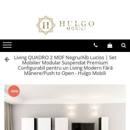
Bucatarie EVORA
Bucatarie BLANCA
Living QUADRO
Baie EOS
Colectia EVORA
Colectia BLANCA
Colectia QUADRO
Colectia EOS
Seturi Bucatarie Evora
Seturi Bucatarie Blanca
Seturi Living QUADRO
Seturi Baie Eos
Corpuri Evora
Corpuri Blanca
Corpuri QUADRO
Corpuri Baie Eos
Living QUADRO 2 MDF Negru/Alb Lucios | Set
Mobilier Modular Suspendat Premium
Configurabil pentru un Living Modern Fără
Mânere/Push to Open - Hulgo Mobili
-46%