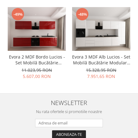
-49%
-48%
Evora 2 MDF Bordo Lucios -
Evora 3 MDF Alb Lucios - Set
Set Mobilă Bucătărie
Mobilă Bucătărie Modulară
Modulară Modernă MDF 3m
Modernă MDF 3.6m
11.023,95 RON
15.328,95 RON
Premium Configurabilă
Premium Configurabilă
5.607,00 RON
7.951,65 RON
Deschidere Prin Apăsare
Deschidere Prin Apăsare
Fără Mânere/Push to Open
Fără Mânere/Push to Open
Design Integral Suspendat
Design Integral Suspendat
Personalizabil - Hulgo
Personalizabil - Hulgo
NEWSLETTER
Mobili
Mobili
Nu rata ofertele si promotiile noastre