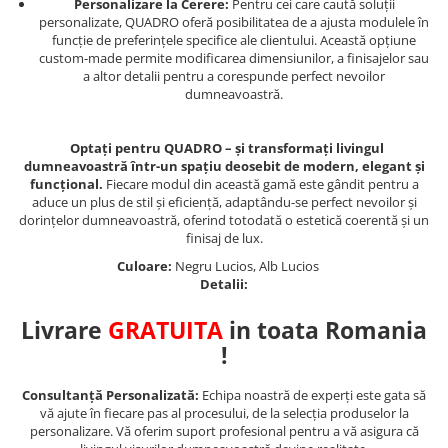
Personalizare la Cerere:
Pentru cei care caută soluții
personalizate, QUADRO oferă posibilitatea de a ajusta modulele în
funcție de preferințele specifice ale clientului. Această opțiune
custom-made permite modificarea dimensiunilor, a finisajelor sau
a altor detalii pentru a corespunde perfect nevoilor
dumneavoastră.
Optați pentru QUADRO – și transformați livingul
dumneavoastră într-un spațiu deosebit de modern, elegant și
funcțional.
Fiecare modul din această gamă este gândit pentru a
aduce un plus de stil și eficiență, adaptându-se perfect nevoilor și
dorințelor dumneavoastră, oferind totodată o estetică coerentă și un
finisaj de lux.
Culoare:
Negru Lucios, Alb Lucios
Detalii:
Livrare
GRATUITA
in toata Romania
!
Consultanță Personalizată:
Echipa noastră de experți este gata să
vă ajute în fiecare pas al procesului, de la selecția produselor la
personalizare. Vă oferim suport profesional pentru a vă asigura că