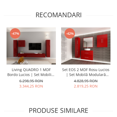
RECOMANDARI
-47%
-42%
Living QUADRO 1 MDF
Set EOS 2 MDF Rosu Lucios
Bordo Lucios | Set Mobilier
| Set Mobilă Modulară
Modular Suspendat
Suspendată pentru Baie |
6.298,95 RON
4.828,95 RON
Premium Configurabil
Mobilier Premium, Modern,
3.344,25 RON
2.819,25 RON
pentru un Living Modern
Configurabil și
Fără Mânere/Push to Open
Personalizabil - Hulgo
- Hulgo Mobili
Mobili
PRODUSE SIMILARE