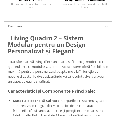
Din confortul casei tale, rapid si
Principalul material folosit este MDF-
usor.
ul Lucios
Descriere
Living Quadro 2 – Sistem
Modular pentru un Design
Personalizat și Elegant
Transformați-vă livingul într-un spațiu sofisticat și modern cu
ajutorul setului modular Quadro 2. Acest sistem oferă flexibilitate
maximă pentru a personaliza și adapta mobila în funcție de
nevoile și gusturile dvs., asigurându-vă că locuința dvs. va avea
un aspect elegant și rafinat.
Caracteristici și Componente Principale:
Materiale de Înaltă Calitate:
Corpurile din sistemul Quadro
sunt realizate integral din MDF lucios de 18 mm, atât
fronturile, cât și carcasa. Politele și pereții intermediari sunt
fabricați din PAL alb mat de 18 mm, asigurând un contrast