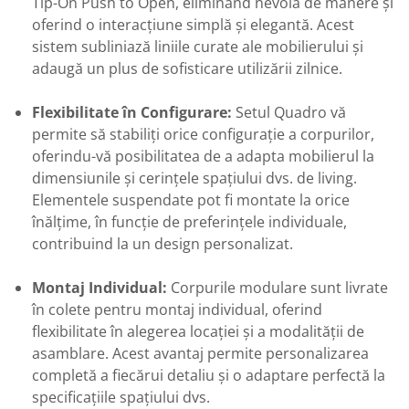
Tip-On Push to Open, eliminând nevoia de mânere și
oferind o interacțiune simplă și elegantă. Acest
sistem subliniază liniile curate ale mobilierului și
adaugă un plus de sofisticare utilizării zilnice.
Flexibilitate în Configurare:
Setul Quadro vă
permite să stabiliți orice configurație a corpurilor,
oferindu-vă posibilitatea de a adapta mobilierul la
dimensiunile și cerințele spațiului dvs. de living.
Elementele suspendate pot fi montate la orice
înălțime, în funcție de preferințele individuale,
contribuind la un design personalizat.
Montaj Individual:
Corpurile modulare sunt livrate
în colete pentru montaj individual, oferind
flexibilitate în alegerea locației și a modalității de
asamblare. Acest avantaj permite personalizarea
completă a fiecărui detaliu și o adaptare perfectă la
specificațiile spațiului dvs.