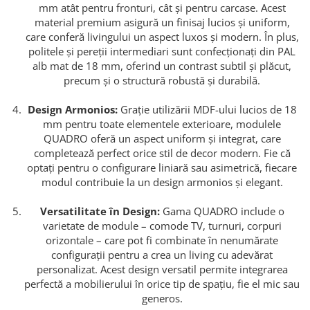
mm atât pentru fronturi, cât și pentru carcase. Acest
material premium asigură un finisaj lucios și uniform,
care conferă livingului un aspect luxos și modern. În plus,
politele și pereții intermediari sunt confecționați din PAL
alb mat de 18 mm, oferind un contrast subtil și plăcut,
precum și o structură robustă și durabilă.
Design Armonios:
Grație utilizării MDF-ului lucios de 18
mm pentru toate elementele exterioare, modulele
QUADRO oferă un aspect uniform și integrat, care
completează perfect orice stil de decor modern. Fie că
optați pentru o configurare liniară sau asimetrică, fiecare
modul contribuie la un design armonios și elegant.
Versatilitate în Design:
Gama QUADRO include o
varietate de module – comode TV, turnuri, corpuri
orizontale – care pot fi combinate în nenumărate
configurații pentru a crea un living cu adevărat
personalizat. Acest design versatil permite integrarea
perfectă a mobilierului în orice tip de spațiu, fie el mic sau
generos.