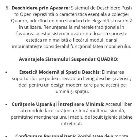
Deschidere prin Apasare:
Sistemul de Deschidere Push
to Open reprezintă o caracteristică esențială a colecției
Quadro, aducând un nou standard de eleganță și ușurință
în utilizare. Renunțarea la mânerele tradiționale în
favoarea acestui sistem inovator nu doar că sporește
estetica minimalistă a fiecărui modul, dar și
îmbunătățește considerabil funcționalitatea mobilierului.
Avantajele Sistemului Suspendat QUADRO:
Estetică Modernă și Spațiu Deschis:
Eliminarea
suporturilor pe podea creează un living deschis și aerisit,
ideal pentru un design modern care pune accent pe
lumină și spațiu.
Curățenie Ușoară și Întreținere Minimă:
Accesul liber
sub module face curățenia zilnică mult mai simplă,
permițând menținerea unui mediu de locuit igienic și bine
întreținut.
Configurare Personalizată:
Posibilitatea de a monta