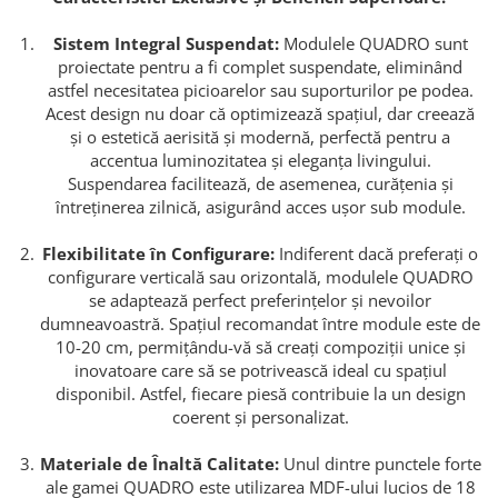
Sistem Integral Suspendat:
Modulele QUADRO sunt
proiectate pentru a fi complet suspendate, eliminând
astfel necesitatea picioarelor sau suporturilor pe podea.
Acest design nu doar că optimizează spațiul, dar creează
și o estetică aerisită și modernă, perfectă pentru a
accentua luminozitatea și eleganța livingului.
Suspendarea facilitează, de asemenea, curățenia și
întreținerea zilnică, asigurând acces ușor sub module.
Flexibilitate în Configurare:
Indiferent dacă preferați o
configurare verticală sau orizontală, modulele QUADRO
se adaptează perfect preferințelor și nevoilor
dumneavoastră. Spațiul recomandat între module este de
10-20 cm, permițându-vă să creați compoziții unice și
inovatoare care să se potrivească ideal cu spațiul
disponibil. Astfel, fiecare piesă contribuie la un design
coerent și personalizat.
Materiale de Înaltă Calitate:
Unul dintre punctele forte
ale gamei QUADRO este utilizarea MDF-ului lucios de 18