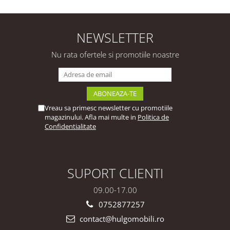
Premium Configurabilă
Premium Configurabilă
deschidere prin apăsare
Deschidere Prin Apăsare
Fără Mânere/Push to
Fără Mânere/Push to
Open design
Open Design Integral
NEWSLETTER
personalizabil - Hulgo
Suspendat
Mobili
Personalizabil - Hulgo
Nu rata ofertele si promotiile noastre
Mobili
Vreau sa primesc newsletter cu promotiile
magazinului. Afla mai multe in
Politica de
Confidentialitate
SUPORT CLIENTI
09.00-17.00
0752877257
contact@hulgomobili.ro