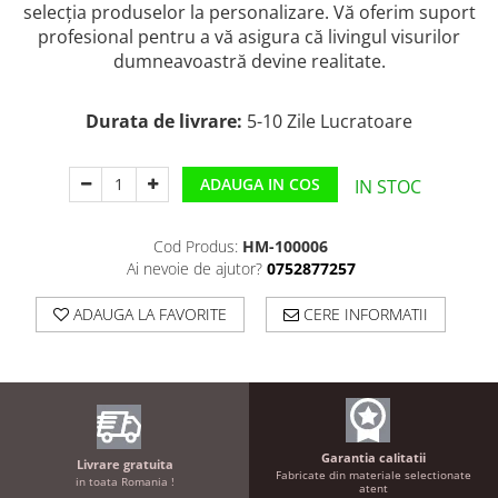
selecția produselor la personalizare. Vă oferim suport
profesional pentru a vă asigura că livingul visurilor
dumneavoastră devine realitate.
Durata de livrare:
5-10 Zile Lucratoare
ADAUGA IN COS
IN STOC
Cod Produs:
HM-100006
Ai nevoie de ajutor?
0752877257
ADAUGA LA FAVORITE
CERE INFORMATII
Garantia calitatii
Livrare gratuita
Fabricate din materiale selectionate
in toata Romania !
atent