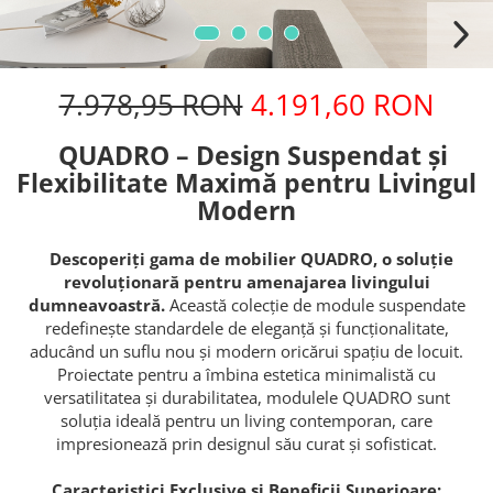
7.978,95 RON
4.191,60 RON
QUADRO – Design Suspendat și
Flexibilitate Maximă pentru Livingul
Modern
Descoperiți gama de mobilier QUADRO, o soluție
revoluționară pentru amenajarea livingului
dumneavoastră.
Această colecție de module suspendate
redefinește standardele de eleganță și funcționalitate,
aducând un suflu nou și modern oricărui spațiu de locuit.
Proiectate pentru a îmbina estetica minimalistă cu
versatilitatea și durabilitatea, modulele QUADRO sunt
soluția ideală pentru un living contemporan, care
impresionează prin designul său curat și sofisticat.
Caracteristici Exclusive și Beneficii Superioare: