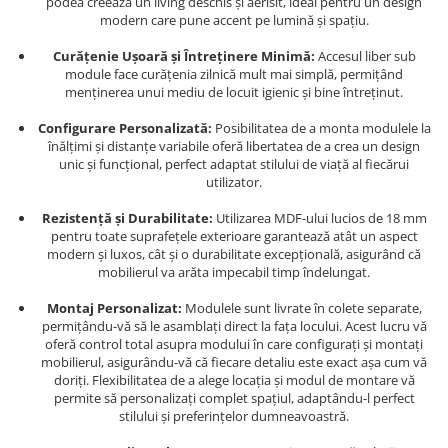
podea creează un living deschis și aerisit, ideal pentru un design
modern care pune accent pe lumină și spațiu.
Curățenie Ușoară și Întreținere Minimă:
Accesul liber sub
module face curățenia zilnică mult mai simplă, permițând
menținerea unui mediu de locuit igienic și bine întreținut.
Configurare Personalizată:
Posibilitatea de a monta modulele la
înălțimi și distanțe variabile oferă libertatea de a crea un design
unic și funcțional, perfect adaptat stilului de viață al fiecărui
utilizator.
Rezistență și Durabilitate:
Utilizarea MDF-ului lucios de 18 mm
pentru toate suprafețele exterioare garantează atât un aspect
modern și luxos, cât și o durabilitate excepțională, asigurând că
mobilierul va arăta impecabil timp îndelungat.
Montaj Personalizat:
Modulele sunt livrate în colete separate,
permițându-vă să le asamblați direct la fața locului. Acest lucru vă
oferă control total asupra modului în care configurați și montați
mobilierul, asigurându-vă că fiecare detaliu este exact așa cum vă
doriți. Flexibilitatea de a alege locația și modul de montare vă
permite să personalizați complet spațiul, adaptându-l perfect
stilului și preferințelor dumneavoastră.