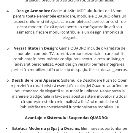
și plăcut, precum și o structură robustă și durabilă.
Design Armonios:
Grație utilizării MDF-ului lucios de 18 mm
pentru toate elementele exterioare, modulele QUADRO oferă un
aspect uniform și integrat, care completează perfect orice stil de
decor modern. Fie că optați pentru o configurare liniară sau
asimetrică, fiecare modul contribuie la un design armonios și
elegant.
Versatilitate în Design:
Gama QUADRO include o varietate de
module – comode TV, turnuri, corpuri orizontale – care pot fi
combinate în nenumărate configurații pentru a crea un living cu
adevărat personalizat. Acest design versatil permite integrarea
perfectă a mobilierului în orice tip de spațiu, fie el mic sau generos.
Deschidere prin Apasare:
Sistemul de Deschidere Push to Open
reprezintă o caracteristică esențială a colecției Quadro, aducând un
nou standard de eleganță și ușurință în utilizare. Renunțarea la
mânerele tradiționale în favoarea acestui sistem inovator nu doar
că sporește estetica minimalistă a fiecărui modul, dar și
îmbunătățește considerabil funcționalitatea mobilierului.
Avantajele Sistemului Suspendat QUADRO:
Estetică Modernă și Spațiu Deschis:
Eliminarea suporturilor pe