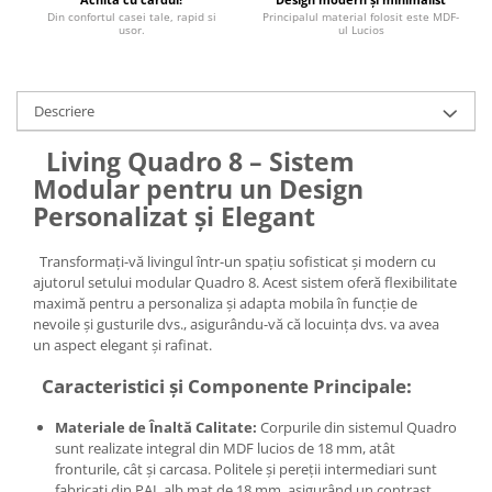
Din confortul casei tale, rapid si
Principalul material folosit este MDF-
usor.
ul Lucios
Descriere
Living Quadro 8 – Sistem
Modular pentru un Design
Personalizat și Elegant
Transformați-vă livingul într-un spațiu sofisticat și modern cu
ajutorul setului modular Quadro 8. Acest sistem oferă flexibilitate
maximă pentru a personaliza și adapta mobila în funcție de
nevoile și gusturile dvs., asigurându-vă că locuința dvs. va avea
un aspect elegant și rafinat.
Caracteristici și Componente Principale:
Materiale de Înaltă Calitate:
Corpurile din sistemul Quadro
sunt realizate integral din MDF lucios de 18 mm, atât
fronturile, cât și carcasa. Politele și pereții intermediari sunt
fabricați din PAL alb mat de 18 mm, asigurând un contrast