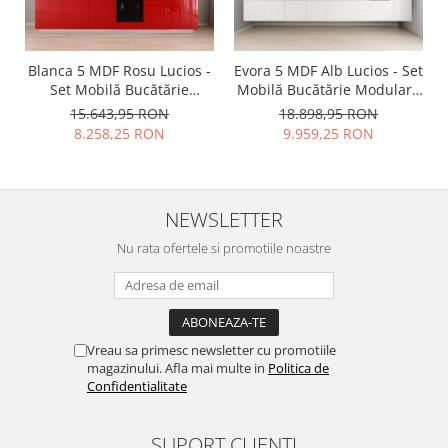
Blanca 5 MDF Rosu Lucios -
Evora 5 MDF Alb Lucios - Set
Set Mobilă Bucătărie
Mobilă Bucătărie Modulară
Modulară Modernă MDF
Modernă MDF 4.8m
15.643,95 RON
18.898,95 RON
3.6m Premium
Premium Configurabilă
8.258,25 RON
9.959,25 RON
Configurabilă deschidere
Deschidere Prin Apăsare
prin apăsare Fără
Fără Mânere/Push to Open
Mânere/Push to Open
Design Integral Suspendat
design personalizabil -
Personalizabil - Hulgo
NEWSLETTER
Hulgo Mobili
Mobili
Nu rata ofertele si promotiile noastre
Vreau sa primesc newsletter cu promotiile
magazinului. Afla mai multe in
Politica de
Confidentialitate
SUPORT CLIENTI