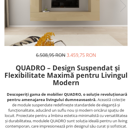
6.508,95 RON
3.459,75 RON
QUADRO – Design Suspendat și
Flexibilitate Maximă pentru Livingul
Modern
Descoperiți gama de mobilier QUADRO, o soluție revoluționară
pentru amenajarea livingului dumneavoastră.
Această colecție
de module suspendate redefinește standardele de eleganță și
funcționalitate, aducând un suflu nou și modern oricărui spațiu de
locuit. Proiectate pentru a îmbina estetica minimalistă cu versatilitatea
și durabilitatea, modulele QUADRO sunt soluția ideală pentru un living
contemporan, care impresionează prin designul său curat și sofisticat.