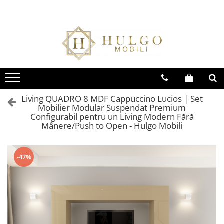
Bucatarie EVORA
Bucatarie BLANCA
Living QUADRO
Baie EOS
Colectia EVORA
Colectia BLANCA
Colectia QUADRO
Colectia EOS
Seturi Bucatarie Evora
Seturi Bucatarie Blanca
Seturi Living QUADRO
Seturi Baie Eos
Corpuri Evora
Corpuri Blanca
Corpuri QUADRO
Corpuri Baie Eos
Living QUADRO 8 MDF Cappuccino Lucios | Set
Mobilier Modular Suspendat Premium
Configurabil pentru un Living Modern Fără
Mânere/Push to Open - Hulgo Mobili
-47%