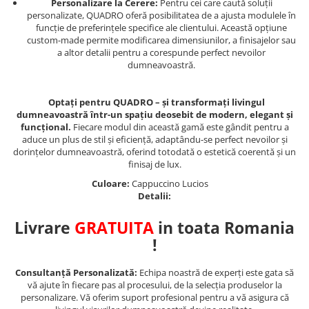
Personalizare la Cerere:
Pentru cei care caută soluții
personalizate, QUADRO oferă posibilitatea de a ajusta modulele în
funcție de preferințele specifice ale clientului. Această opțiune
custom-made permite modificarea dimensiunilor, a finisajelor sau
a altor detalii pentru a corespunde perfect nevoilor
dumneavoastră.
Optați pentru QUADRO – și transformați livingul
dumneavoastră într-un spațiu deosebit de modern, elegant și
funcțional.
Fiecare modul din această gamă este gândit pentru a
aduce un plus de stil și eficiență, adaptându-se perfect nevoilor și
dorințelor dumneavoastră, oferind totodată o estetică coerentă și un
finisaj de lux.
Culoare:
Cappuccino Lucios
Detalii:
Livrare
GRATUITA
in toata Romania
!
Consultanță Personalizată:
Echipa noastră de experți este gata să
vă ajute în fiecare pas al procesului, de la selecția produselor la
personalizare. Vă oferim suport profesional pentru a vă asigura că