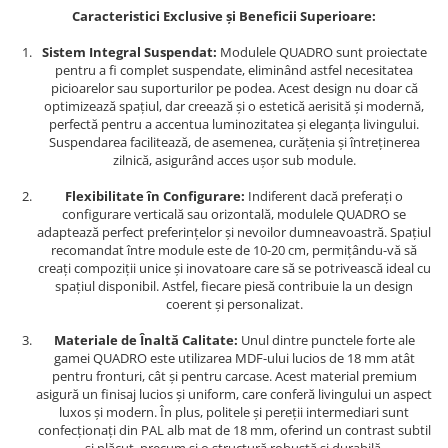
Caracteristici Exclusive și Beneficii Superioare:
Sistem Integral Suspendat:
Modulele QUADRO sunt proiectate
pentru a fi complet suspendate, eliminând astfel necesitatea
picioarelor sau suporturilor pe podea. Acest design nu doar că
optimizează spațiul, dar creează și o estetică aerisită și modernă,
perfectă pentru a accentua luminozitatea și eleganța livingului.
Suspendarea facilitează, de asemenea, curățenia și întreținerea
zilnică, asigurând acces ușor sub module.
Flexibilitate în Configurare:
Indiferent dacă preferați o
configurare verticală sau orizontală, modulele QUADRO se
adaptează perfect preferințelor și nevoilor dumneavoastră. Spațiul
recomandat între module este de 10-20 cm, permițându-vă să
creați compoziții unice și inovatoare care să se potrivească ideal cu
spațiul disponibil. Astfel, fiecare piesă contribuie la un design
coerent și personalizat.
Materiale de Înaltă Calitate:
Unul dintre punctele forte ale
gamei QUADRO este utilizarea MDF-ului lucios de 18 mm atât
pentru fronturi, cât și pentru carcase. Acest material premium
asigură un finisaj lucios și uniform, care conferă livingului un aspect
luxos și modern. În plus, politele și pereții intermediari sunt
confecționați din PAL alb mat de 18 mm, oferind un contrast subtil