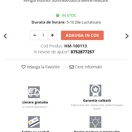
livingul visurilor dumneavoastră devine realitate.
IN STOC
Durata de livrare:
5-10 Zile Lucratoare
ADAUGA IN COS
Cod Produs:
HM-100113
Ai nevoie de ajutor?
0752877257
Adauga la Favorite
Cere informatii
Garantia calitatii
Livrare gratuita
Fabricate din materiale selectionate
in toata Romania !
atent
Achita cu cardul!
Design modern și minimalist