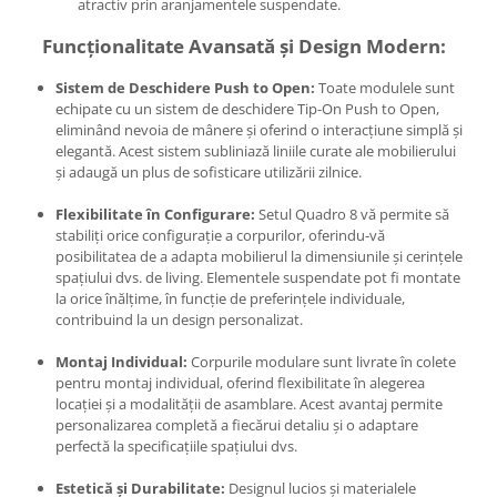
atractiv prin aranjamentele suspendate.
Funcționalitate Avansată și Design Modern:
Sistem de Deschidere Push to Open:
Toate modulele sunt
echipate cu un sistem de deschidere Tip-On Push to Open,
eliminând nevoia de mânere și oferind o interacțiune simplă și
elegantă. Acest sistem subliniază liniile curate ale mobilierului
și adaugă un plus de sofisticare utilizării zilnice.
Flexibilitate în Configurare:
Setul Quadro 8 vă permite să
stabiliți orice configurație a corpurilor, oferindu-vă
posibilitatea de a adapta mobilierul la dimensiunile și cerințele
spațiului dvs. de living. Elementele suspendate pot fi montate
la orice înălțime, în funcție de preferințele individuale,
contribuind la un design personalizat.
Montaj Individual:
Corpurile modulare sunt livrate în colete
pentru montaj individual, oferind flexibilitate în alegerea
locației și a modalității de asamblare. Acest avantaj permite
personalizarea completă a fiecărui detaliu și o adaptare
perfectă la specificațiile spațiului dvs.
Estetică și Durabilitate:
Designul lucios și materialele