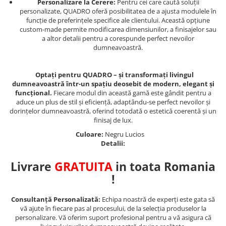
Personalizare la Cerere:
Pentru cei care caută soluții
personalizate, QUADRO oferă posibilitatea de a ajusta modulele în
funcție de preferințele specifice ale clientului. Această opțiune
custom-made permite modificarea dimensiunilor, a finisajelor sau
a altor detalii pentru a corespunde perfect nevoilor
dumneavoastră.
Optați pentru QUADRO – și transformați livingul
dumneavoastră într-un spațiu deosebit de modern, elegant și
funcțional.
Fiecare modul din această gamă este gândit pentru a
aduce un plus de stil și eficiență, adaptându-se perfect nevoilor și
dorințelor dumneavoastră, oferind totodată o estetică coerentă și un
finisaj de lux.
Culoare:
Negru Lucios
Detalii:
Livrare
GRATUITA
in toata Romania
!
Consultanță Personalizată:
Echipa noastră de experți este gata să
vă ajute în fiecare pas al procesului, de la selecția produselor la
personalizare. Vă oferim suport profesional pentru a vă asigura că