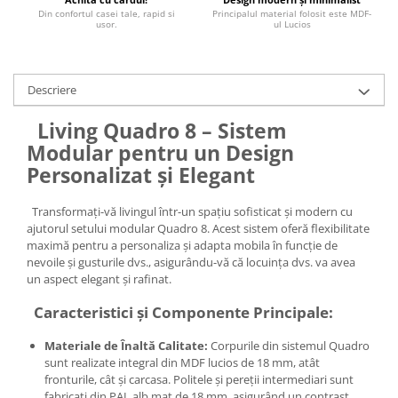
Din confortul casei tale, rapid si
Principalul material folosit este MDF-
usor.
ul Lucios
Descriere
Living Quadro 8 – Sistem
Modular pentru un Design
Personalizat și Elegant
Transformați-vă livingul într-un spațiu sofisticat și modern cu
ajutorul setului modular Quadro 8. Acest sistem oferă flexibilitate
maximă pentru a personaliza și adapta mobila în funcție de
nevoile și gusturile dvs., asigurându-vă că locuința dvs. va avea
un aspect elegant și rafinat.
Caracteristici și Componente Principale:
Materiale de Înaltă Calitate:
Corpurile din sistemul Quadro
sunt realizate integral din MDF lucios de 18 mm, atât
fronturile, cât și carcasa. Politele și pereții intermediari sunt
fabricați din PAL alb mat de 18 mm, asigurând un contrast