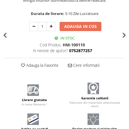
livingul visurilor dumneavoastră devine realitate.
Durata de livrare:
5-10 Zile Lucratoare
ADAUGA IN COS
IN STOC
Cod Produs:
HM-100110
Ai nevoie de ajutor?
0752877257
Adauga la Favorite
Cere informatii
Garantia calitatii
Livrare gratuita
Fabricate din materiale selectionate
in toata Romania !
atent
Achita cu cardul!
Design modern și minimalist