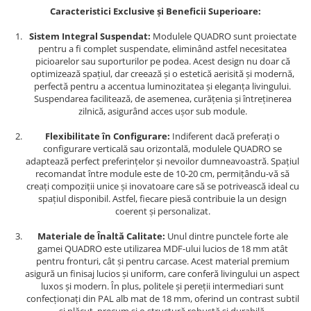
Caracteristici Exclusive și Beneficii Superioare:
Sistem Integral Suspendat:
Modulele QUADRO sunt proiectate
pentru a fi complet suspendate, eliminând astfel necesitatea
picioarelor sau suporturilor pe podea. Acest design nu doar că
optimizează spațiul, dar creează și o estetică aerisită și modernă,
perfectă pentru a accentua luminozitatea și eleganța livingului.
Suspendarea facilitează, de asemenea, curățenia și întreținerea
zilnică, asigurând acces ușor sub module.
Flexibilitate în Configurare:
Indiferent dacă preferați o
configurare verticală sau orizontală, modulele QUADRO se
adaptează perfect preferințelor și nevoilor dumneavoastră. Spațiul
recomandat între module este de 10-20 cm, permițându-vă să
creați compoziții unice și inovatoare care să se potrivească ideal cu
spațiul disponibil. Astfel, fiecare piesă contribuie la un design
coerent și personalizat.
Materiale de Înaltă Calitate:
Unul dintre punctele forte ale
gamei QUADRO este utilizarea MDF-ului lucios de 18 mm atât
pentru fronturi, cât și pentru carcase. Acest material premium
asigură un finisaj lucios și uniform, care conferă livingului un aspect
luxos și modern. În plus, politele și pereții intermediari sunt
confecționați din PAL alb mat de 18 mm, oferind un contrast subtil