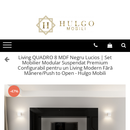
Bucatarie EVORA
Bucatarie BLANCA
Living QUADRO
Baie EOS
Colectia EVORA
Colectia BLANCA
Colectia QUADRO
Colectia EOS
Seturi Bucatarie Evora
Seturi Bucatarie Blanca
Seturi Living QUADRO
Seturi Baie Eos
Corpuri Evora
Corpuri Blanca
Corpuri QUADRO
Corpuri Baie Eos
Living QUADRO 8 MDF Negru Lucios | Set
Mobilier Modular Suspendat Premium
Configurabil pentru un Living Modern Fără
Mânere/Push to Open - Hulgo Mobili
-47%