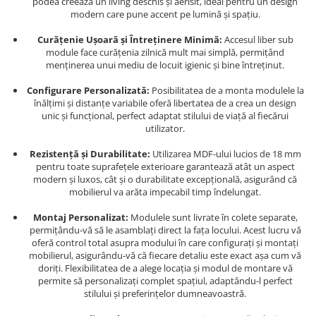
podea creează un living deschis și aerisit, ideal pentru un design
modern care pune accent pe lumină și spațiu.
Curățenie Ușoară și Întreținere Minimă:
Accesul liber sub
module face curățenia zilnică mult mai simplă, permițând
menținerea unui mediu de locuit igienic și bine întreținut.
Configurare Personalizată:
Posibilitatea de a monta modulele la
înălțimi și distanțe variabile oferă libertatea de a crea un design
unic și funcțional, perfect adaptat stilului de viață al fiecărui
utilizator.
Rezistență și Durabilitate:
Utilizarea MDF-ului lucios de 18 mm
pentru toate suprafețele exterioare garantează atât un aspect
modern și luxos, cât și o durabilitate excepțională, asigurând că
mobilierul va arăta impecabil timp îndelungat.
Montaj Personalizat:
Modulele sunt livrate în colete separate,
permițându-vă să le asamblați direct la fața locului. Acest lucru vă
oferă control total asupra modului în care configurați și montați
mobilierul, asigurându-vă că fiecare detaliu este exact așa cum vă
doriți. Flexibilitatea de a alege locația și modul de montare vă
permite să personalizați complet spațiul, adaptându-l perfect
stilului și preferințelor dumneavoastră.