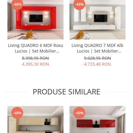
-48%
-48%
Living QUADRO 6 MDF Rosu
Living QUADRO 7 MDF Alb
Lucios | Set Mobilier
Lucios | Set Mobilier
Modular Suspendat
Modular Suspendat
8.398,95 RON
9.028,95 RON
Premium Configurabil
Premium Configurabil
4.395,30 RON
4.733,40 RON
pentru un Living Modern
pentru un Living Modern
Fără Mânere/Push to Open
Fără Mânere/Push to Open
- Hulgo Mobili
- Hulgo Mobili
PRODUSE SIMILARE
-48%
-49%