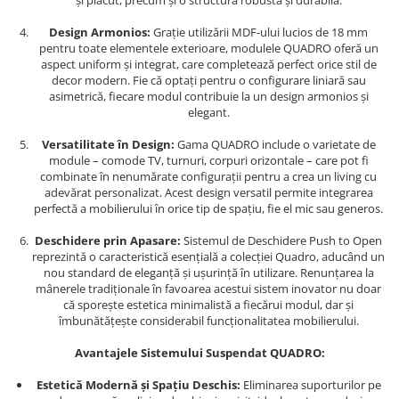
și plăcut, precum și o structură robustă și durabilă.
Design Armonios:
Grație utilizării MDF-ului lucios de 18 mm
pentru toate elementele exterioare, modulele QUADRO oferă un
aspect uniform și integrat, care completează perfect orice stil de
decor modern. Fie că optați pentru o configurare liniară sau
asimetrică, fiecare modul contribuie la un design armonios și
elegant.
Versatilitate în Design:
Gama QUADRO include o varietate de
module – comode TV, turnuri, corpuri orizontale – care pot fi
combinate în nenumărate configurații pentru a crea un living cu
adevărat personalizat. Acest design versatil permite integrarea
perfectă a mobilierului în orice tip de spațiu, fie el mic sau generos.
Deschidere prin Apasare:
Sistemul de Deschidere Push to Open
reprezintă o caracteristică esențială a colecției Quadro, aducând un
nou standard de eleganță și ușurință în utilizare. Renunțarea la
mânerele tradiționale în favoarea acestui sistem inovator nu doar
că sporește estetica minimalistă a fiecărui modul, dar și
îmbunătățește considerabil funcționalitatea mobilierului.
Avantajele Sistemului Suspendat QUADRO:
Estetică Modernă și Spațiu Deschis:
Eliminarea suporturilor pe