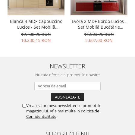
Blanca 4 MDF Cappuccino
Evora 2 MDF Bordo Lucios -
Lucios - Set Mobilă
Set Mobilă Bucătărie
Bucătărie Modulară
Modulară Modernă MDF 3m
19.738,95 RON
11.023,95 RON
Modernă MDF 4.2m
Premium Configurabilă
10.230,15 RON
5.607,00 RON
Premium Configurabilă
Deschidere Prin Apăsare
deschidere prin apăsare
Fără Mânere/Push to Open
Fără Mânere/Push to Open
Design Integral Suspendat
design personalizabil -
Personalizabil - Hulgo
NEWSLETTER
Hulgo Mobili
Mobili
Nu rata ofertele si promotiile noastre
Vreau sa primesc newsletter cu promotiile
magazinului. Afla mai multe in
Politica de
Confidentialitate
SUPORT CLIENTI