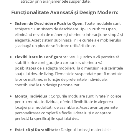
atractiv prin aranjamentele suspendate.
Funcționalitate Avansată și Design Modern:
Sistem de Deschidere Push to Open:
Toate modulele sunt
echipate cu un sistem de deschidere Tip-On Push to Open,
eliminând nevoia de mânere și oferind o interacțiune simplă și
elegantă. Acest sistem subliniază liniile curate ale mobilierului
și adaugă un plus de sofisticare utilizării zilnice.
Flexibilitate în Configurare:
Setul Quadro 8 vă permite să
stabiliți orice configurație a corpurilor, oferindu-vă
posibilitatea de a adapta mobilierul la dimensiunile și cerințele
spațiului dvs. de living. Elementele suspendate pot fi montate
la orice înălțime, în funcție de preferințele individuale,
contribuind la un design personalizat.
Montaj Individual:
Corpurile modulare sunt livrate în colete
pentru montaj individual, oferind flexibilitate în alegerea
locației și a modalității de asamblare. Acest avantaj permite
personalizarea completă a fiecărui detaliu și o adaptare
perfectă la specificațiile spațiului dvs.
Estetică și Durabilitate:
Designul lucios și materialele