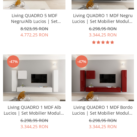
Living QUADRO 5 MDF
Living QUADRO 1 MDF Negru
Negru/Alb Lucios | Set
Lucios | Set Mobilier Modular
Mobilier Modular Suspendat
Suspendat Premium
8.923,95 RON
6.298,95 RON
Premium Configurabil pentru
Configurabil pentru un Living
4.772,25 RON
3.344,25 RON
un Living Modern Fără
Modern Fără Mânere/Push to
Mânere/Push to Open - Hulgo
Open - Hulgo Mobili
Mobili
-47%
-47%
Living QUADRO 1 MDF Alb
Living QUADRO 1 MDF Bordo
Lucios | Set Mobilier Modular
Lucios | Set Mobilier Modular
Suspendat Premium
Suspendat Premium
6.298,95 RON
6.298,95 RON
Configurabil pentru un Living
Configurabil pentru un Living
3.344,25 RON
3.344,25 RON
Modern Fără Mânere/Push to
Modern Fără Mânere/Push to
Open - Hulgo Mobili
Open - Hulgo Mobili