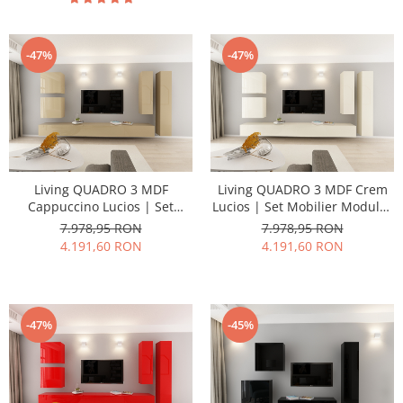
Open - Hulgo Mobili
Open - Hulgo Mobili
-47%
-47%
Living QUADRO 3 MDF
Living QUADRO 3 MDF Crem
Cappuccino Lucios | Set
Lucios | Set Mobilier Modular
Mobilier Modular Suspendat
Suspendat Premium
7.978,95 RON
7.978,95 RON
Premium Configurabil pentru
Configurabil pentru un Living
4.191,60 RON
4.191,60 RON
un Living Modern Fără
Modern Fără Mânere/Push to
Mânere/Push to Open - Hulgo
Open - Hulgo Mobili
Mobili
-47%
-45%