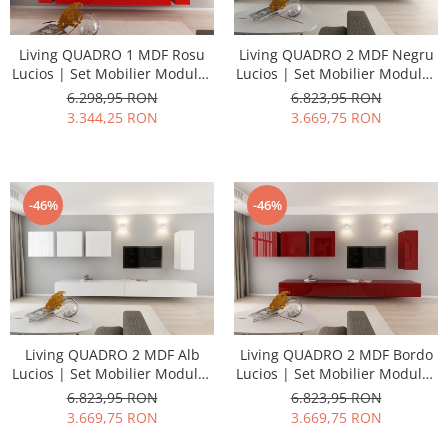
Living QUADRO 1 MDF Rosu
Living QUADRO 2 MDF Negru
Lucios | Set Mobilier Modular
Lucios | Set Mobilier Modular
Suspendat Premium
Suspendat Premium
6.298,95 RON
6.823,95 RON
Configurabil pentru un Living
Configurabil pentru un Living
3.344,25 RON
3.669,75 RON
Modern Fără Mânere/Push to
Modern Fără Mânere/Push to
Open - Hulgo Mobili
Open - Hulgo Mobili
-46%
-46%
Living QUADRO 2 MDF Alb
Living QUADRO 2 MDF Bordo
Lucios | Set Mobilier Modular
Lucios | Set Mobilier Modular
Suspendat Premium
Suspendat Premium
6.823,95 RON
6.823,95 RON
Configurabil pentru un Living
Configurabil pentru un Living
3.669,75 RON
3.669,75 RON
Modern Fără Mânere/Push to
Modern Fără Mânere/Push to