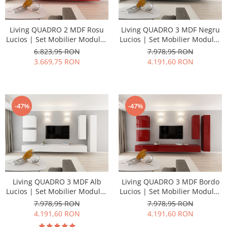
Living QUADRO 2 MDF Rosu
Living QUADRO 3 MDF Negru
Lucios | Set Mobilier Modular
Lucios | Set Mobilier Modular
Suspendat Premium
Suspendat Premium
6.823,95 RON
7.978,95 RON
Configurabil pentru un Living
Configurabil pentru un Living
3.669,75 RON
4.191,60 RON
Modern Fără Mânere/Push to
Modern Fără Mânere/Push to
Open - Hulgo Mobili
Open - Hulgo Mobili
-47%
-47%
Living QUADRO 3 MDF Alb
Living QUADRO 3 MDF Bordo
Lucios | Set Mobilier Modular
Lucios | Set Mobilier Modular
Suspendat Premium
Suspendat Premium
7.978,95 RON
7.978,95 RON
Configurabil pentru un Living
Configurabil pentru un Living
4.191,60 RON
4.191,60 RON
Modern Fără Mânere/Push to
Modern Fără Mânere/Push to