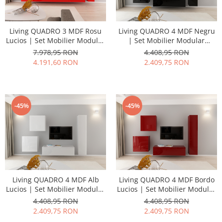
Living QUADRO 3 MDF Rosu
Living QUADRO 4 MDF Negru
Lucios | Set Mobilier Modular
| Set Mobilier Modular
Suspendat Premium
Suspendat Premium
7.978,95 RON
4.408,95 RON
Configurabil pentru un Living
Configurabil pentru un Living
4.191,60 RON
2.409,75 RON
Modern Fără Mânere/Push to
Modern Fără Mânere/Push to
Open - Hulgo Mobili
Open - Hulgo Mobili
-45%
-45%
Living QUADRO 4 MDF Alb
Living QUADRO 4 MDF Bordo
Lucios | Set Mobilier Modular
Lucios | Set Mobilier Modular
Suspendat Premium
Suspendat Premium
4.408,95 RON
4.408,95 RON
Configurabil pentru un Living
Configurabil pentru un Living
2.409,75 RON
2.409,75 RON
Modern Fără Mânere/Push to
Modern Fără Mânere/Push to