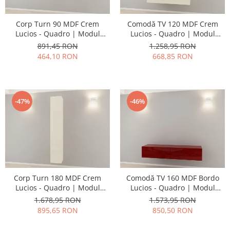
Corp Turn 90 MDF Crem
Comodă TV 120 MDF Crem
Lucios - Quadro | Modul
Lucios - Quadro | Modul
Mobilier Suspendat Premium
Mobilier Suspendat Premium
891,45 RON
1.258,95 RON
Configurabil Fără
Configurabil Fără
464,10 RON
668,85 RON
Mânere/Push to Open - Hulgo
Mânere/Push to Open - Hulgo
Mobili
Mobili
-47%
-46%
Corp Turn 180 MDF Crem
Comodă TV 160 MDF Bordo
Lucios - Quadro | Modul
Lucios - Quadro | Modul
Mobilier Suspendat Premium
Mobilier Suspendat Premium
1.678,95 RON
1.573,95 RON
Configurabil Fără
Configurabil Fără
895,65 RON
850,50 RON
Mânere/Push to Open - Hulgo
Mânere/Push to Open - Hulgo
Mobili
Mobili