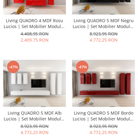
Living QUADRO 4 MDF Rosu
Living QUADRO 5 MDF Negru
Lucios | Set Mobilier Modular
Lucios | Set Mobilier Modular
Suspendat Premium
Suspendat Premium
4.408,95 RON
8.923,95 RON
Configurabil pentru un Living
Configurabil pentru un Living
2.409,75 RON
4.772,25 RON
Modern Fără Mânere/Push to
Modern Fără Mânere/Push to
Open - Hulgo Mobili
Open - Hulgo Mobili
-47%
-47%
Living QUADRO 5 MDF Alb
Living QUADRO 5 MDF Bordo
Lucios | Set Mobilier Modular
Lucios | Set Mobilier Modular
Suspendat Premium
Suspendat Premium
8.923,95 RON
8.923,95 RON
Configurabil pentru un Living
Configurabil pentru un Living
4.772,25 RON
4.772,25 RON
Modern Fără Mânere/Push to
Modern Fără Mânere/Push to