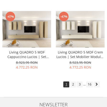
Open - Hulgo Mobili
Open - Hulgo Mobili
-47%
-47%
Living QUADRO 5 MDF
Living QUADRO 5 MDF Crem
Cappuccino Lucios | Set
Lucios | Set Mobilier Modular
Mobilier Modular Suspendat
Suspendat Premium
8.923,95 RON
8.923,95 RON
Premium Configurabil pentru
Configurabil pentru un Living
4.772,25 RON
4.772,25 RON
un Living Modern Fără
Modern Fără Mânere/Push to
Mânere/Push to Open - Hulgo
Open - Hulgo Mobili
Mobili
1
2
3
16
...
NEWSLETTER