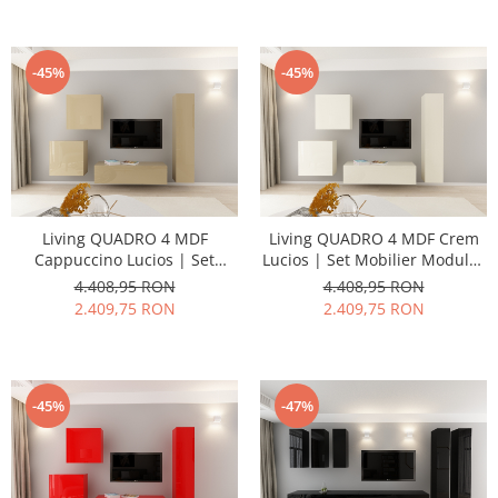
Open - Hulgo Mobili
Open - Hulgo Mobili
-45%
-45%
Living QUADRO 4 MDF
Living QUADRO 4 MDF Crem
Cappuccino Lucios | Set
Lucios | Set Mobilier Modular
Mobilier Modular Suspendat
Suspendat Premium
4.408,95 RON
4.408,95 RON
Premium Configurabil pentru
Configurabil pentru un Living
2.409,75 RON
2.409,75 RON
un Living Modern Fără
Modern Fără Mânere/Push to
Mânere/Push to Open - Hulgo
Open - Hulgo Mobili
Mobili
-45%
-47%